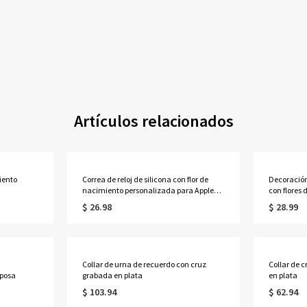
Artículos relacionados
iento
Correa de reloj de silicona con flor de
Decoració
nacimiento personalizada para Apple
con flores
Watch
$ 26.98
$ 28.99
Collar de urna de recuerdo con cruz
Collar de 
posa
grabada en plata
en plata
$ 103.94
$ 62.94