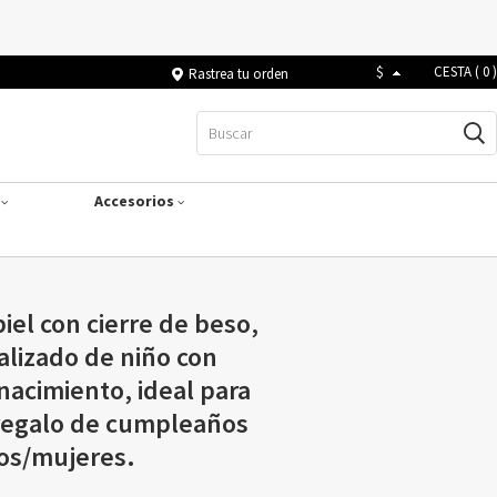
$
CESTA (
0
)
Rastrea tu orden
s
Accesorios
el con cierre de beso,
alizado de niño con
 nacimiento, ideal para
 regalo de cumpleaños
ños/mujeres.