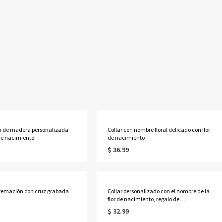
n de madera personalizada
Collar con nombre floral delicado con flor
 de nacimiento
de nacimiento
$ 36.99
cremación con cruz grabada
Collar personalizado con el nombre de la
flor de nacimiento, regalo de
cumpleaños, colgante con el nombre de
$ 32.99
la joya para las mujeres