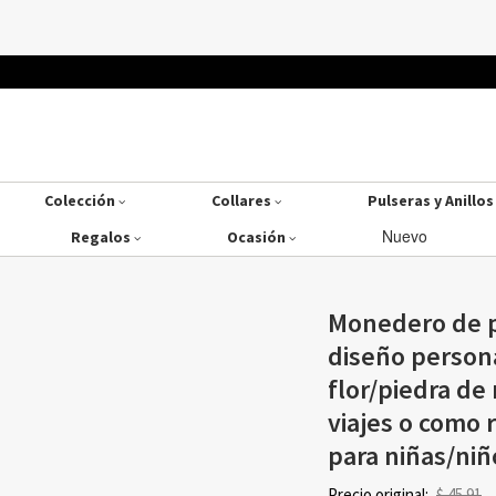
Colección
Collares
Pulseras y Anillo
Nuevo
Regalos
Ocasión
Monedero de pi
diseño person
flor/piedra de
viajes o como
para niñas/ni
Precio original:
$ 45.91