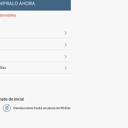
MPRALO AHORA
aborables
días
zado de inicial
Devoluciones hasta un plazo de 99 días