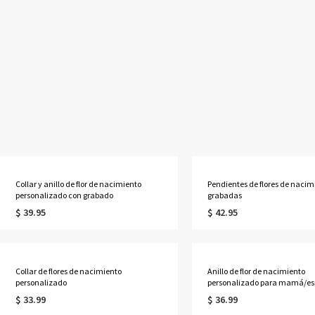
Collar y anillo de flor de nacimiento
Pendientes de flores de nacim
personalizado con grabado
grabadas
$ 39.95
$ 42.95
Collar de flores de nacimiento
Anillo de flor de nacimiento
personalizado
personalizado para mamá/es
$ 33.99
$ 36.99