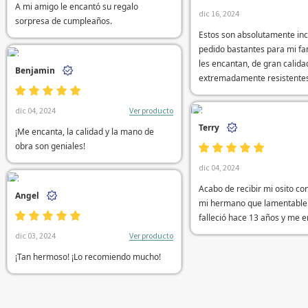
A mi amigo le encantó su regalo
dic 16, 2024
sorpresa de cumpleaños.
Estos son absolutamente inc
pedido bastantes para mi fa
les encantan, de gran calida
Benjamin
extremadamente resistente
Ver producto
dic 04, 2024
Terry
¡Me encanta, la calidad y la mano de
obra son geniales!
dic 04, 2024
Acabo de recibir mi osito co
Angel
mi hermano que lamentabl
falleció hace 13 años y me e
Ver producto
dic 03, 2024
¡Tan hermoso! ¡Lo recomiendo mucho!