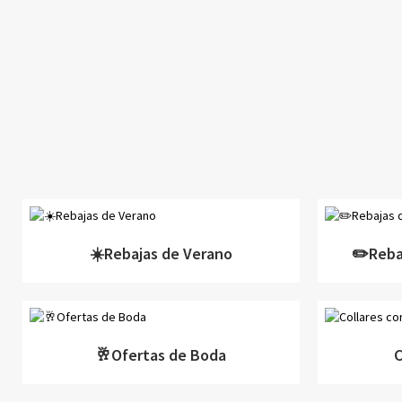
☀️Rebajas de Verano
✏️Rebaj
🥂Ofertas de Boda
C