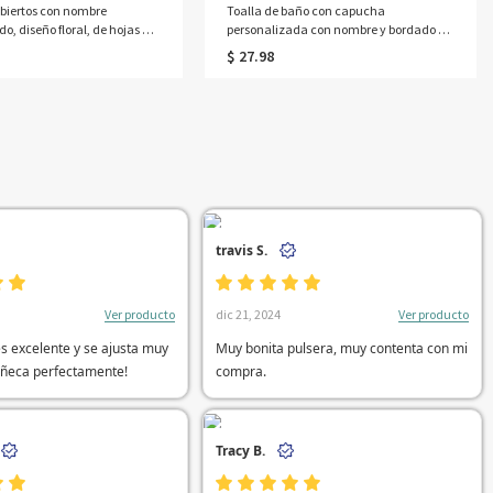
biertos con nombre
Toalla de baño con capucha
o, diseño floral, de hojas y
personalizada con nombre y bordado de
la selva, con caja, cuchillo,
un lindo animal, esencial para el baño
$ 27.98
uchara de acero inoxidable
en la piscina en verano, regalo para
limentos, regalo de
baby shower/cumpleaños para recién
 para niños.
nacidos/niños.
travis S.
Ver producto
Ver producto
dic 21, 2024
es excelente y se ajusta muy
Muy bonita pulsera, muy contenta con mi
uñeca perfectamente!
compra.
Tracy B.