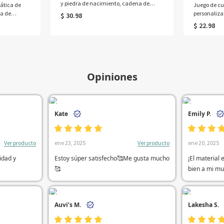
y piedra de nacimiento, cadena de
ática de
Juego de cu
eslabones entrelazada, pulsera apilable
za de
personalizad
$ 30.98
con dije de nombre, regalo para ella,
ate
animales de 
$ 22.98
mamá o mejor amiga.
s de danza o
tenedor y c
umpleaños
apto para a
as.
cumpleaños
Opiniones
Kate
Emily P.
Ver producto
Ver producto
ene 23, 2025
ene 20, 2025
idad y
Estoy súper satisfecho🥰Me gusta mucho
¡El material 
🥰
bien a mi m
Auvi’s M.
Lakesha S.