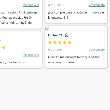
Ver producto
Ver producto
dic 04, 2024
encanta esto... A mí también
¡Los compré para la boda de mi hijo y a él
. Muchas gracias ❤️❣️😁
le encantan! ! !
cajita linda... muy lindo
Utchen67
Ver producto
dic 04, 2024
Ver producto
Gracias, me encanta tanto que pediré
esto, muy hermoso.
otro para mi mamá.