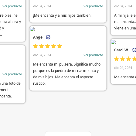
Ver producto
Ver producto
dic 04, 2024
dic 04, 2024
reíbles, he
¡Me encanta y a mis hijos también!
A mi hija le 
milia ahora y
me encanta..
d y
Viene en una 
s.
Ange
Carol W.
Ver producto
dic 04, 2024
Me encanta mi pulsera. Significa mucho
dic 04, 2024
porque es la piedra de mi nacimiento y
Ver producto
de mis hijos. Me encanta el aspecto
Me encanta 
n una foto de
rústico.
emente
ncanta.