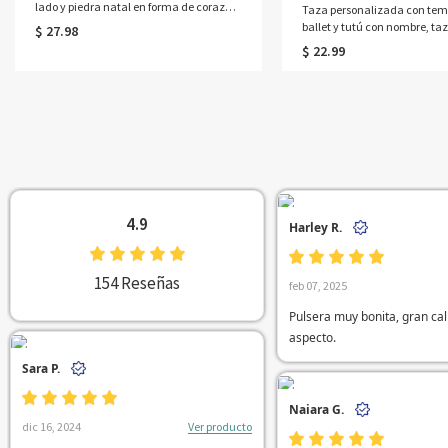
lado y piedra natal en forma de corazón,
Taza personalizada con tem
joyería para mujer, regalo de San
ballet y tutú con nombre, ta
$ 27.98
Valentín, aniversario o cumpleaños para
cerámica para café o chocol
$ 22.99
esposa, novia o mejor amiga
caliente, ideal para recitale
competiciones, regalo de c
para amantes del ballet/niñ
4.9
Harley R.
154 Reseñas
feb 07, 2025
Pulsera muy bonita, gran cal
aspecto.
Sara P.
Naiara G.
Ver producto
dic 16, 2024