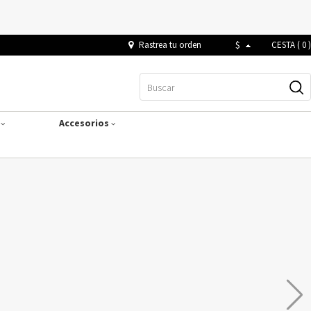
Rastrea tu orden
$
CESTA (
0
)
s
Accesorios