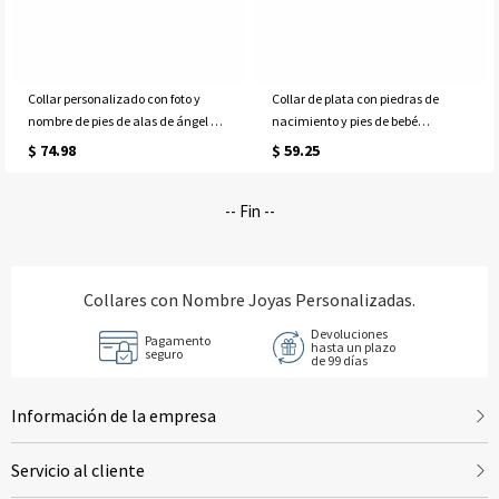
Collar personalizado con foto y
Collar de plata con piedras de
nombre de pies de alas de ángel en
nacimiento y pies de bebé
oro
personalizado
$ 74.98
$ 59.25
-- Fin --
Collares con Nombre Joyas Personalizadas.
Devoluciones
Pagamento
hasta un plazo
seguro
de 99 días
Información de la empresa
Servicio al cliente