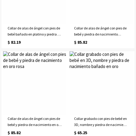
Collar de alas de ángel con pies de
Collar de alas de ángel con pies de
bebé bañado en platino y piedra de
bebé y piedra de nacimiento
nacimiento grabada
bañado en oro
$ 82.19
$ 85.82
Collar de alas de ángel con pies de
Collar grabado con pies de bebé en
bebé y piedra de nacimiento en oro
3D, nombre y piedra de nacimiento
rosa
bañado en oro
$ 85.82
$ 65.25