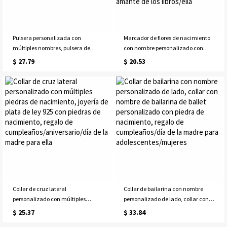
Pulsera personalizada con
Marcador de flores de nacimiento
múltiples nombres, pulsera de
con nombre personalizado con
plata de ley 925 para miembros de
borla, marcador de madera
$ 27.79
$ 20.53
la familia, regalo para el día de la
grabado floral, regalo de boda,
madre/aniversario/Navidad para
cumpleaños/día de la
madre/esposa/familia
madre/regalo de Navidad para
amante de los libros/ella
Collar de cruz lateral
Collar de bailarina con nombre
personalizado con múltiples
personalizado de lado, collar con
piedras de nacimiento, joyería de
nombre de bailarina de ballet
$ 25.37
$ 33.84
plata de ley 925 con piedras de
personalizado con piedra de