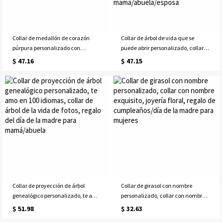
Collar de medallón de corazón
Collar de árbol de vida que se
púrpura personalizado con
puede abrir personalizado, collar
mariposa, collar de medallón de
de árbol genealógico
$ 47.16
$ 47.15
mariposa, collar de mariposa,
personalizado con nombre o foto,
collar de medallón de foto, regalo
cumpleaños/aniversario/regalo
para esposa/mamá
del día de la madre para
mamá/abuela/esposa
Collar de proyección de árbol
Collar de girasol con nombre
genealógico personalizado, te amo
personalizado, collar con nombre
en 100 idiomas, collar de árbol de
exquisito, joyería floral, regalo de
$ 51.98
$ 32.63
la vida de fotos, regalo del día de la
cumpleaños/día de la madre para