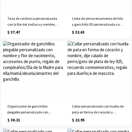
Taza de cerámica personalizada
Cesta de almacenamiento de hilo
con la flor del zodíaco y nombre,
y ganchillo 3D personalizada con
355 ml (12 oz), ideal para café o té.
nombre y asas, cesta de
$ 37.47
$ 32.63
Regalo perfecto para cumpleaños,
lavandería de gran capacidad,
Día de la Madre o bodas. Para ella,
regalo de cumpleaños/Día de la
mamá o damas de honor.
Madre para
mamá/abuela/amantes del
ganchillo.
Organizador de ganchillos
Collar personalizado con huella de
plegable personalizado con
pata en forma de corazón y
nombre y flor de nacimiento,
nombre, dije calado de perro/gato
$ 30.21
$ 22.95
accesorios de punto, regalo de
de plata de ley 925, recuerdo
cumpleaños/Día de la Madre para
conmemorativo, regalo para