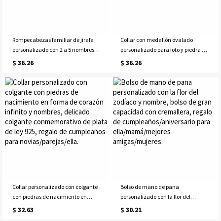
Rompecabezas familiar de jirafa
Collar con medallón ovalado
personalizado con 2 a 5 nombres,
personalizado para foto y piedra de
decoración de madera para
nacimiento, delicada joya
$ 36.26
$ 36.26
guardería, recuerdo familiar,
conmemorativa, regalo de
regalo para el Día de la Madre o
cumpleaños/Día de la
cumpleaños para mamá, abuela o
Madre/Aniversario para
familia.
ella/mamá/familia/pareja.
Collar personalizado con colgante
Bolso de mano de pana
con piedras de nacimiento en
personalizado con la flor del
forma de corazón infinito y
zodíaco y nombre, bolso de gran
$ 32.63
$ 30.21
nombres, delicado colgante
capacidad con cremallera, regalo