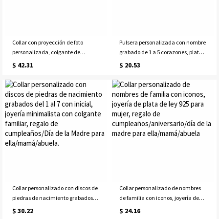
Collar con proyección de foto
Pulsera personalizada con nombre
personalizada, colgante de
grabado de 1 a 5 corazones, plata
corazón con circonita cúbica, ideal
de ley 925, con múltiples dijes de
$ 42.31
$ 20.53
como regalo de aniversario, San
corazón, ideal como regalo de
Valentín o Día de la Madre.
cumpleaños o Día de la Madre
para ella, mamá o abuela.
Collar personalizado con discos de
Collar personalizado de nombres
piedras de nacimiento grabados
de familia con iconos, joyería de
del 1 al 7 con inicial, joyería
plata de ley 925 para mujer, regalo
$ 30.22
$ 24.16
minimalista con colgante familiar,
de cumpleaños/aniversario/día de