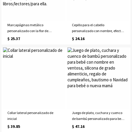
Marcapáginas metálico
Cepillo para el cabello
personalizado con la flor de
personalizado con nombre, efecto
nacimiento, elegante marcador de
nácar, inicial y flor de nacimiento,
$ 25.37
$ 24.16
página con flores secas reales
cepillo acolchado desenredante
prensadas, recuerdo
para mujer, regalo de
conmemorativo, regalo de
cumpleaños/boda para
cumpleaños para amantes de los
ella/mamá/damas de honor.
libros/lectores/para ella.
Collar lateral personalizado de
Juego de plato, cuchara y cuenco
inicial
de bambú personalizado para bebé
con nombre en ventosa, silicona de
$ 39.85
$ 47.16
grado alimenticio, regalo de