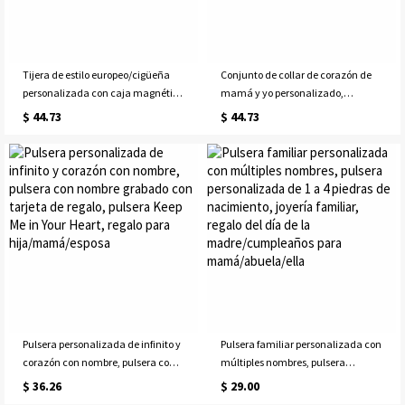
Tijera de estilo europeo/cigüeña
Conjunto de collar de corazón de
personalizada con caja magnética
mamá y yo personalizado,
de madera grabada, tijeras de
conjunto de 2, collar de madre e
$ 44.73
$ 44.73
bordado de arte vintage, tijeras de
hija, collar de mamá, collar a
costura pequeñas de costura,
juego, regalo del día de la madre
regalo para mujeres
para mamá
Pulsera personalizada de infinito y
Pulsera familiar personalizada con
corazón con nombre, pulsera con
múltiples nombres, pulsera
nombre grabado con tarjeta de
personalizada de 1 a 4 piedras de
$ 36.26
$ 29.00
regalo, pulsera Keep Me in Your
nacimiento, joyería familiar, regalo