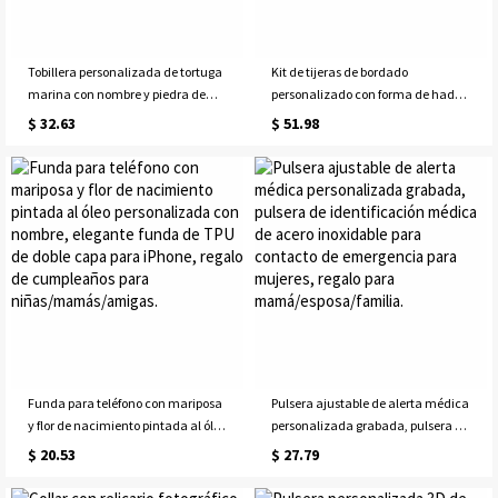
Tobillera personalizada de tortuga
Kit de tijeras de bordado
marina con nombre y piedra de
personalizado con forma de hada
nacimiento, plata de ley 925,
de la flor de nacimiento y nombre,
$ 32.63
$ 51.98
delicada joyería marina, regalo de
juego de caja de costura vintage
cumpleaños/aniversario para
europea antigua para viajes,
ella/pareja/mejores amigas.
regalo de cumpleaños para
sastres/ella
Funda para teléfono con mariposa
Pulsera ajustable de alerta médica
y flor de nacimiento pintada al óleo
personalizada grabada, pulsera de
personalizada con nombre,
identificación médica de acero
$ 20.53
$ 27.79
elegante funda de TPU de doble
inoxidable para contacto de
capa para iPhone, regalo de
emergencia para mujeres, regalo