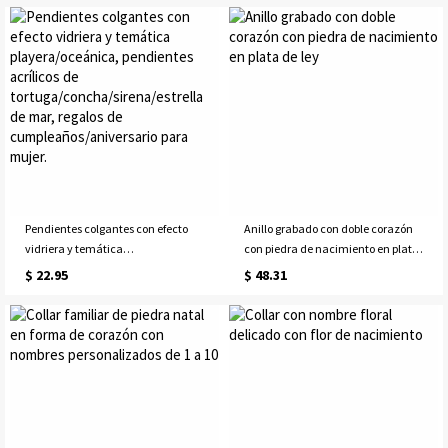
conmemorativo de plata de ley
de cumpleaños/aniversario para
925, regalo de cumpleaños para
ella/mamá/mejores
novias/parejas/ella.
amigas/mujeres.
Pendientes colgantes con efecto
Anillo grabado con doble corazón
vidriera y temática
con piedra de nacimiento en plata
playera/oceánica, pendientes
de ley
$ 22.95
$ 48.31
acrílicos de
tortuga/concha/sirena/estrella de
mar, regalos de
cumpleaños/aniversario para
mujer.