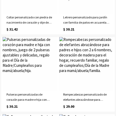
Collar personalizado con piedra de
Letrero personalizado para jardín
nacimiento de corazón y dije de
con familia de patos en acuarela
letra, colgante minimalista para
(1-8 nombres), placa de hojalata
$ 31.42
$ 30.21
mujer, regalo de cumpleaños, día
vintage para exteriores con diseño
de la madre o aniversario para ella
de rebaño de flores de la abuela,
o mamá.
regalo de cumpleaños/Día de la
Madre para mamá/abuela.
Pulseras personalizadas de
Rompecabezas personalizado de
corazón para madre e hija con
elefantes abrazándose para
nombres, juego de 2 pulseras
padres e hijos con 2 a 6 nombres,
$ 30.21
$ 29.00
ajustables y delicadas, regalo para
decoración de madera para el
el Día de la Madre/Cumpleaños
hogar, recuerdo familiar, regalo de