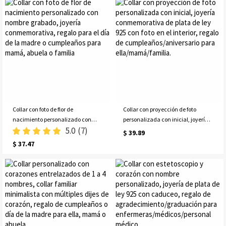
shower o día de la madre.
abuela.
Collar con foto de flor de
Collar con proyección de foto
nacimiento personalizado con
personalizada con inicial, joyería
5.0
(7)
nombre grabado, joyería
conmemorativa de plata de ley
$ 39.89
conmemorativa, regalo para el día
925 con foto en el interior, regalo de
$ 37.47
de la madre o cumpleaños para
cumpleaños/aniversario para
mamá, abuela o familia
ella/mamá/familia.