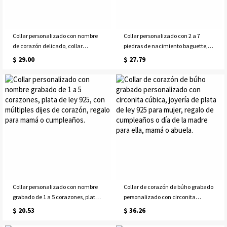
Collar personalizado con nombre
Collar personalizado con 2 a 7
de corazón delicado, collar
piedras de nacimiento baguette,
personalizado con varios nombres,
joyería minimalista con piedras de
$ 29.00
$ 27.79
joyería familiar, regalo de
nacimiento familiares en zigzag,
cumpleaños/día de la
regalo de cumpleaños o día de la
madre/aniversario para
madre para ella/mamá/mujer.
mamá/esposa/ella
Collar personalizado con nombre
Collar de corazón de búho grabado
grabado de 1 a 5 corazones, plata
personalizado con circonita
de ley 925, con múltiples dijes de
cúbica, joyería de plata de ley 925
$ 20.53
$ 36.26
corazón, regalo para mamá o
para mujer, regalo de cumpleaños