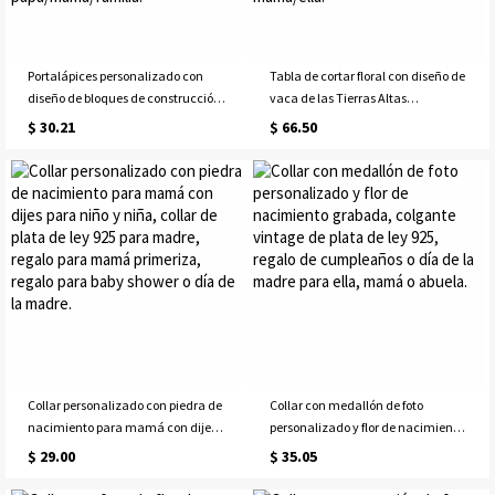
Portalápices personalizado con
Tabla de cortar floral con diseño de
diseño de bloques de construcción
vaca de las Tierras Altas
y foto, organizador de escritorio
personalizada con nombre, tabla
$ 30.21
$ 66.50
para bolígrafos o para la
para servir embutidos de estilo
oficina/estudio, regalo para el Día
occidental con ranura para jugo y
del Padre/Día de la
orificio para colgar, regalo de
Madre/Cumpleaños para
inauguración de casa para
papá/mamá/familia.
mamá/ella.
Collar personalizado con piedra de
Collar con medallón de foto
nacimiento para mamá con dijes
personalizado y flor de nacimiento
para niño y niña, collar de plata de
grabada, colgante vintage de plata
$ 29.00
$ 35.05
ley 925 para madre, regalo para
de ley 925, regalo de cumpleaños o
mamá primeriza, regalo para baby
día de la madre para ella, mamá o