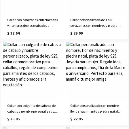
Collar con corazones entrelazados
Collar personalizado de 1 a 6
y nombres dobles grabados a
corazones con nombres y piedras
medida, delicada joyería
de nacimiento, delicada joyería
$ 32.64
$ 29.00
femenina, regalo de
familiar, regalo de cumpleaños,
cumpleaños/San
Día de la Madre o aniversario para
Valentín/aniversario para
ella, esposa, mamá o mejor amiga.
ella/mamá/novia.
Collar con colgante de cabeza de
Collar personalizado con nombre,
caballo y nombre personalizado,
flor de nacimiento y piedra natal,
plata de ley 925, collar
plata de ley 925. Joyería para
$ 35.05
$ 22.95
conmemorativo para caballos,
mujer. Regalo ideal para
regalo de cumpleaños para
cumpleaños, Día de la Madre o