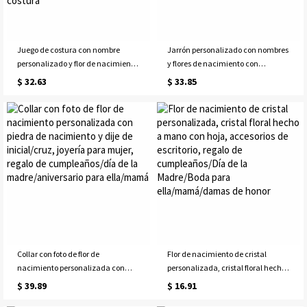
Juego de costura con nombre
Jarrón personalizado con nombres
personalizado y flor de nacimiento,
y flores de nacimiento con
caja de almacenamiento con
corazón, jarrón de cerámica para
$ 32.63
$ 33.85
separador de costura y asa, regalo
mujer, decoración del hogar, regalo
de cumpleaños o día de la madre
para el día de la madre o
para mujeres y amantes de la
cumpleaños para mamá, abuela o
costura
amantes de la jardinería
Collar con foto de flor de
Flor de nacimiento de cristal
nacimiento personalizada con
personalizada, cristal floral hecho
piedra de nacimiento y dije de
a mano con hoja, accesorios de
$ 39.89
$ 16.91
inicial/cruz, joyería para mujer,
escritorio, regalo de