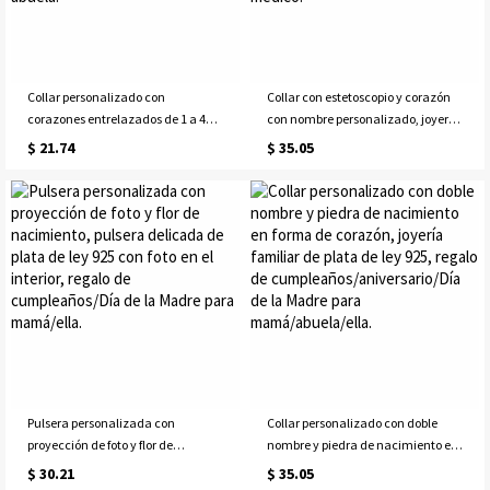
Collar personalizado con
Collar con estetoscopio y corazón
corazones entrelazados de 1 a 4
con nombre personalizado, joyería
nombres, collar familiar
de plata de ley 925 con caduceo,
$ 21.74
$ 35.05
minimalista con múltiples dijes de
regalo de
corazón, regalo de cumpleaños o
agradecimiento/graduación para
día de la madre para ella, mamá o
enfermeras/médicos/personal
abuela.
médico.
Pulsera personalizada con
Collar personalizado con doble
proyección de foto y flor de
nombre y piedra de nacimiento en
nacimiento, pulsera delicada de
forma de corazón, joyería familiar
$ 30.21
$ 35.05
plata de ley 925 con foto en el
de plata de ley 925, regalo de