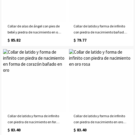
Collar de alas de ángel con pies de
Collar de latido y forma de infinito
bebé y piedra de nacimiento en oro
con piedra de nacimiento bañado
rosa
en platino
$ 85.82
$ 79.77
Collar de latido y forma de infinito
Collar de latido y forma de infinito
con piedra de nacimiento en forma
con piedra de nacimiento en oro
de corazón bañado en oro
rosa
$ 83.40
$ 83.40