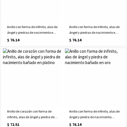
Anillo con forma de infinito, alas de
Anillo con forma de infinito, alas de
ángel y piedras de nacimiento en
ángel y piedras de nacimiento en
plata bañada en oro
oro rosa
$ 76.14
$ 76.14
Anillo de corazón con forma de
Anillo con forma de infinito, alas de
infinito, alas de ángel y piedra de
ángel y piedra de nacimiento
nacimiento bañado en platino
bañado en oro
$ 72.51
$ 76.14