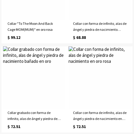
Collar "To The Moon And Back
Collar con forma de infinito, alas de
Cage MOM(MUM)" en oro rosa
ángel y piedra de nacimiento
bañado en platino
$ 99.12
$ 68.88
Collar grabado con forma de
Collar con forma de infinito, alas de
infinito, alas de ángel y piedra de
ángel y piedra de nacimiento en
nacimiento bañado en oro
oro rosa
$ 72.51
$ 72.51