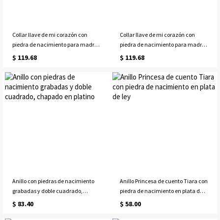
Collar llave de mi corazón con
Collar llave de mi corazón con
piedra de nacimiento para madre
piedra de nacimiento para madre
e hija en oro
e hija en oro rosa
$ 119.68
$ 119.68
Anillo con piedras de nacimiento
Anillo Princesa de cuento Tiara con
grabadas y doble cuadrado,
piedra de nacimiento en plata de
chapado en platino
ley
$ 83.40
$ 58.00