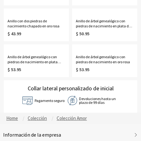
Anillo con dos piedras de
Anillo de árbol genealógico con
nacimiento chapado en oro rosa
piedras de nacimiento en plata de
ley
$ 43.99
$ 50.95
Anillo de árbol genealógico con
Anillo de árbol genealógico con
piedras de nacimiento en plata
piedras de nacimiento en oro rosa
chapada en oro
$ 53.95
$ 53.95
Collar lateral personalizado de inicial
Devoluciones hasta un
Pagamento seguro
plazo de 99 días
Home
Colección
Colección Amor
Información de la empresa