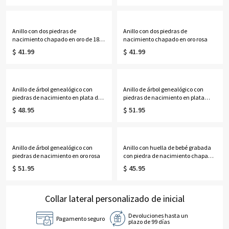
Anillo con dos piedras de
Anillo con dos piedras de
nacimiento chapado en oro de 18
nacimiento chapado en oro rosa
quilates
$ 41.99
$ 41.99
Anillo de árbol genealógico con
Anillo de árbol genealógico con
piedras de nacimiento en plata de
piedras de nacimiento en plata
ley
chapada en oro
$ 48.95
$ 51.95
Anillo de árbol genealógico con
Anillo con huella de bebé grabada
piedras de nacimiento en oro rosa
con piedra de nacimiento chapado
en platino
$ 51.95
$ 45.95
Collar lateral personalizado de inicial
Devoluciones hasta un
Pagamento seguro
plazo de 99 días