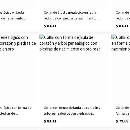
ealógico en jaula
Collar de árbol genealógico en jaula
Collar de
a de nacimiento
redonda con piedra de nacimiento
redonda 
bañado en oro
oro rosa
$ 83.31
$ 83.31
ealógico con forma de
Collar con forma de jaula de corazón y
Collar de
piedras de
árbol genealógico con piedras de
forma de 
 en oro
nacimiento en oro rosa
nacimien
$ 83.31
$ 79.68