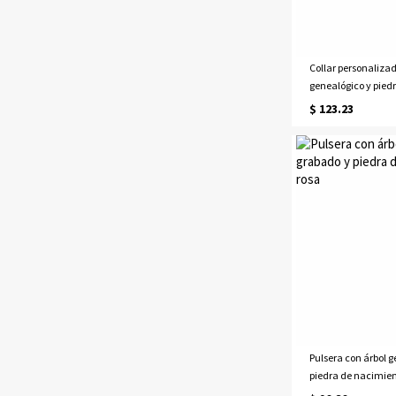
Collar personalizad
genealógico y pied
oro
$ 123.23
Pulsera con árbol 
piedra de nacimien