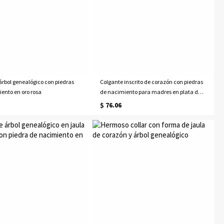
 árbol genealógico con piedras
Colgante inscrito de corazón con piedras
ento en oro rosa
de nacimiento para madres en plata de
ley
$ 76.06