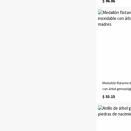
$ 96.86
Medallón flotante 
con árbol genealóg
$ 53.15