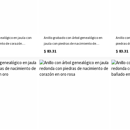
nealógico en jaula con
Anillo grabado con árbol genealógico en
Anillo co
nto de corazón
jaula con piedras de nacimiento de
piedras d
corazón bañado en oro
rosa
$ 83.31
$ 83.31