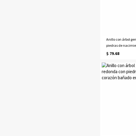
Anillo con árbol ge
piedras de nacimie
bañado en platino
$ 79.68