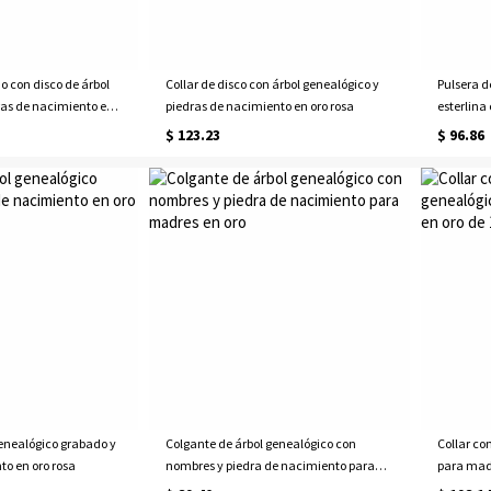
o con disco de árbol
Collar de disco con árbol genealógico y
Pulsera d
ras de nacimiento en
piedras de nacimiento en oro rosa
esterlina
grabada
$ 123.23
$ 96.86
genealógico grabado y
Colgante de árbol genealógico con
Collar co
to en oro rosa
nombres y piedra de nacimiento para
para madr
madres en oro
quilates