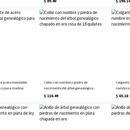
$ 89.40
$ 198.1
de acero inoxidable
Collar con nombre y piedra de
Colgante 
ico para madres
nacimiento del árbol genealógico
nombre in
chapado en oro rosa de 18 quilates
en oro
$ 110.49
$ 65.18