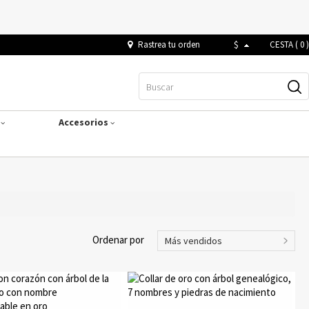
Rastrea tu orden
$
CESTA (
0
)
s
Accesorios
Ordenar por
Más vendidos