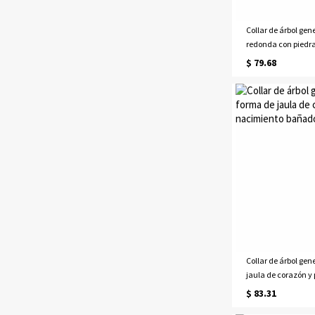
Collar de árbol gen
redonda con piedr
bañado en platino
$ 79.68
Collar de árbol gen
jaula de corazón y 
nacimiento bañado
$ 83.31