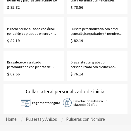
nombres y piedras de nacimiento
plata esterlina con 4 nombres
grabados
$ 85.82
$ 78.56
Pulsera personalizada con árbol
Pulsera personalizada con árbol
genealógico grabado en oro y 4
genealógico grabado y 4 nombres
nombres
en oro rosa
$ 82.19
$ 82.19
Brazalete con grabado
Brazalete con grabado
personalizado con piedras de
personalizado con piedras de
nacimiento en plata
nacimiento en oro
$ 67.66
$ 76.14
Collar lateral personalizado de inicial
Devoluciones hasta un
Pagamento seguro
plazo de 99 días
Home
Pulseras y Anillos
Pulseras con Nombre