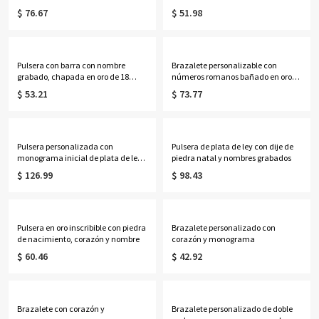
grabadas bañado en oro de 18
$ 76.67
$ 51.98
quilates
Pulsera con barra con nombre
Brazalete personalizable con
grabado, chapada en oro de 18
números romanos bañado en oro
quilates
de 18 quilates
$ 53.21
$ 73.77
Pulsera personalizada con
Pulsera de plata de ley con dije de
monograma inicial de plata de ley
piedra natal y nombres grabados
de 1,25 pulgadas
$ 126.99
$ 98.43
Pulsera en oro inscribible con piedra
Brazalete personalizado con
de nacimiento, corazón y nombre
corazón y monograma
$ 60.46
$ 42.92
Brazalete con corazón y
Brazalete personalizado de doble