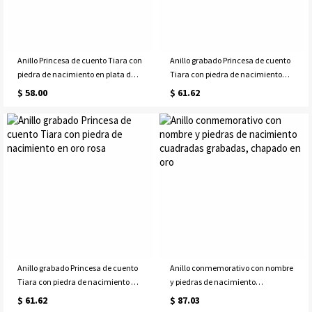
Anillo Princesa de cuento Tiara con
Anillo grabado Princesa de cuento
piedra de nacimiento en plata de
Tiara con piedra de nacimiento
ley
bañado en oro
$ 58.00
$ 61.62
Anillo grabado Princesa de cuento
Anillo conmemorativo con nombre
Tiara con piedra de nacimiento en
y piedras de nacimiento
oro rosa
cuadradas grabadas, chapado en
$ 61.62
$ 87.03
oro