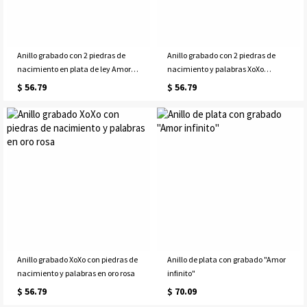
Anillo grabado con 2 piedras de
Anillo grabado con 2 piedras de
nacimiento en plata de ley Amor
nacimiento y palabras XoXo
XoXo
chapado en oro
$ 56.79
$ 56.79
Anillo grabado XoXo con piedras de
Anillo de plata con grabado "Amor
nacimiento y palabras en oro rosa
infinito"
$ 56.79
$ 70.09