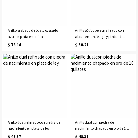
Anillo grabado de ópalo ovalado
Anillo gótico personalizado con
azul en plata esterlina
alas de murciélago y piedra de
nacimiento, anillos vintage de
$ 76.14
$ 30.21
vampiro, joyería punk, accesorios
góticos, regalo de boda o
aniversario para mujer.
Anillo dual refinado con piedra de
Anillo dual con piedra de
nacimiento en plata de ley
nacimiento chapado en oro de 18
quilates
$ 48.37
$ 48.37