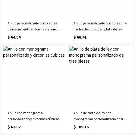
Anillo personalizado con piedras
Anillo personalizado con corazón y
de nacimiento en forma de huella
flecha de Cupido en plata de ley
de garra en plata de ley
$ 64.04
$ 60.41
Anillo con monograma
Anillo de plata de ley con
personalizado y circonias cúbicas
monograma personalizado de tres
piezas
$ 62.82
$ 105.16