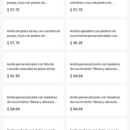
pareja, lazo con piedra de
nombres y lazo de piedra de
nacimiento y corazón
nacimiento en forma de corazón
$ 57.75
$ 57.75
personalizado
Anillo de plata de ley con nombre de
Anillos apilables con piedras de
pareja, lazo con piedra de
nacimiento personalizables con
nacimiento y corazón
nombres para madres en tamaños
$ 57.75
$ 65.25
personalizado
de Reino Unido
Anillo personalizado con foto de
Anillo personalizado con 4 piedras
corazón adorable en plata de ley
de nacimiento "Besos y abrazos
XoXo" en plata de ley
$ 61.93
$ 64.04
Anillo personalizado con 4 piedras
Anillo personalizado con 4 piedras
de nacimiento "Besos y abrazos
de nacimiento "Besos y abrazos
XoXo" chapado en oro
XoXo" en oro rosa
$ 64.04
$ 64.04