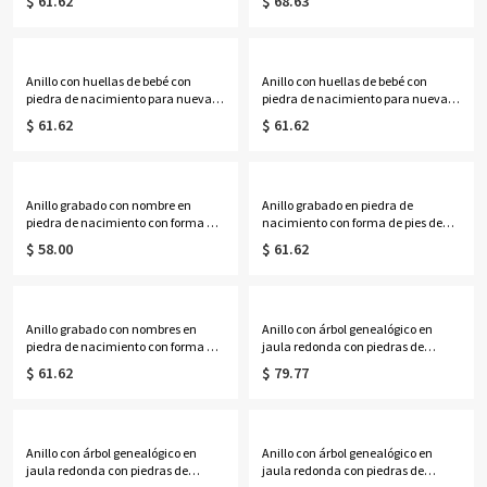
$ 61.62
$ 68.63
Anillo con huellas de bebé con
Anillo con huellas de bebé con
piedra de nacimiento para nueva
piedra de nacimiento para nueva
mamá en plata chapada en oro
mamá en oro rosa
$ 61.62
$ 61.62
Anillo grabado con nombre en
Anillo grabado en piedra de
piedra de nacimiento con forma de
nacimiento con forma de pies de
pies de bebé para mamá bañado en
bebé para mamá bañado en oro
$ 58.00
$ 61.62
platino
Anillo grabado con nombres en
Anillo con árbol genealógico en
piedra de nacimiento con forma de
jaula redonda con piedras de
pies de bebé para mamá en oro rosa
nacimiento de corazón bañado en
$ 61.62
$ 79.77
platino
Anillo con árbol genealógico en
Anillo con árbol genealógico en
jaula redonda con piedras de
jaula redonda con piedras de