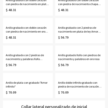
Anillo grabado con doble corazón
Anillo grabado con doble corazón
con piedra de nacimiento en plata
con piedra de nacimiento chapado
de ley
en oro
$ 48.31
$ 48.31
Anillo grabado con doble corazón
Anillo grabado con 2 piedras de
con piedra de nacimiento en oro
nacimiento en plata de ley Amor
rosa
XoXo
$ 48.31
$ 56.79
Anillo grabado con 2 piedras de
Anillo grabado XoXo con piedras de
nacimiento y palabras XoXo
nacimiento y palabras en oro rosa
chapado en oro
$ 56.79
$ 56.79
Anillo de plata con grabado "Amor
Anillo doble infinito grabado con
infinito"
piedra de nacimiento de corazón
bañado en oro
$ 70.09
$ 70.09
Collar lateral personalizado de inicial