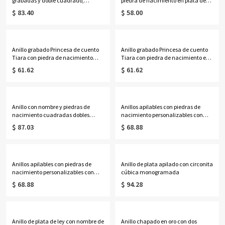
grabadas y doble cuadrado,
piedra de nacimiento en plata de
chapado en platino
ley
$ 83.40
$ 58.00
Anillo grabado Princesa de cuento
Anillo grabado Princesa de cuento
Tiara con piedra de nacimiento
Tiara con piedra de nacimiento en
bañado en oro
oro rosa
$ 61.62
$ 61.62
Anillo con nombre y piedras de
Anillos apilables con piedras de
nacimiento cuadradas dobles
nacimiento personalizables con
grabadas en oro rosa
nombres para madres bañado en
$ 87.03
$ 68.88
oro
Anillos apilables con piedras de
Anillo de plata apilado con circonita
nacimiento personalizables con
cúbica monogramada
nombres para madres en oro rosa
$ 68.88
$ 94.28
Anillo de plata de ley con nombre de
Anillo chapado en oro con dos