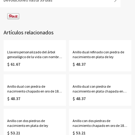
Devoluciones hasta 99 días
Artículos relacionados
Llavero personalizado del árbol
Anillo dual refinado con piedra de
genealógico de la vida con nombres
nacimiento en plata de ley
de 1 a 13 niños
$ 61.67
$ 48.37
Anillo dual con piedra de
Anillo dual con piedra de
nacimiento chapado en oro de 18
nacimiento en plata chapada en
quilates
oro rosa
$ 48.37
$ 48.37
Anillo con dos piedras de
Anillo con dos piedras de
nacimiento en plata de ley
nacimiento chapado en oro de 18
quilates
$ 53.21
$ 53.21