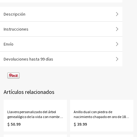
Descripción
Instrucciones
Envío
Devoluciones hasta 99 días
Artículos relacionados
Llavero personalizado del árbol
Anillo dual con piedra de
genealógico de la vida con nombres
nacimiento chapado en oro de 18
de 1 a 13 niños
quilates
$ 50.99
$ 39.99