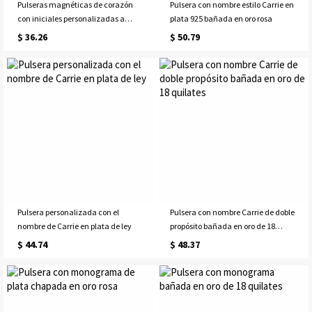
Pulseras magnéticas de corazón
Pulsera con nombre estilo Carrie en
con iniciales personalizadas a
plata 925 bañada en oro rosa
juego, juego de 2 pulseras
$ 36.26
$ 50.79
ajustables para pareja, regalo de
San Valentín o aniversario para
ella, él o su mejor amigo.
Pulsera personalizada con el
Pulsera con nombre Carrie de doble
nombre de Carrie en plata de ley
propósito bañada en oro de 18
quilates
$ 44.74
$ 48.37