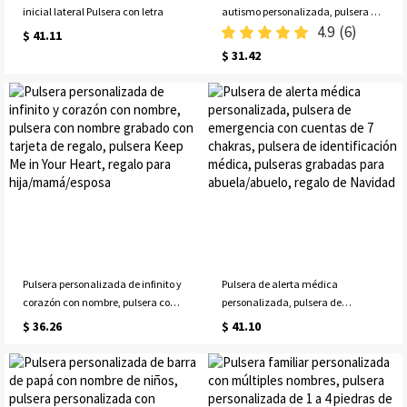
inicial lateral Pulsera con letra
autismo personalizada, pulsera de
4.9
(6)
alerta médica con nombre
$ 41.11
grabado personalizado para
$ 31.42
concienciar sobre el autismo,
pulsera de silicona de emergencia
para niños y adultos
Pulsera personalizada de infinito y
Pulsera de alerta médica
corazón con nombre, pulsera con
personalizada, pulsera de
nombre grabado con tarjeta de
emergencia con cuentas de 7
$ 36.26
$ 41.10
regalo, pulsera Keep Me in Your
chakras, pulsera de identificación
Heart, regalo para
médica, pulseras grabadas para
hija/mamá/esposa
abuela/abuelo, regalo de Navidad