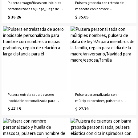
Pulseras magnéticas con iniciales
Pulsera grabada con retrato de
personalizadas a juego, juego de 2,
mascota con nombre
pulseras trenzadas ajustables a
personalizado, brazalete de disco
$ 36.26
$ 35.05
juego para parejas, regalo de
pequeño de plata de ley, joyería
pareja/amistad para
conmemorativa de mascotas,
amante/mejor amigo
regalo de cumpleaños para
amante de mascotas/mamá de
perro/mamá de gato
Pulsera entrelazada de acero
Pulsera personalizada con
inoxidable personalizada para
múltiples nombres, pulsera de
hombre con nombres o mapas
plata de ley 925 para miembros de
$ 47.15
$ 27.79
grabados, regalo de relación a
la familia, regalo para el día de la
larga distancia para él
madre/aniversario/Navidad para
madre/esposa/familia