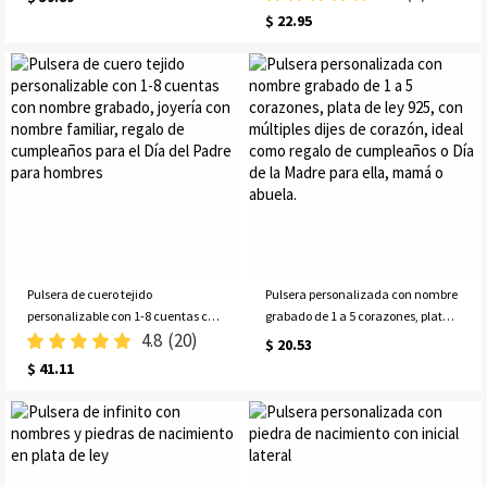
pulsera apilable con dije de
joyería conmemorativa, regalo por
$ 22.95
nombre, regalo para ella, mamá o
la pérdida de una mascota, regalo
mejor amiga.
para amantes de las mascotas,
mamás de perros o amantes de los
gatos
Pulsera de cuero tejido
Pulsera personalizada con nombre
personalizable con 1-8 cuentas con
grabado de 1 a 5 corazones, plata
4.8
(20)
nombre grabado, joyería con
de ley 925, con múltiples dijes de
$ 20.53
nombre familiar, regalo de
corazón, ideal como regalo de
$ 41.11
cumpleaños para el Día del Padre
cumpleaños o Día de la Madre
para hombres
para ella, mamá o abuela.