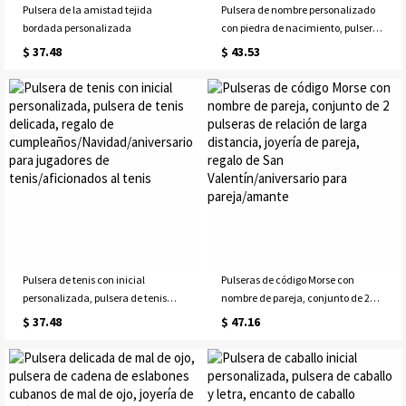
Pulsera de la amistad tejida
Pulsera de nombre personalizado
bordada personalizada
con piedra de nacimiento, pulsera
de cuero trenzado, pulsera de
$ 37.48
$ 43.53
piedra de nacimiento, día del
padre/regalo de cumpleaños para
padre/él/marido
Pulsera de tenis con inicial
Pulseras de código Morse con
personalizada, pulsera de tenis
nombre de pareja, conjunto de 2
delicada, regalo de
pulseras de relación de larga
$ 37.48
$ 47.16
cumpleaños/Navidad/aniversario
distancia, joyería de pareja, regalo
para jugadores de
de San Valentín/aniversario para
tenis/aficionados al tenis
pareja/amante