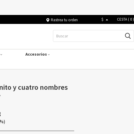
$
CESTA (
0
)
Rastrea tu orden
s
Accesorios
inito y cuatro nombres
y
3
0%)