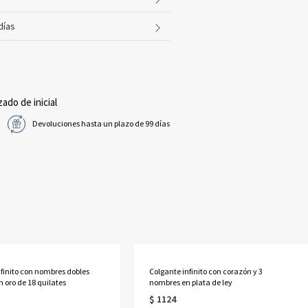
días
zado de inicial
Devoluciones hasta un plazo de 99 días
nfinito con nombres dobles
Colgante infinito con corazón y 3
 oro de 18 quilates
nombres en plata de ley
$ 1124