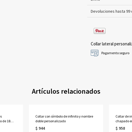
Devoluciones hasta 99 
Collar lateral personali
Pagamento seguro
Artículos relacionados
es
Collar con símbolo de infinito y nombre
Collar de i
o de 18
doble personalizado
chapado en
$ 944
$ 958