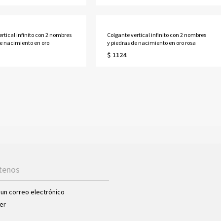
rtical infinito con 2 nombres
Colgante vertical infinito con 2 nombres
de nacimiento en oro
y piedras de nacimiento en oro rosa
$ 1124
tenos
 un correo electrónico
er