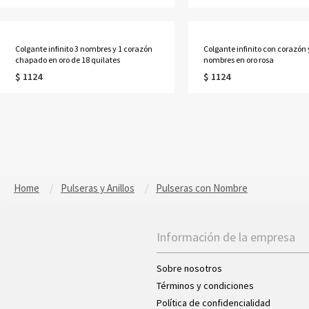
Colgante infinito 3 nombres y 1 corazón
Colgante infinito con corazón 
chapado en oro de 18 quilates
nombres en oro rosa
$ 1124
$ 1124
Home
Pulseras y Anillos
Pulseras con Nombre
Información de la empresa
Sobre nosotros
Términos y condiciones
Política de confidencialidad