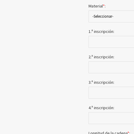
Material
*
:
-Seleccionar-
1.ª inscripción:
2.ª inscripción:
3.ª inscripción:
4.ª inscripción:
Longitud de la cadena
*
: