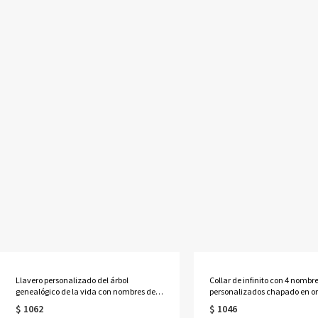
Llavero personalizado del árbol
Collar de infinito con 4 nombr
genealógico de la vida con nombres de 1
personalizados chapado en or
a 13 niños
quilates
$ 1062
$ 1046