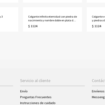
y 3
Colgante infinito eternidad con piedra de
Colgante ve
nacimiento y nombre doble en plata de
y piedras 
ley
$ 1124
$ 1124
Servicio al cliente
Contác
Envío
Envíenos
Preguntas Frecuentes
Messeng
Instrucciones de cuidado