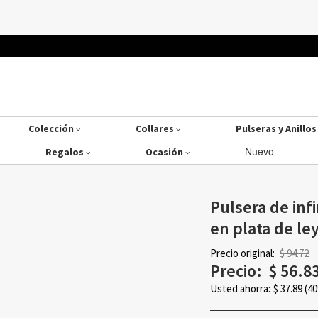
Colección
Collares
Pulseras y Anillo
Nuevo
Regalos
Ocasión
Pulsera de inf
en plata de le
Precio original:
$ 94.72
Precio:
$
56.8
Usted ahorra:
$
37.89
(4