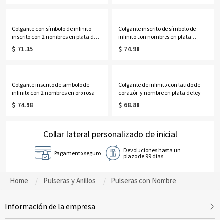
Colgante con símbolo de infinito
Colgante inscrito de símbolo de
inscrito con 2 nombres en plata de
infinito con nombres en plata
ley
chapada en oro
$ 71.35
$ 74.98
Colgante inscrito de símbolo de
Colgante de infinito con latido de
infinito con 2 nombres en oro rosa
corazón y nombre en plata de ley
$ 74.98
$ 68.88
Collar lateral personalizado de inicial
Devoluciones hasta un
Pagamento seguro
plazo de 99 días
Home
Pulseras y Anillos
Pulseras con Nombre
Información de la empresa