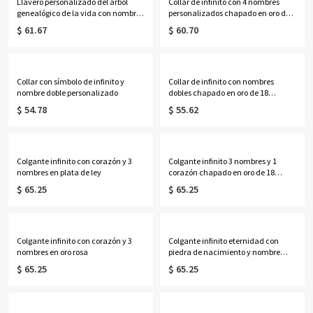
Llavero personalizado del árbol
Collar de infinito con 4 nombres
genealógico de la vida con nombres
personalizados chapado en oro de
de 1 a 13 niños
18 quilates
$ 61.67
$ 60.70
Collar con símbolo de infinito y
Collar de infinito con nombres
nombre doble personalizado
dobles chapado en oro de 18
quilates
$ 54.78
$ 55.62
Colgante infinito con corazón y 3
Colgante infinito 3 nombres y 1
nombres en plata de ley
corazón chapado en oro de 18
quilates
$ 65.25
$ 65.25
Colgante infinito con corazón y 3
Colgante infinito eternidad con
nombres en oro rosa
piedra de nacimiento y nombre
doble en plata de ley
$ 65.25
$ 65.25