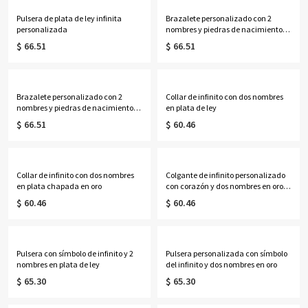
Pulsera de plata de ley infinita
Brazalete personalizado con 2
personalizada
nombres y piedras de nacimiento
símbolo de infinito en oro
$ 66.51
$ 66.51
Brazalete personalizado con 2
Collar de infinito con dos nombres
nombres y piedras de nacimiento
en plata de ley
símbolo de infinito en oro rosa
$ 66.51
$ 60.46
Collar de infinito con dos nombres
Colgante de infinito personalizado
en plata chapada en oro
con corazón y dos nombres en oro
rosa
$ 60.46
$ 60.46
Pulsera con símbolo de infinito y 2
Pulsera personalizada con símbolo
nombres en plata de ley
del infinito y dos nombres en oro
$ 65.30
$ 65.30