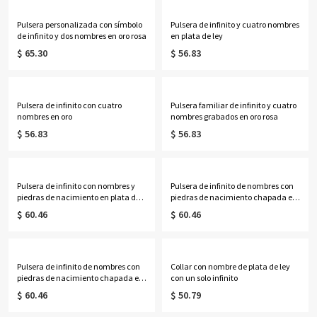
Pulsera personalizada con símbolo
Pulsera de infinito y cuatro nombres
de infinito y dos nombres en oro rosa
en plata de ley
$ 65.30
$ 56.83
Pulsera de infinito con cuatro
Pulsera familiar de infinito y cuatro
nombres en oro
nombres grabados en oro rosa
$ 56.83
$ 56.83
Pulsera de infinito con nombres y
Pulsera de infinito de nombres con
piedras de nacimiento en plata de
piedras de nacimiento chapada en
ley
oro de 18 quilates
$ 60.46
$ 60.46
Pulsera de infinito de nombres con
Collar con nombre de plata de ley
piedras de nacimiento chapada en
con un solo infinito
oro rosa
$ 60.46
$ 50.79