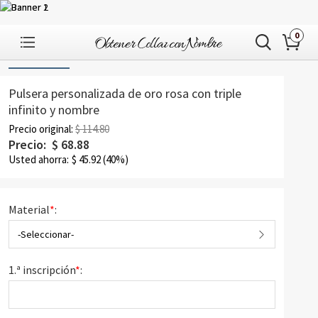
0
1
/
2
Pulsera personalizada de oro rosa con triple
infinito y nombre
Precio original:
$ 114.80
Precio:
$
68.88
Usted ahorra:
$
45.92
(40%)
Material
*
:
-Seleccionar-
1.ª inscripción
*
: