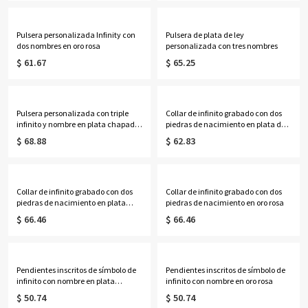
Pulsera personalizada Infinity con
Pulsera de plata de ley
dos nombres en oro rosa
personalizada con tres nombres
$ 61.67
$ 65.25
Pulsera personalizada con triple
Collar de infinito grabado con dos
infinito y nombre en plata chapada
piedras de nacimiento en plata de
en oro
ley
$ 68.88
$ 62.83
Collar de infinito grabado con dos
Collar de infinito grabado con dos
piedras de nacimiento en plata
piedras de nacimiento en oro rosa
bañada en oro.
$ 66.46
$ 66.46
Pendientes inscritos de símbolo de
Pendientes inscritos de símbolo de
infinito con nombre en plata
infinito con nombre en oro rosa
chapada en oro
$ 50.74
$ 50.74