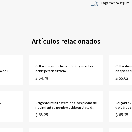
Pagamento seguro
Artículos relacionados
es
Collar con símbolo de infinito y nombre
Collar de i
o de 18
doble personalizado
chapado en
$ 54.78
$ 55.62
y 3
Colgante infinito eternidad con piedra de
Colgante ve
nacimiento y nombre doble en plata de
y piedras 
ley
$ 65.25
$ 65.25