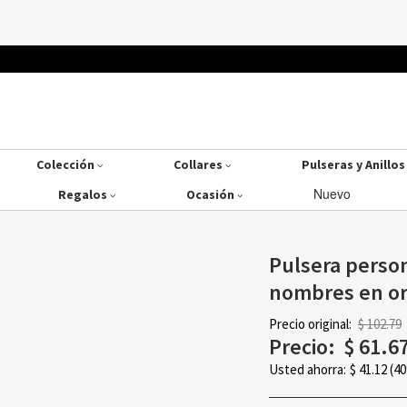
Colección
Collares
Pulseras y Anillo
Nuevo
Regalos
Ocasión
Pulsera person
nombres en or
Precio original:
$ 102.79
Precio:
$
61.6
Usted ahorra:
$
41.12
(4