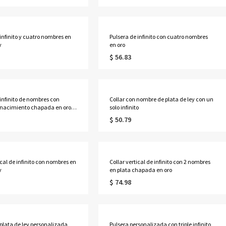
infinito y cuatro nombres en
Pulsera de infinito con cuatro nombres
y
en oro
$ 56.83
 infinito de nombres con
Collar con nombre de plata de ley con un
 nacimiento chapada en oro
solo infinito
$ 50.79
ical de infinito con nombres en
Collar vertical de infinito con 2 nombres
y
en plata chapada en oro
$ 74.98
 plata de ley personalizada
Pulsera personalizada con triple infinito