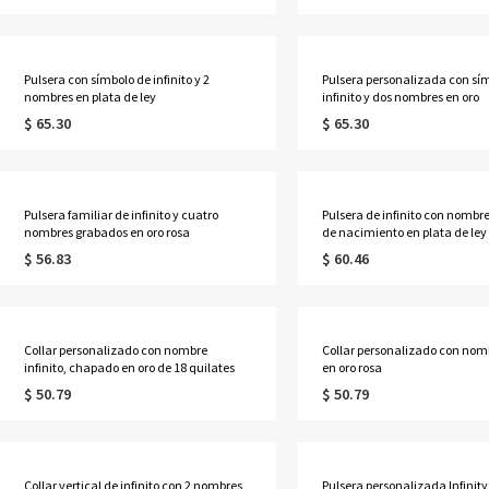
Pulsera con símbolo de infinito y 2
Pulsera personalizada con sím
nombres en plata de ley
infinito y dos nombres en oro
$ 65.30
$ 65.30
Pulsera familiar de infinito y cuatro
Pulsera de infinito con nombre
nombres grabados en oro rosa
de nacimiento en plata de ley
$ 56.83
$ 60.46
Collar personalizado con nombre
Collar personalizado con nomb
infinito, chapado en oro de 18 quilates
en oro rosa
$ 50.79
$ 50.79
Collar vertical de infinito con 2 nombres
Pulsera personalizada Infinity