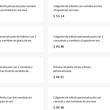
nfinito personalizado nombre
Colgante de infinito con nombre escrito
nacimiento en oro rosa
chapado en oro rosa
$ 53.14
ersonalizado de infinito con 2
Colgante de infinito personalizado con 2
y nombres en plata de ley
corazones y nombres chapado en oro de
18 quilates
$ 60.46
sonalizado con 2 nombres y
Pulsera de plata de ley infinita
 nacimiento símbolo de
personalizada
 oro rosa
$ 66.51
nfinito con dos nombres en
Colgante de infinito personalizado con
ada en oro
corazón y dos nombres en oro rosa
$ 60.46