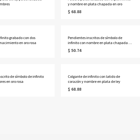
ombres
y nombre en plata chapada en oro
$ 68.88
nfinito grabado con dos
Pendientes inscritos de símbolo de
 nacimiento en oro rosa
infinito con nombre en plata chapada en
oro
$ 50.74
scrito de símbolo de infinito
Colgante de infinito con latido de
res en oro rosa
corazón y nombre en plata de ley
$ 68.88