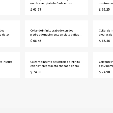
nombres en plata bañada en oro
con tres n
$ 61.67
$ 65.25
 dos
Collar de infinito grabado con dos
Collar de i
a de ley
piedras de nacimiento en plata bañada
piedras de
en oro.
$ 66.46
$ 66.46
o inscrito
Colgante inscrito de símbolo de infinito
Colgante in
con nombres en plata chapada en oro
con 2 nomb
$ 74.98
$ 74.98