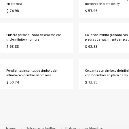
en oro rosa
nombres en plata de ley
$ 74.98
$ 57.96
Pulsera personalizada de oro rosa con
Collar de infinito grabado con
triple infinito y nombre
piedras de nacimiento en plat
$ 68.88
$ 62.83
Pendientes inscritos de símbolo de
Colgante con símbolo de infinit
infinito con nombre en oro rosa
con 2 nombres en plata de ley
$ 50.74
$ 71.35
Home
Pulseras y Anillos
Pulseras con Nombre