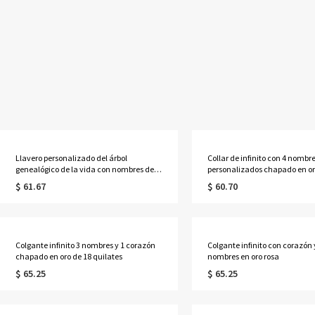
Llavero personalizado del árbol
Collar de infinito con 4 nombr
genealógico de la vida con nombres de 1
personalizados chapado en or
a 13 niños
quilates
$ 61.67
$ 60.70
Colgante infinito 3 nombres y 1 corazón
Colgante infinito con corazón 
chapado en oro de 18 quilates
nombres en oro rosa
$ 65.25
$ 65.25