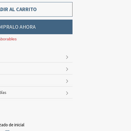
DIR AL CARRITO
MPRALO AHORA
aborables
días
zado de inicial