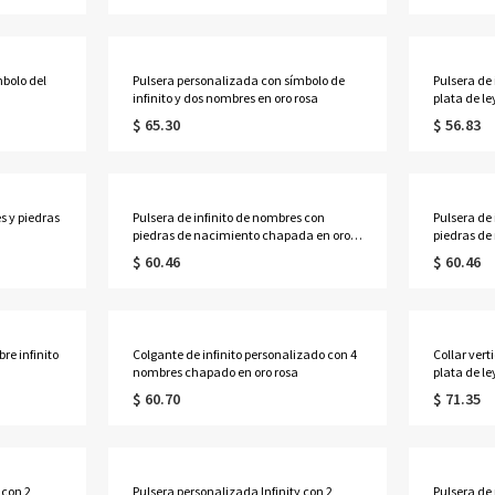
bolo del
Pulsera personalizada con símbolo de
Pulsera de 
infinito y dos nombres en oro rosa
plata de le
$ 65.30
$ 56.83
s y piedras
Pulsera de infinito de nombres con
Pulsera de
piedras de nacimiento chapada en oro
piedras de
de 18 quilates
rosa
$ 60.46
$ 60.46
re infinito
Colgante de infinito personalizado con 4
Collar vert
nombres chapado en oro rosa
plata de le
$ 60.70
$ 71.35
 con 2
Pulsera personalizada Infinity con 2
Pulsera de