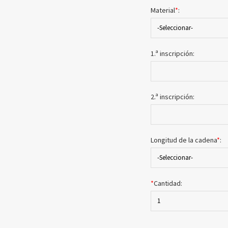
Material
*
:
-Seleccionar-
1.ª inscripción:
2.ª inscripción:
Longitud de la cadena
*
:
-Seleccionar-
*
Cantidad:
1