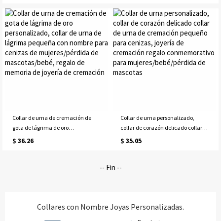
regalo de recuerdo de joyería de
cremación, collar de acero
cremación, joyería con grabado
inoxidable/plata esterlina, regalo
conmemorativo para cenizas,
conmemorativo para cenizas de
canción
humanos/mascotas
Collar de urna de cremación de
Collar de urna personalizado,
gota de lágrima de oro
collar de corazón delicado collar
personalizado, collar de urna de
de urna de cremación pequeño
$ 36.26
$ 35.05
lágrima pequeña con nombre para
para cenizas, joyería de cremación
cenizas de mujeres/pérdida de
regalo conmemorativo para
-- Fin --
mascotas/bebé, regalo de
mujeres/bebé/pérdida de
memoria de joyería de cremación
mascotas
Collares con Nombre Joyas Personalizadas.