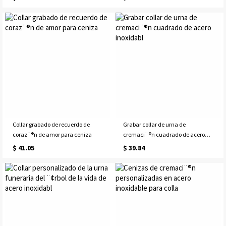
Collar grabado de recuerdo de
Grabar collar de urna de
coraz¨®n de amor para ceniza
cremaci¨®n cuadrado de acero
inoxidabl
$ 41.05
$ 39.84