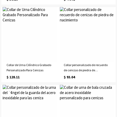
urna para mascotas con ala,
Regalo de memoria Regalo
joyería de cremación, recuerdo
delicado y bonito y tarjeta de
conmemorativo, regalo para ella o
condolencias
amante de las mascotas
Collar de Urna Cilíndrico Grabado
Collar personalizado de recuerdo
Personalizado Para Cenizas
de cenizas de piedra de
nacimiento
$ 128.11
$ 93.04