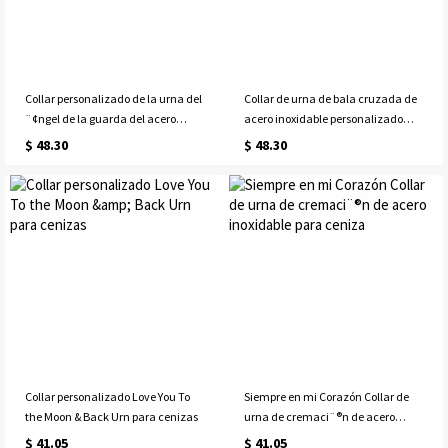
Collar personalizado de la urna del
Collar de urna de bala cruzada de
¨¢ngel de la guarda del acero
acero inoxidable personalizado
inoxidable para las ceniza
para cenizas
$ 48.30
$ 48.30
Collar personalizado Love You To
Siempre en mi Corazón Collar de
the Moon & Back Urn para cenizas
urna de cremaci¨®n de acero
inoxidable para ceniza
$ 41.05
$ 41.05