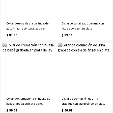
Collar de urna de ala de ángel de
Collar personalizado de urna con
gato Yin Yang personalizado en
foto de corazón en plata
plata
$ 83.36
$ 83.36
Collar de cremación con huella de
Collar de cremación de urna
bebé grabada en plata de ley
grabada con ala de ángel en plata
$ 99.08
$ 90.61