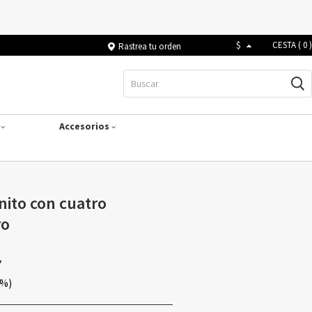
$
CESTA (
0
)
Rastrea tu orden
s
Accesorios
inito con cuatro
ro
7
0%)