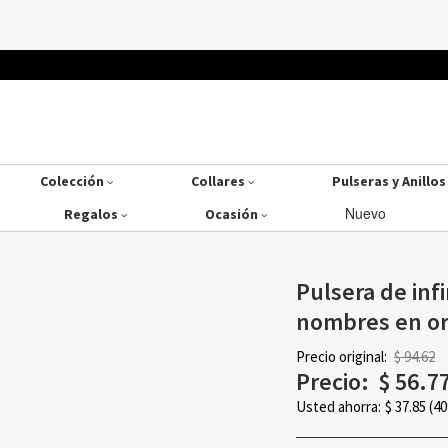
Colección
Collares
Pulseras y Anillo
Nuevo
Regalos
Ocasión
Pulsera de inf
nombres en o
Precio original:
$ 94.62
Precio:
$
56.7
Usted ahorra:
$
37.85
(4