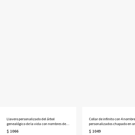
Llavero personalizado del árbol
Collar de infinito con 4 nombr
genealógico de la vida con nombres de 1
personalizados chapado en or
a 13 niños
quilates
$ 1066
$ 1049