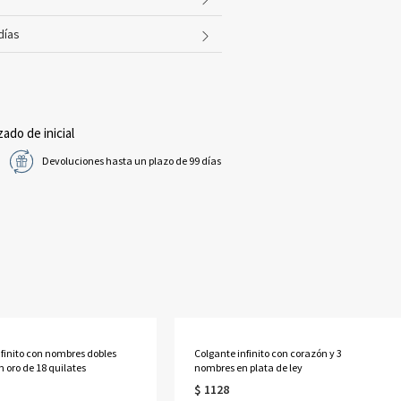
días
zado de inicial
Devoluciones hasta un plazo de 99 días
nfinito con nombres dobles
Colgante infinito con corazón y 3
 oro de 18 quilates
nombres en plata de ley
$ 1128