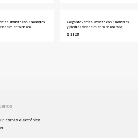
rtical infinito con 2 nombres
Colgante vertical infinito con 2 nombres
de nacimiento en oro
y piedras de nacimiento en oro rosa
$ 1128
tenos
 un correo electrónico
er