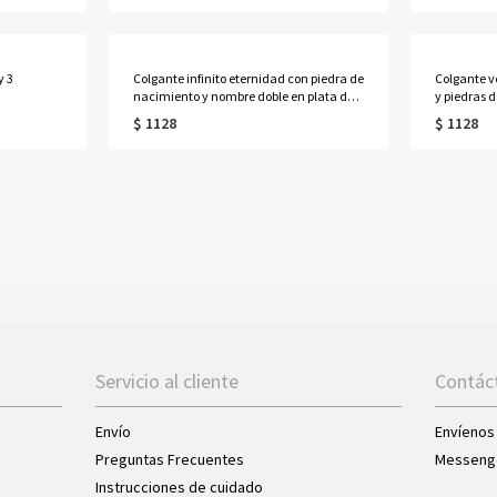
y 3
Colgante infinito eternidad con piedra de
Colgante ve
nacimiento y nombre doble en plata de
y piedras 
ley
$ 1128
$ 1128
Servicio al cliente
Contác
Envío
Envíenos
Preguntas Frecuentes
Messeng
Instrucciones de cuidado