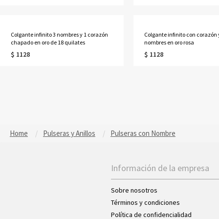
Colgante infinito 3 nombres y 1 corazón
Colgante infinito con corazón 
chapado en oro de 18 quilates
nombres en oro rosa
$ 1128
$ 1128
Home
Pulseras y Anillos
Pulseras con Nombre
Información de la empresa
Sobre nosotros
Términos y condiciones
Política de confidencialidad