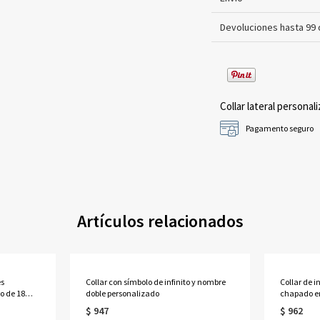
Devoluciones hasta 99 
Collar lateral personali
Pagamento seguro
Artículos relacionados
es
Collar con símbolo de infinito y nombre
Collar de i
o de 18
doble personalizado
chapado en
$ 947
$ 962