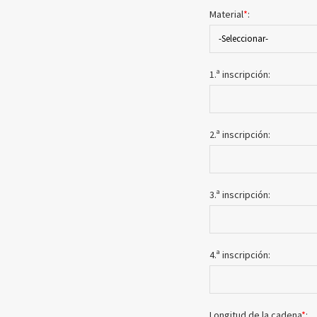
Material
*
:
-Seleccionar-
1.ª inscripción:
2.ª inscripción:
3.ª inscripción:
4.ª inscripción:
Longitud de la cadena
*
: