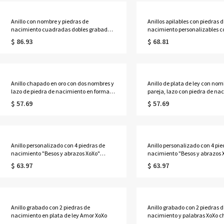
Anillo con nombre y piedras de
Anillos apilables con piedras d
nacimiento cuadradas dobles grabadas
nacimiento personalizables c
en oro rosa
nombres para madres bañado
$ 86.93
$ 68.81
Anillo chapado en oro con dos nombres y
Anillo de plata de ley con nom
lazo de piedra de nacimiento en forma
pareja, lazo con piedra de na
de corazón
corazón personalizado
$ 57.69
$ 57.69
Anillo personalizado con 4 piedras de
Anillo personalizado con 4 pie
nacimiento "Besos y abrazos XoXo"
nacimiento "Besos y abrazos 
chapado en oro
oro rosa
$ 63.97
$ 63.97
Anillo grabado con 2 piedras de
Anillo grabado con 2 piedras d
nacimiento en plata de ley Amor XoXo
nacimiento y palabras XoXo 
oro