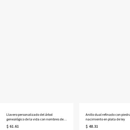
Llavero personalizado del árbol
Anillo dual refinado con piedr
genealógico de la vida con nombres de 1
nacimiento en plata de ley
a 13 niños
$ 61.61
$ 48.31