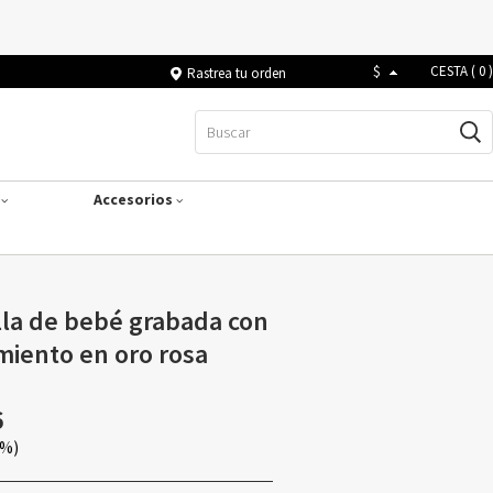
$
CESTA (
0
)
Rastrea tu orden
s
Accesorios
lla de bebé grabada con
miento en oro rosa
6
0%)