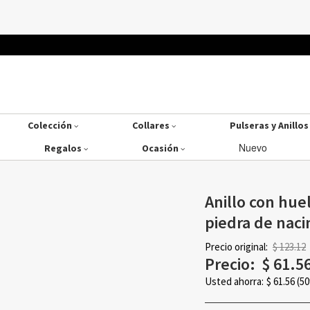
Colección
Collares
Pulseras y Anillo
Nuevo
Regalos
Ocasión
Anillo con hue
piedra de naci
Precio original:
$ 123.12
Precio:
$
61.5
Usted ahorra:
$
61.56
(5