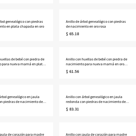
rbol genealógico con piedras
Anillo de árbol genealógico con piedras
nto en plata chapada en oro
de nacimiento en oro rosa
$ 65.18
huellas de bebé con piedra de
Anillo con huellas de bebé con piedra de
o para nueva mamá en plata
nacimiento para nueva mamá en oro
n oro
rosa
$ 61.56
árbol genealógico en jaula
Anillo con árbol genealógico en jaula
n piedras de nacimiento de
redonda con piedras de nacimiento de
ñado en platino
corazón en oro rosa
$ 83.31
 jaula de corazón para madre
Anillo con jaula de corazón para madre