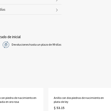
días
zado de inicial
Devoluciones hasta un plazo de 99 días
l con piedra de nacimiento en
Anillo con dos piedras de nacimiento en
ada en oro rosa
plata de ley
$ 53.15