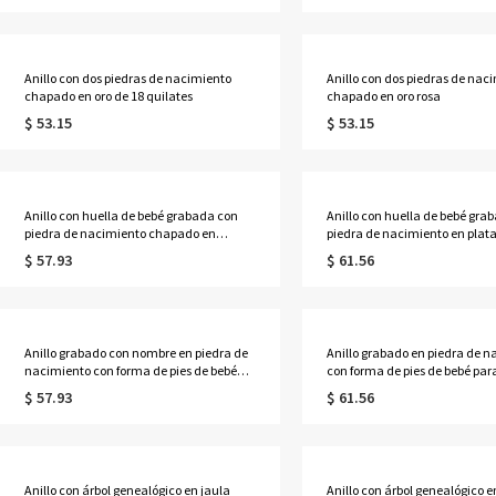
Anillo con dos piedras de nacimiento
Anillo con dos piedras de nac
chapado en oro de 18 quilates
chapado en oro rosa
$ 53.15
$ 53.15
Anillo con huella de bebé grabada con
Anillo con huella de bebé gra
piedra de nacimiento chapado en
piedra de nacimiento en pla
platino
en oro
$ 57.93
$ 61.56
Anillo grabado con nombre en piedra de
Anillo grabado en piedra de 
nacimiento con forma de pies de bebé
con forma de pies de bebé p
para mamá bañado en platino
bañado en oro
$ 57.93
$ 61.56
Anillo con árbol genealógico en jaula
Anillo con árbol genealógico e