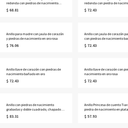
redonda con piedras de nacimiento
redonda con piedra de nacim
bañado en platino
bañado en oro
$ 68.81
$ 72.43
Anillo para madre con jaula de corazón
Anillo con jaula de corazón 
y piedras de nacimiento en oro rosa
con piedras de nacimiento b
platino
$ 76.06
$ 72.43
Anillo llave de corazón con piedras de
Anillo llave de corazón con pi
nacimiento bañado en oro
nacimiento en oro rosa
$ 72.43
$ 72.43
Anillo con piedras de nacimiento
Anillo Princesa de cuento Tia
grabadas y doble cuadrado, chapado en
piedra de nacimiento en plata
platino
$ 83.31
$ 57.93