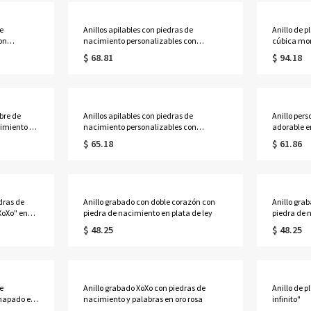
e
Anillos apilables con piedras de
Anillo de p
on
nacimiento personalizables con
cúbica m
 en oro
nombres para madres en oro rosa
$ 68.81
$ 94.18
bre de
Anillos apilables con piedras de
Anillo per
cimiento y
nacimiento personalizables con
adorable e
nombres para madres en tamaños de
$ 65.18
$ 61.86
Reino Unido
dras de
Anillo grabado con doble corazón con
Anillo gra
XoXo" en
piedra de nacimiento en plata de ley
piedra de 
$ 48.25
$ 48.25
e
Anillo grabado XoXo con piedras de
Anillo de 
chapado en
nacimiento y palabras en oro rosa
infinito"