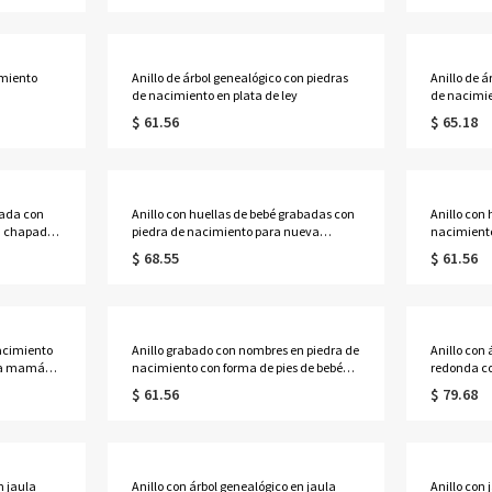
imiento
Anillo de árbol genealógico con piedras
Anillo de á
de nacimiento en plata de ley
de nacimie
$ 61.56
$ 65.18
bada con
Anillo con huellas de bebé grabadas con
Anillo con 
ta chapada
piedra de nacimiento para nueva
nacimient
mamá en plata
chapada e
$ 68.55
$ 61.56
nacimiento
Anillo grabado con nombres en piedra de
Anillo con 
ara mamá
nacimiento con forma de pies de bebé
redonda co
para mamá en oro rosa
corazón ba
$ 61.56
$ 79.68
n jaula
Anillo con árbol genealógico en jaula
Anillo con