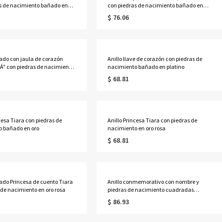
s de nacimiento bañado en
con piedras de nacimiento bañado en
oro
$ 76.06
bado con jaula de corazón
Anillo llave de corazón con piedras de
" con piedras de nacimiento
nacimiento bañado en platino
$ 68.81
cesa Tiara con piedras de
Anillo Princesa Tiara con piedras de
o bañado en oro
nacimiento en oro rosa
$ 68.81
bado Princesa de cuento Tiara
Anillo conmemorativo con nombre y
 de nacimiento en oro rosa
piedras de nacimiento cuadradas
grabadas, chapado en oro
$ 86.93