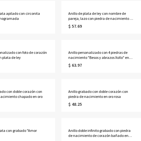
lata apilado con circonita
Anillo de plata de ley con nombre de
onogramada
pareja, lazo con piedra de nacimiento y
corazón personalizado
$ 57.69
sonalizado con foto de corazón
Anillo personalizado con 4 piedras de
n plata de ley
nacimiento "Besos y abrazos XoXo" en
plata de ley
$ 63.97
bado con doble corazón con
Anillo grabado con doble corazón con
nacimiento chapado en oro
piedra de nacimiento en oro rosa
$ 48.25
plata con grabado "Amor
Anillo doble infinito grabado con piedra
de nacimiento de corazón bañado en
oro