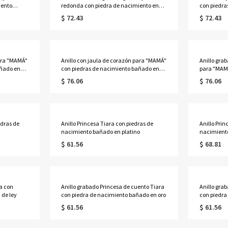
iento
redonda con piedra de nacimiento en
con piedra
oro rosa
platino
$ 72.43
$ 72.43
para "MAMÁ"
Anillo con jaula de corazón para "MAMÁ"
Anillo gra
añado en
con piedras de nacimiento bañado en
para "MAMÁ
oro
en oro rosa
$ 76.06
$ 76.06
edras de
Anillo Princesa Tiara con piedras de
Anillo Prin
nacimiento bañado en platino
nacimient
$ 61.56
$ 68.81
ra con
Anillo grabado Princesa de cuento Tiara
Anillo gra
 de ley
con piedra de nacimiento bañado en oro
con piedra
$ 61.56
$ 61.56