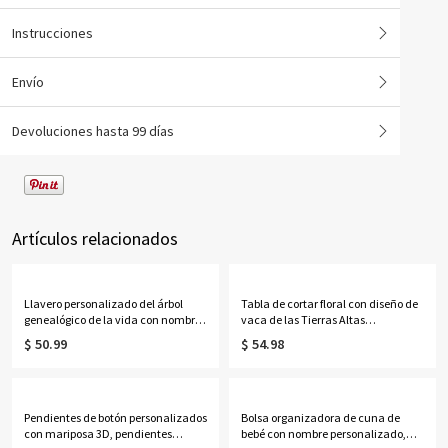
Instrucciones
Envío
Devoluciones hasta 99 días
Artículos relacionados
Llavero personalizado del árbol
Tabla de cortar floral con diseño de
genealógico de la vida con nombres
vaca de las Tierras Altas
de 1 a 13 niños
personalizada con nombre, tabla
$ 50.99
$ 54.98
para servir embutidos de estilo
occidental con ranura para jugo y
orificio para colgar, regalo de
inauguración de casa para
mamá/ella.
Pendientes de botón personalizados
Bolsa organizadora de cuna de
con mariposa 3D, pendientes
bebé con nombre personalizado,