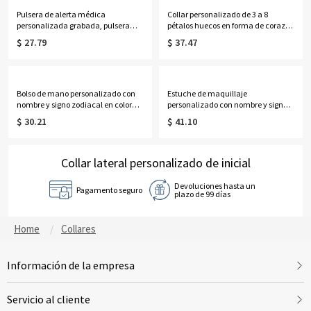
recién nacidos/padres primerizos.
Pulsera de alerta médica
Collar personalizado de 3 a 8
personalizada grabada, pulsera
pétalos huecos en forma de corazón
ajustable de identificación médica
con piedras de nacimiento y
$ 27.79
$ 37.47
de contacto de emergencia, regalo
nombres, delicada joyería floral
de cumpleaños/aniversario para
familiar, regalo de cumpleaños/Día
ella/mujeres/pacientes.
de la Madre para
esposa/madre/abuela.
Bolso de mano personalizado con
Estuche de maquillaje
nombre y signo zodiacal en color
personalizado con nombre y signo
neón, bolso de playa de PVC
zodiacal, espejo con luz LED de tres
$ 30.21
$ 41.10
transparente con asas de cuerda,
colores, joyero de viaje, regalo de
regalo de cumpleaños/boda para
cumpleaños para
mujeres/damas de honor/amantes
ella/mujeres/amantes de la
de la astrología.
Collar lateral personalizado de inicial
astrología.
Devoluciones hasta un
Pagamento seguro
plazo de 99 días
Home
Collares
Información de la empresa
Servicio al cliente