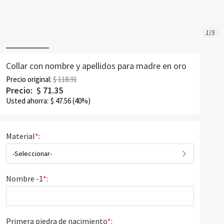
1
/
5
Collar con nombre y apellidos para madre en oro
Precio original:
$ 118.91
Precio:
$
71.35
Usted ahorra:
$
47.56
(40%)
Material
*
:
-Seleccionar-
Nombre -1
*
:
Primera piedra de nacimiento
*
: