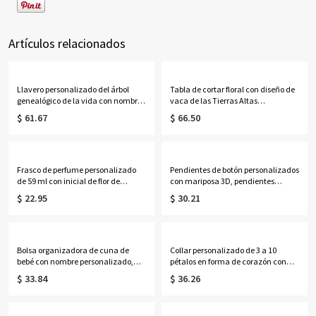
Artículos relacionados
Llavero personalizado del árbol
Tabla de cortar floral con diseño de
genealógico de la vida con nombres
vaca de las Tierras Altas
de 1 a 13 niños
personalizada con nombre, tabla
$ 61.67
$ 66.50
para servir embutidos de estilo
occidental con ranura para jugo y
orificio para colgar, regalo de
inauguración de casa para
mamá/ella.
Frasco de perfume personalizado
Pendientes de botón personalizados
de 59 ml con inicial de flor de
con mariposa 3D, pendientes
nacimiento y efecto nácar,
delicados de plata de ley 925,
$ 22.95
$ 30.21
recuerdo para despedida de soltera,
regalos de cumpleaños/Día de la
regalo de cumpleaños/aniversario
Madre/Boda para
para ella/mejores amigas/mujeres.
ella/esposa/madre/damas de
honor.
Bolsa organizadora de cuna de
Collar personalizado de 3 a 10
bebé con nombre personalizado,
pétalos en forma de corazón con
bolsa de almacenamiento colgante
piedras de nacimiento y nombres,
$ 33.84
$ 36.26
de algodón para guardería, bolsillo
delicada joyería floral familiar,
para mesita de noche, regalo de
regalo de cumpleaños/Día de la
cumpleaños/baby shower para
Madre para esposa/madre/abuela.