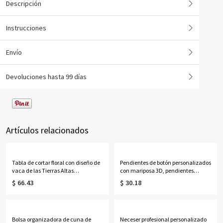
Descripción
Instrucciones
Envío
Devoluciones hasta 99 días
Artículos relacionados
Tabla de cortar floral con diseño de
Pendientes de botón personalizados
vaca de las Tierras Altas
con mariposa 3D, pendientes
personalizada con nombre, tabla
delicados de plata de ley 925,
$ 66.43
$ 30.18
para servir embutidos de estilo
regalos de cumpleaños/Día de la
occidental con ranura para jugo y
Madre/Boda para
orificio para colgar, regalo de
ella/esposa/madre/damas de
inauguración de casa para
honor.
mamá/ella.
Bolsa organizadora de cuna de
Neceser profesional personalizado