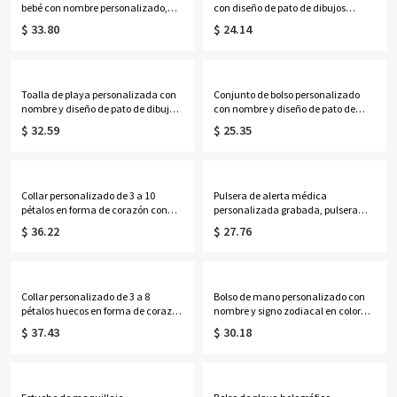
bebé con nombre personalizado,
con diseño de pato de dibujos
bolsa de almacenamiento colgante
animados, neceser transparente de
$ 33.80
$ 24.14
de algodón para guardería, bolsillo
PVC, ideal para fiestas, vacaciones o
para mesita de noche, regalo de
como regalo de cumpleaños o
cumpleaños/baby shower para
graduación para mujeres y niñas.
recién nacidos/padres primerizos.
Toalla de playa personalizada con
Conjunto de bolso personalizado
nombre y diseño de pato de dibujos
con nombre y diseño de pato de
animados, toalla de piscina de
dibujos animados, bolso de lona y
$ 32.59
$ 25.35
microfibra de secado rápido,
neceser de lino con correa para la
recuerdo de fiesta de vacaciones,
muñeca, regalo para mujeres,
regalo para mujeres/niñas/mejores
niñas y mejores amigas.
amigas.
Collar personalizado de 3 a 10
Pulsera de alerta médica
pétalos en forma de corazón con
personalizada grabada, pulsera
piedras de nacimiento y nombres,
ajustable con cadena de cuentas
$ 36.22
$ 27.76
delicada joyería floral familiar,
para identificación médica de
regalo de cumpleaños/Día de la
emergencia, regalo para
Madre para esposa/madre/abuela.
ella/mamá/abuela/mujeres/pacie
ntes.
Collar personalizado de 3 a 8
Bolso de mano personalizado con
pétalos huecos en forma de corazón
nombre y signo zodiacal en color
con piedras de nacimiento y
neón, bolso de playa de PVC
$ 37.43
$ 30.18
nombres, delicada joyería floral
transparente con asas de cuerda,
familiar, regalo de cumpleaños/Día
regalo de cumpleaños/boda para
de la Madre para
mujeres/damas de honor/amantes
esposa/madre/abuela.
de la astrología.