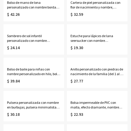
Bolso de mano de lona
Cartera de piel personalizada con
personalizado con nombre bordado
flor de nacimiento y nombre,
para golf, bolso de mano para mujer
monedero con bloqueo RFID y
$ 42.26
$ 32.59
con ribete en contraste, bolso de
múltiples ranuras para tarjetas,
estilo preppy para club de campo,
regalo de cumpleaños/Día de la
regalo de cumpleaños para
Madre para mamá/mujer.
golfistas.
Sombrero de sol infantil
Estuche para lápices de lana
personalizado con nombre
seersucker con nombre
bordado, sombrero tipo cubo de ala
personalizado, estuche de
$ 24.14
$ 19.30
ancha ajustable, sombrero de
papelería a rayas pastel de gran
verano para exteriores, playa y
capacidad, regalo de regreso a
camping, regalo de regreso a clases
clases/cumpleaños para
para niños pequeños/niñas/niños.
niñas/niños/estudiantes.
Bolso de baile para niñas con
Anillo personalizado con piedras de
nombre personalizado en hilo, bolsa
nacimiento de la familia (del 1 al 7)
de deporte impermeable para ballet
en múltiples formas, anillo apilable
$ 39.84
$ 27.77
y gimnasia con lazo brillante, bolso
en forma de
deportivo de viaje cruzado, regalo
lágrima/ovalado/redondo/rectang
para bailarinas/niñas.
ular, regalo de cumpleaños/Día de
la Madre para mamá/abuela.
Pulsera personalizada con nombre
Bolsa impermeable de PVC con
en burbujas, pulsera minimalista
malla, efecto diamante, nombre
Y2K ajustable con letras abultadas,
personalizado y alfabeto de flores
$ 30.18
$ 22.93
joyería apilable, regalo de
de nacimiento, ideal para la playa,
cumpleaños/Día de la Madre para
vacaciones, cumpleaños o bodas
mamá/damas de honor/mujeres.
(para ella, damas de honor o
mujeres).