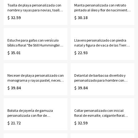
Toalla de playa personalizada con
Manta personalizada con retrato
nombre y rayas para novias, toalla
pintado al óleo y flor de nacimiento
de microfibra de secado rápido para
con nombre, manta de
$ 32.59
$ 30.18
piscina o baño, recuerdo para luna
franela/sherpa para cama o sofá,
de miel/despedida de soltera,
decoración del hogar, regalo de
regalo de vacaciones/boda para
cumpleaños para
novias.
ella/esposa/madre/abuela.
Estuche para gafas con versículo
Llavero personalizado con piedra
bíblico floral "Be Still Hummingbird"
natal y figura de vaca de las Tierras
y tarjeta de felicitación, bolsa de
Altas en 3D con etiqueta grabada,
$ 35.01
$ 22.93
almacenamiento portátil de tela
llavero de resina con figura de vaca
acolchada para gafas de sol, regalo
escocesa, adorno para mochila o
para cristianos/mujeres.
bolso, regalo de cumpleaños para
mujer.
Neceser de playa personalizado con
Delantal de barbacoa divertido y
monograma y rayas pastel, neceser
personalizado para hombre con
de viaje de PVC brillante e
bolsillo para toalla, delantal de
$ 39.84
$ 39.84
impermeable, neceser de viaje para
cocina ajustable y resistente a las
amigas, regalo para damas de
manchas, regalo para el maestro
honor/chicas.
de la parrilla/marido/hombre.
Bolsita de joyería de gamuza
Collar personalizado con inicial
personalizada con flor de
floral de esmalte, colgante floral
nacimiento y nombre, bolsa de
minimalista de plata de ley 925
$ 21.72
$ 32.59
almacenamiento portátil para
para superponer, regalo de
pendientes, anillos y collares con
cumpleaños para mamá/mujer.
lazo, recuerdo para despedida de