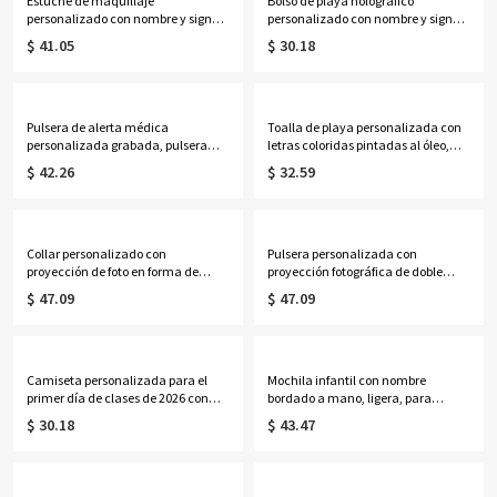
Estuche de maquillaje
Bolso de playa holográfico
personalizado con nombre y signo
personalizado con nombre y signo
zodiacal, espejo con luz LED de tres
zodiacal, bolso de mano
$ 41.05
$ 30.18
colores, joyero de viaje, regalo de
transparente iridiscente de PVC
cumpleaños para
impermeable, recuerdo de fiesta
ella/mujeres/amantes de la
para vacaciones, regalo para
astrología.
mujeres/amantes de la astrología.
Pulsera de alerta médica
Toalla de playa personalizada con
personalizada grabada, pulsera
letras coloridas pintadas al óleo,
ajustable de identificación médica
toalla de piscina de microfibra de
$ 42.26
$ 32.59
de contacto de emergencia, regalo
secado rápido, recuerdo de fiesta de
para
vacaciones de verano, regalo para
ella/mamá/abuela/mujeres/pacie
niños/amigos/mujeres
ntes.
Collar personalizado con
Pulsera personalizada con
proyección de foto en forma de
proyección fotográfica de doble
corazón y piedra natal, collar
inicial, plata de ley 925, delicada
$ 47.09
$ 47.09
delicado de plata de ley 925 con
pulsera con imagen oculta en el
imagen, regalo de
interior, joyería apilable
aniversario/cumpleaños para
conmemorativa, regalo para mujer.
mamá/esposa/mujer.
Camiseta personalizada para el
Mochila infantil con nombre
primer día de clases de 2026 con
bordado a mano, ligera, para
nombre, manga corta colorida para
preescolar y jardín de infancia, con
$ 30.18
$ 43.47
el inicio del año escolar, atuendo
un adorable colgante de peluche,
unisex, regalo de regreso a clases
ideal como regalo de vuelta al cole
para niños y niñas.
o de cumpleaños.