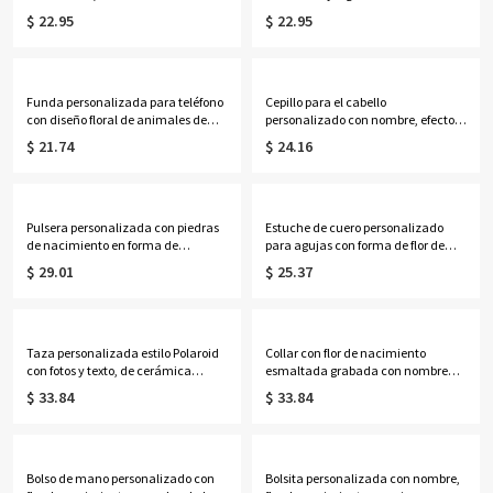
oro rosa, frasco de perfume de 59
inicial de flor de nacimiento y
$ 22.95
$ 22.95
ml, recuerdo para recital de danza,
nombre personalizado con efecto
regalo de cumpleaños/aniversario
nácar, regalo de cumpleaños para
para bailarinas/mujeres.
familiares, amigos o mujeres.
Funda personalizada para teléfono
Cepillo para el cabello
con diseño floral de animales de
personalizado con nombre, efecto
primavera y nombre, funda de TPU
nácar, inicial y flor de nacimiento,
$ 21.74
$ 24.16
para iPhone, regalo de uso
cepillo acolchado desenredante
diario/cumpleaños para amantes
para mujer, regalo de
de las
cumpleaños/boda para
mascotas/familia/amigos/mujeres.
ella/mamá/damas de honor.
Pulsera personalizada con piedras
Estuche de cuero personalizado
de nacimiento en forma de
para agujas con forma de flor de
marquesa del 1 al 12, delicada
nacimiento y nombre, estuche
$ 29.01
$ 25.37
pulsera de piedras preciosas para
vintage con cremallera para agujas
uso diario, joyería apilable para la
de coser y ganchillo, organizador de
muñeca, regalo de cumpleaños
viaje para manualidades, regalo
para mamá/amigas/mujeres.
para tejedores.
Taza personalizada estilo Polaroid
Collar con flor de nacimiento
con fotos y texto, de cerámica
esmaltada grabada con nombre
bicolor de 11 oz/15 oz, ideal como
personalizado, joyería delicada
$ 33.84
$ 33.84
regalo de cumpleaños, aniversario
para mujer de plata de ley 925,
o conmemorativo para familiares y
regalo de cumpleaños/Día de la
amigos.
Madre para
ella/esposa/madre/hija.
Bolso de mano personalizado con
Bolsita personalizada con nombre,