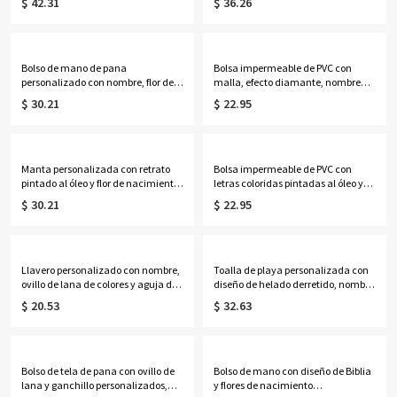
$ 42.31
$ 36.26
mano con cremallera para mujer,
ideal para café o té. Regalo de
regalo de cumpleaños para
cumpleaños o graduación para
ella/mamá/amantes de las vacas
ella, amantes de los libros y
de las Tierras Altas.
mujeres.
Bolso de mano de pana
Bolsa impermeable de PVC con
personalizado con nombre, flor de
malla, efecto diamante, nombre
nacimiento y libros, bolso de gran
personalizado y alfabeto de flores
$ 30.21
$ 22.95
capacidad con cremallera y
de nacimiento, ideal para la playa,
bolsillos laterales, regalo de
vacaciones, cumpleaños o bodas
cumpleaños para amantes de los
(para ella, damas de honor o
libros, profesoras y mujeres.
mujeres).
Manta personalizada con retrato
Bolsa impermeable de PVC con
pintado al óleo y flor de nacimiento
letras coloridas pintadas al óleo y
con nombre, manta de
nombre personalizado, ideal para
$ 30.21
$ 22.95
franela/sherpa para cama o sofá,
la playa o como regalo de
decoración del hogar, regalo de
vacaciones, cumpleaños o boda
cumpleaños para
para mujeres, niñas o damas de
ella/esposa/madre/abuela.
honor.
Llavero personalizado con nombre,
Toalla de playa personalizada con
ovillo de lana de colores y aguja de
diseño de helado derretido, nombre
ganchillo, llavero de punto acrílico,
y número, toalla de piscina de
$ 20.53
$ 32.63
regalo de cumpleaños/Día de la
microfibra de secado rápido,
Madre para
recuerdo de fiesta para vacaciones
mamá/abuela/amantes del tejido.
de verano, regalo para familiares,
amigos y niños.
Bolso de tela de pana con ovillo de
Bolso de mano con diseño de Biblia
lana y ganchillo personalizados,
y flores de nacimiento