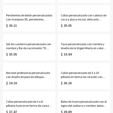
fiesta de vacaciones, regalo para
cuero sintético, monedero de viaje,
mujeres/niñas.
adorno para bolso, regalo de
cumpleaños para mujeres/niñas
Pendientes de botón personalizados
Collar personalizado con cabeza de
con mariposa 3D, pendientes
vaca y placa inicial, delicada
delicados de plata de ley 925,
joyería occidental de inspiración
$ 30.21
$ 35.05
regalos de cumpleaños/Día de la
navajo, regalo de
Madre/Boda para
cumpleaños/aniversario para
ella/esposa/madre/damas de
vaqueras/mujeres.
honor.
Set de cuaderno personalizado con
Taza personalizada con nombre y
nombre y flor de nacimiento "El
diseño de la Virgen María en color
Nuevo Capítulo", cuaderno A5 de
lavanda, taza de cerámica bicolor
$ 35.05
$ 33.84
piel sintética y bolígrafo, regalo de
de 325 ml/444 ml para café o té con
jubilación/cumpleaños para
posavasos, regalo ideal para
jubilados/amantes de la
cumpleaños, bautizos o ocasiones
lectura/mujeres.
religiosas para mujeres católicas.
Neceser profesional personalizado
Collar personalizado de 3 a 10
con diseño de pato de dibujos
pétalos en forma de corazón con
animados, neceser transparente de
piedras de nacimiento y nombres,
$ 24.16
$ 36.26
PVC, ideal para fiestas, vacaciones o
delicada joyería floral familiar,
como regalo de cumpleaños o
regalo de cumpleaños/Día de la
graduación para mujeres y niñas.
Madre para esposa/madre/abuela.
Collar personalizado de 3 a 8
Bolso de mano personalizado con el
pétalos huecos en forma de corazón
signo del zodiaco y nombre, bolso
con piedras de nacimiento y
de lona de gran capacidad, ideal
$ 37.47
$ 39.89