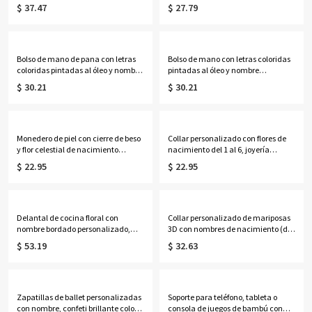
bolsa multicompartimento para
personalizadas para mujer negra,
$ 37.47
$ 27.79
guardar lanas, regalo de
bolso de yute de gran capacidad,
cumpleaños/Día de la Madre para
regalo de
mamá/abuela/amantes del
cumpleaños/bautizo/Navidad para
ganchillo.
mujeres negras cristianas.
Bolso de mano de pana con letras
Bolso de mano con letras coloridas
coloridas pintadas al óleo y nombre
pintadas al óleo y nombre
personalizado, bolso de mano con
personalizado, color neón, bolso de
$ 30.21
$ 30.21
cremallera de gran capacidad,
playa de PVC transparente con asas
regalo de cumpleaños/aniversario
de cuerda, regalo de
para ella/mamá/mejores
cumpleaños/boda para ella/damas
amigas/mujeres.
de honor/mujeres.
Monedero de piel con cierre de beso
Collar personalizado con flores de
y flor celestial de nacimiento
nacimiento del 1 al 6, joyería
personalizada, cartera de viaje
delicada de plata de ley 925 para
$ 22.95
$ 22.95
para mujer, regalo de
mujer, ideal para cumpleaños,
cumpleaños/boda para
aniversarios o el Día de la Madre,
ella/mamá/amigas/damas de
para ella, mamá, abuela o
honor.
cualquier miembro de la familia.
Delantal de cocina floral con
Collar personalizado de mariposas
nombre bordado personalizado,
3D con nombres de nacimiento (del
delantal de lona con bolsillos y
1 al 8), joyería delicada de plata de
$ 53.19
$ 32.63
correa ajustable, regalo ideal para
ley 925 para la familia, regalo de
amantes de la cocina y la
cumpleaños/Día de la Madre para
repostería.
ella/mamá/abuela.
Zapatillas de ballet personalizadas
Soporte para teléfono, tableta o
con nombre, confeti brillante color
consola de juegos de bambú con