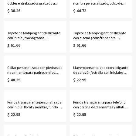
dobles entrelazados grabado a
nombre personalizado, bolso de
medida, joyería delicada de plata
vacaciones de verano, recuerdo
$ 36.26
$ 44.73
de ley 925, regalo de
para despedida de soltera, regalo
cumpleaños/aniversario/Día de la
de cumpleaños/boda para
Madre para ella/esposa/mamá.
ella/mujeres/damas de honor.
Tapete de Mahjong antideslizante
Tapete de Mahjong antideslizante
con inicial/monograma
con diseño geométrico floral
personalizado y diseño de
tropical rosa y verde personalizado,
$ 61.66
$ 61.66
hortensias en acuarela, con bolsa
con bolsa de almacenamiento,
de almacenamiento, accesorios
accesorios para Mahjong, regalo
para Mahjong, regalo para
para amantes/jugadores de
amantes/jugadores de Mahjong.
Mahjong.
Collar personalizado con piedras de
Llavero personalizado con colgante
nacimiento para padres e hijos,
de corazón/estrella con iniciales y
collar con dije deslizante para bebé,
cuentas, accesorio con mosquetón
$ 48.35
$ 22.95
joyería delicada para la familia,
dorado, regalo de
regalo de cumpleaños/Día de la
cumpleaños/boda para
Madre para esposa/madre/abuela.
mujeres/amigas/damas de honor.
Funda transparente personalizada
Funda transparente para teléfono
con inicial floral y nombre, funda de
con corona de diamantes y alfabeto
silicona suave anticolisión para
personalizado con nombre, funda
$ 22.95
$ 22.95
iPhone/Samsung, regalo de
protectora de silicona suave
cumpleaños para mujer.
anticolisión para iPhone/Samsung,
regalo de cumpleaños para
mujeres.