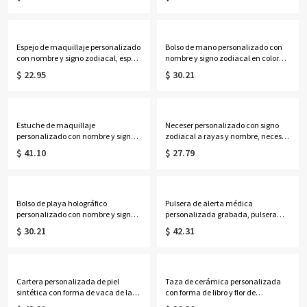
nombres, delicada joyería floral
para el día a día, regalo de
familiar, regalo de cumpleaños/Día
cumpleaños para ella, sus mejores
de la Madre para
amigas, mujeres o amantes de la
esposa/madre/abuela.
astrología.
Espejo de maquillaje personalizado
Bolso de mano personalizado con
con nombre y signo zodiacal, espejo
nombre y signo zodiacal en color
compacto doble con aumento
neón, bolso de playa de PVC
$ 22.95
$ 30.21
1x/2x, regalo de cumpleaños/boda
transparente con asas de cuerda,
para ella/damas de
regalo de cumpleaños/boda para
honor/mujeres/amantes de la
mujeres/damas de honor/amantes
astrología.
de la astrología.
Estuche de maquillaje
Neceser personalizado con signo
personalizado con nombre y signo
zodiacal a rayas y nombre, neceser
zodiacal, espejo con luz LED de tres
de viaje, regalo de
$ 41.10
$ 27.79
colores, joyero de viaje, regalo de
cumpleaños/boda para ella/damas
cumpleaños para
de honor/mujeres/amantes de la
ella/mujeres/amantes de la
astrología.
astrología.
Bolso de playa holográfico
Pulsera de alerta médica
personalizado con nombre y signo
personalizada grabada, pulsera
zodiacal, bolso de mano
ajustable de identificación médica
$ 30.21
$ 42.31
transparente iridiscente de PVC
de contacto de emergencia, regalo
impermeable, recuerdo de fiesta
para
para vacaciones, regalo para
ella/mamá/abuela/mujeres/pacie
mujeres/amantes de la astrología.
ntes.
Cartera personalizada de piel
Taza de cerámica personalizada
sintética con forma de vaca de las
con forma de libro y flor de
Tierras Altas y nombre, bolso de
nacimiento, multicolor, 355 ml,