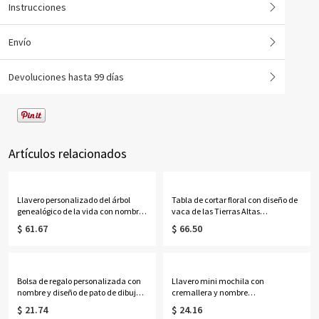
Instrucciones
Envío
Devoluciones hasta 99 días
Artículos relacionados
Llavero personalizado del árbol
Tabla de cortar floral con diseño de
genealógico de la vida con nombres
vaca de las Tierras Altas
de 1 a 13 niños
personalizada con nombre, tabla
$ 61.67
$ 66.50
para servir embutidos de estilo
occidental con ranura para jugo y
orificio para colgar, regalo de
inauguración de casa para
mamá/ella.
Bolsa de regalo personalizada con
Llavero mini mochila con
nombre y diseño de pato de dibujos
cremallera y nombre
animados, con lazo, bolsa de playa
personalizado, estuche
$ 21.74
$ 24.16
transparente de PVC, recuerdo de
organizador de auriculares de