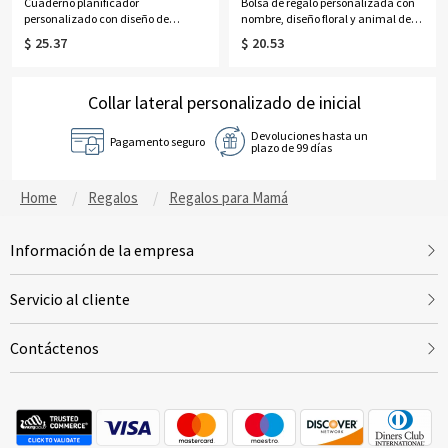
Cuaderno planificador
Bolsa de regalo personalizada con
personalizado con diseño de
nombre, diseño floral y animal de
mariposa y flor de nacimiento,
primavera, con lazo rosa, bolsa
$ 25.37
$ 20.53
tamaño A5/A6, de piel sintética,
transparente de PVC, regalo ideal
regalo de cumpleaños/graduación
para la vuelta al cole, bodas o
para amantes de los
cumpleaños para niñas, damas de
libros/escritores/mujeres.
Collar lateral personalizado de inicial
honor y mujeres.
Devoluciones hasta un
Pagamento seguro
plazo de 99 días
Home
Regalos
Regalos para Mamá
Información de la empresa
Servicio al cliente
Contáctenos