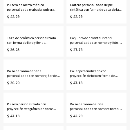
Pulsera de alerta médica
Cartera personalizada de piel
personalizada grabada, pulsera
sintética con forma de vaca de las
ajustable de identificación médica
Tierras Altas y nombre, bolso de
$ 42.29
$ 42.29
de contacto de emergencia, regalo
mano con cremallera para mujer,
para
regalo de cumpleaños para
ella/mamá/abuela/mujeres/pacie
ella/mamá/amantes de las vacas
ntes.
de las Tierras Altas.
Taza de cerámica personalizada
Conjunto de delantal infantil
con forma de libro y flor de
personalizado con nombre y foto,
nacimiento, multicolor, 355 ml,
diseño de personaje de dibujos
$ 36.25
$ 27.78
ideal para café o té. Regalo de
animados en 3D, gorro de chef y
cumpleaños o graduación para
delantal ajustable con bolsillo.
ella, amantes de los libros y
Regalo ideal de cumpleaños o
mujeres.
Navidad para niños y niñas.
Bolso de mano de pana
Collar personalizado con
personalizado con nombre, flor de
proyección de foto en forma de
nacimiento y libros, bolso de gran
corazón y piedra natal, collar
$ 30.20
$ 47.13
capacidad con cremallera y
delicado de plata de ley 925 con
bolsillos laterales, regalo de
imagen, regalo de
cumpleaños para amantes de los
aniversario/cumpleaños para
libros, profesoras y mujeres.
mamá/esposa/mujer.
Pulsera personalizada con
Bolso de mano de lona
proyección fotográfica de doble
personalizado con nombre bordado
inicial, plata de ley 925, delicada
para golf, bolso de mano para mujer
$ 47.13
$ 42.29
pulsera con imagen oculta en el
con ribete en contraste, bolso de
interior, joyería apilable
estilo preppy para club de campo,
conmemorativa, regalo para mujer.
regalo de cumpleaños para