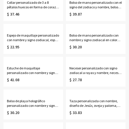
Collar personalizado de 3 a 8
Bolso de mano personalizado con el
pétalos huecos en forma de corazón
signo del zodiaco y nombre, bolso
con piedras de nacimiento y
de lona de gran capacidad, ideal
$ 37.46
$ 39.87
nombres, delicada joyería floral
para el día a día, regalo de
familiar, regalo de cumpleaños/Día
cumpleaños para ella, sus mejores
de la Madre para
amigas, mujeres o amantes de la
esposa/madre/abuela.
astrología.
Espejo de maquillaje personalizado
Bolso de mano personalizado con
con nombre y signo zodiacal, espejo
nombre y signo zodiacal en color
compacto doble con aumento
neón, bolso de playa de PVC
$ 22.95
$ 30.20
1x/2x, regalo de cumpleaños/boda
transparente con asas de cuerda,
para ella/damas de
regalo de cumpleaños/boda para
honor/mujeres/amantes de la
mujeres/damas de honor/amantes
astrología.
de la astrología.
Estuche de maquillaje
Neceser personalizado con signo
personalizado con nombre y signo
zodiacal a rayas y nombre, neceser
zodiacal, espejo con luz LED de tres
de viaje, regalo de
$ 41.08
$ 27.78
colores, joyero de viaje, regalo de
cumpleaños/boda para ella/damas
cumpleaños para
de honor/mujeres/amantes de la
ella/mujeres/amantes de la
astrología.
astrología.
Bolso de playa holográfico
Taza personalizada con nombre,
personalizado con nombre y signo
diseño de Jesús, oveja y paloma,
zodiacal, bolso de mano
taza de cerámica bicolor de 11
$ 30.20
$ 33.83
transparente iridiscente de PVC
oz/15 oz para café o té con
impermeable, recuerdo de fiesta
posavasos, regalo de cumpleaños,
para vacaciones, regalo para
bautismo o religioso para cristianos.
mujeres/amantes de la astrología.