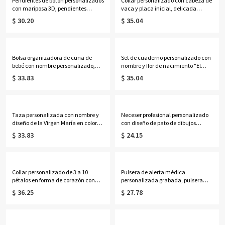
Pendientes de botón personalizados
Collar personalizado con cabeza de
con mariposa 3D, pendientes
vaca y placa inicial, delicada
delicados de plata de ley 925,
joyería occidental de inspiración
$ 30.20
$ 35.04
regalos de cumpleaños/Día de la
navajo, regalo de
Madre/Boda para
cumpleaños/aniversario para
ella/esposa/madre/damas de
vaqueras/mujeres.
honor.
Bolsa organizadora de cuna de
Set de cuaderno personalizado con
bebé con nombre personalizado,
nombre y flor de nacimiento "El
bolsa de almacenamiento colgante
Nuevo Capítulo", cuaderno A5 de
$ 33.83
$ 35.04
de algodón para guardería, bolsillo
piel sintética y bolígrafo, regalo de
para mesita de noche, regalo de
jubilación/cumpleaños para
cumpleaños/baby shower para
jubilados/amantes de la
recién nacidos/padres primerizos.
lectura/mujeres.
Taza personalizada con nombre y
Neceser profesional personalizado
diseño de la Virgen María en color
con diseño de pato de dibujos
lavanda, taza de cerámica bicolor
animados, neceser transparente de
$ 33.83
$ 24.15
de 325 ml/444 ml para café o té con
PVC, ideal para fiestas, vacaciones o
posavasos, regalo ideal para
como regalo de cumpleaños o
cumpleaños, bautizos o ocasiones
graduación para mujeres y niñas.
religiosas para mujeres católicas.
Collar personalizado de 3 a 10
Pulsera de alerta médica
pétalos en forma de corazón con
personalizada grabada, pulsera
piedras de nacimiento y nombres,
ajustable de identificación médica
$ 36.25
$ 27.78
delicada joyería floral familiar,
de contacto de emergencia, regalo
regalo de cumpleaños/Día de la
de cumpleaños/aniversario para
Madre para esposa/madre/abuela.
ella/mujeres/pacientes.