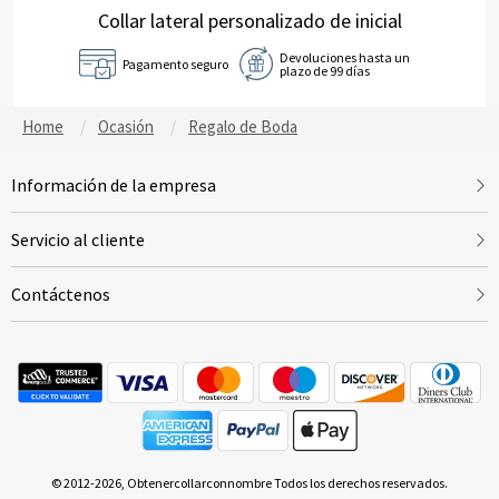
mujeres).
Collar lateral personalizado de inicial
ella/esposa/madre/abuela.
Devoluciones hasta un
Pagamento seguro
plazo de 99 días
Home
Ocasión
Regalo de Boda
Información de la empresa
Servicio al cliente
Contáctenos
© 2012-2026, Obtenercollarconnombre Todos los derechos reservados.