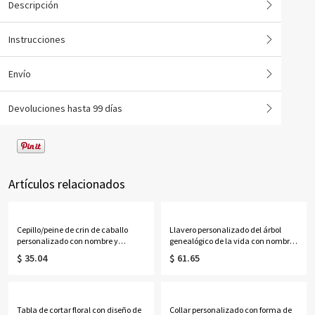
Descripción
Instrucciones
Envío
Devoluciones hasta 99 días
Artículos relacionados
Cepillo/peine de crin de caballo
Llavero personalizado del árbol
personalizado con nombre y
genealógico de la vida con nombres
retrato, kit de aseo para caballos de
de 1 a 13 niños
$ 35.04
$ 61.65
madera, regalo de
cumpleaños/aniversario/Navidad
para propietarios/jinetes de
caballos.
Tabla de cortar floral con diseño de
Collar personalizado con forma de