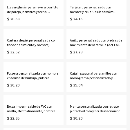
golfistas.
Llavero/Imán para nevera con foto
Tarjetero personalizado con
de pareja, nombres y fecha
nombre y cruz "Jesús salvó mi
personalizados, decoración
vida", cartera para hombre con
$ 20.53
$ 24.15
romántica de acrílico, regalo de
cremallera, regalo de
aniversario/San Valentín para ella/
Navidad/bautizo/cumpleaños para
él/parejas.
él/papá/abuelo/cristianos.
Cartera de piel personalizada con
Anillo personalizado con piedras de
flor de nacimiento y nombre,
nacimiento de la familia (del 1 al 7)
monedero con bloqueo RFID y
en múltiples formas, anillo apilable
$ 32.62
$ 27.79
múltiples ranuras para tarjetas,
en forma de
regalo de cumpleaños/Día de la
lágrima/ovalado/redondo/rectang
Madre para mamá/mujer.
ular, regalo de cumpleaños/Día de
la Madre para mamá/abuela.
Pulsera personalizada con nombre
Caja hexagonal para anillos con
en forma de burbuja, pulsera
monograma personalizado y
minimalista ajustable con letra,
escudo floral, con musgo seco en el
$ 30.20
$ 35.04
regalo de cumpleaños para mujer.
interior, soporte de cristal para 2
anillos, regalo de compromiso/boda
para parejas/recién casados.
Bolsa impermeable de PVC con
Manta personalizada con retrato
malla, efecto diamante, nombre
pintado al óleo y flor de nacimiento
personalizado y alfabeto de flores
con nombre, manta de
$ 22.95
$ 30.20
de nacimiento, ideal para la playa,
franela/sherpa para cama o sofá,
vacaciones, cumpleaños o bodas
decoración del hogar, regalo de
(para ella, damas de honor o
cumpleaños para