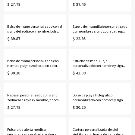
ajustable de identificación médica
con piedras de nacimiento y
$ 27.78
$ 37.46
de contacto de emergencia, regalo
nombres, delicada joyería floral
de cumpleaños/aniversario para
familiar, regalo de cumpleaños/Día
ella/mujeres/pacientes.
de la Madre para
esposa/madre/abuela.
Bolso de mano personalizado con el
Espejo de maquillaje personalizado
signo del zodiaco y nombre, bolso
con nombre y signo zodiacal, espejo
de lona de gran capacidad, ideal
compacto doble con aumento
$ 39.87
$ 22.95
para el día a día, regalo de
1x/2x, regalo de cumpleaños/boda
cumpleaños para ella, sus mejores
para ella/damas de
amigas, mujeres o amantes de la
honor/mujeres/amantes de la
astrología.
astrología.
Bolso de mano personalizado con
Estuche de maquillaje
nombre y signo zodiacal en color
personalizado con nombre y signo
neón, bolso de playa de PVC
zodiacal, espejo con luz LED de tres
$ 30.20
$ 41.08
transparente con asas de cuerda,
colores, joyero de viaje, regalo de
regalo de cumpleaños/boda para
cumpleaños para
mujeres/damas de honor/amantes
ella/mujeres/amantes de la
de la astrología.
astrología.
Neceser personalizado con signo
Bolso de playa holográfico
zodiacal a rayas y nombre, neceser
personalizado con nombre y signo
de viaje, regalo de
zodiacal, bolso de mano
$ 27.78
$ 30.20
cumpleaños/boda para ella/damas
transparente iridiscente de PVC
de honor/mujeres/amantes de la
impermeable, recuerdo de fiesta
astrología.
para vacaciones, regalo para
mujeres/amantes de la astrología.
Pulsera de alerta médica
Cartera personalizada de piel
personalizada grabada, pulsera
sintética con forma de vaca de las