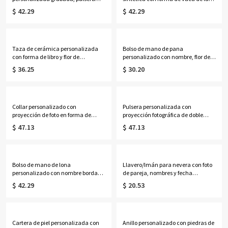
ajustable de identificación médica
Tierras Altas y nombre, bolso de
$ 42.29
$ 42.29
de contacto de emergencia, regalo
mano con cremallera para mujer,
para
regalo de cumpleaños para
ella/mamá/abuela/mujeres/pacie
ella/mamá/amantes de las vacas
ntes.
de las Tierras Altas.
Taza de cerámica personalizada
Bolso de mano de pana
con forma de libro y flor de
personalizado con nombre, flor de
nacimiento, multicolor, 355 ml,
nacimiento y libros, bolso de gran
$ 36.25
$ 30.20
ideal para café o té. Regalo de
capacidad con cremallera y
cumpleaños o graduación para
bolsillos laterales, regalo de
ella, amantes de los libros y
cumpleaños para amantes de los
mujeres.
libros, profesoras y mujeres.
Collar personalizado con
Pulsera personalizada con
proyección de foto en forma de
proyección fotográfica de doble
corazón y piedra natal, collar
inicial, plata de ley 925, delicada
$ 47.13
$ 47.13
delicado de plata de ley 925 con
pulsera con imagen oculta en el
imagen, regalo de
interior, joyería apilable
aniversario/cumpleaños para
conmemorativa, regalo para mujer.
mamá/esposa/mujer.
Bolso de mano de lona
Llavero/Imán para nevera con foto
personalizado con nombre bordado
de pareja, nombres y fecha
para golf, bolso de mano para mujer
personalizados, decoración
$ 42.29
$ 20.53
con ribete en contraste, bolso de
romántica de acrílico, regalo de
estilo preppy para club de campo,
aniversario/San Valentín para ella/
regalo de cumpleaños para
él/parejas.
golfistas.
Cartera de piel personalizada con
Anillo personalizado con piedras de