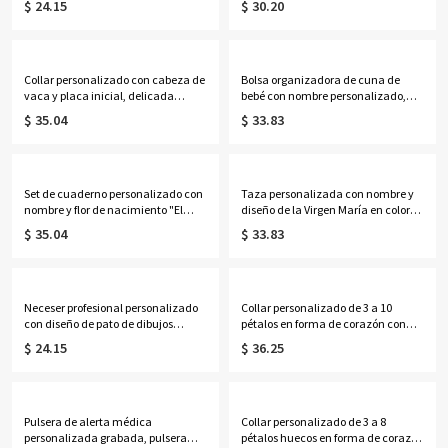
$ 24.15
$ 30.20
organizador de auriculares de
regalos de cumpleaños/Día de la
cuero sintético, monedero de viaje,
Madre/Boda para
adorno para bolso, regalo de
ella/esposa/madre/damas de
cumpleaños para mujeres/niñas
honor.
Collar personalizado con cabeza de
Bolsa organizadora de cuna de
vaca y placa inicial, delicada
bebé con nombre personalizado,
joyería occidental de inspiración
bolsa de almacenamiento colgante
$ 35.04
$ 33.83
navajo, regalo de
de algodón para guardería, bolsillo
cumpleaños/aniversario para
para mesita de noche, regalo de
vaqueras/mujeres.
cumpleaños/baby shower para
recién nacidos/padres primerizos.
Set de cuaderno personalizado con
Taza personalizada con nombre y
nombre y flor de nacimiento "El
diseño de la Virgen María en color
Nuevo Capítulo", cuaderno A5 de
lavanda, taza de cerámica bicolor
$ 35.04
$ 33.83
piel sintética y bolígrafo, regalo de
de 325 ml/444 ml para café o té con
jubilación/cumpleaños para
posavasos, regalo ideal para
jubilados/amantes de la
cumpleaños, bautizos o ocasiones
lectura/mujeres.
religiosas para mujeres católicas.
Neceser profesional personalizado
Collar personalizado de 3 a 10
con diseño de pato de dibujos
pétalos en forma de corazón con
animados, neceser transparente de
piedras de nacimiento y nombres,
$ 24.15
$ 36.25
PVC, ideal para fiestas, vacaciones o
delicada joyería floral familiar,
como regalo de cumpleaños o
regalo de cumpleaños/Día de la
graduación para mujeres y niñas.
Madre para esposa/madre/abuela.
Pulsera de alerta médica
Collar personalizado de 3 a 8
personalizada grabada, pulsera
pétalos huecos en forma de corazón