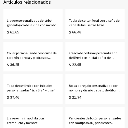
Artículos relacionados
Llavero personalizado del árbol
Tabla de cortar floral con diseño de
genealógico de la vida con nombres
vaca de las Tierras Altas
de 1 a 13 niños
personalizada con nombre, tabla
$ 61.65
$ 66.48
para servir embutidos de estilo
occidental con ranura para jugo y
orificio para colgar, regalo de
inauguración de casa para
mamá/ella.
Collar personalizado con forma de
Frasco de perfume personalizado
corazón de rosa y piedras de
de 59 ml con inicial de flor de
nacimiento, delicada joyería
nacimiento y efecto nácar,
$ 36.25
$ 22.95
femenina, regalo de
recuerdo para despedida de soltera,
cumpleaños/Día de la
regalo de cumpleaños/aniversario
Madre/Aniversario para
para ella/mejores amigas/mujeres.
ella/Mamá/Esposa/Mejor Amiga
Taza de cerámica con iniciales
Bolsa de regalo personalizada con
personalizadas "Sr. y Sra." y diseño
nombre y diseño de pato de dibujos
floral en forma de corazón,
animados, con lazo, bolsa de playa
$ 37.46
$ 21.74
multicolor, 355 ml (12 oz), ideal
transparente de PVC, recuerdo de
para café o té. Regalo de boda o
fiesta de vacaciones, regalo para
aniversario para ella, él o una
mujeres/niñas.
pareja.
Llavero mini mochila con
Pendientes de botón personalizados
cremallera y nombre
con mariposa 3D, pendientes
personalizado, estuche
delicados de plata de ley 925,