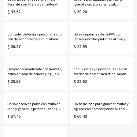
floral de esmalte, colgante floral
lateral y cruz, piedra natal,
minimalista de plata de ley 925
colgante pequeño y delicado de
$ 32.62
$ 30.20
para superponer, regalo de
plata de ley 925, joyería religiosa,
cumpleaños para mamá/mujer.
regalo de cumpleaños para
mamá/mujer.
Contador de lectura personalizado
Bolsa impermeable de PVC con
con diseño floral para mini librería,
letras coloridas pintadas al óleo y
letrero de madera en miniatura
nombre personalizado, ideal para
$ 39.87
$ 22.95
para contar el objetivo de lectura
la playa o como regalo de
anual, regalo para amantes de los
vacaciones, cumpleaños o boda
libros y lectores.
para mujeres, niñas o damas de
honor.
Llavero personalizado con nombre,
Toalla de playa personalizada con
ovillo de lana de colores y aguja de
diseño de helado derretido, nombre
ganchillo, llavero de punto acrílico,
y número, toalla de piscina de
$ 20.53
$ 32.62
regalo de cumpleaños/Día de la
microfibra de secado rápido,
Madre para
recuerdo de fiesta para vacaciones
mamá/abuela/amantes del tejido.
de verano, regalo para familiares,
amigos y niños.
Bolso de tela de pana con ovillo de
Bolsa de lona para guardar ovillos y
lana y ganchillo personalizados,
agujas con nombre personalizado,
bolsa multicompartimento para
bolsillos para agujas y asas,
$ 37.46
$ 60.43
guardar lanas, regalo de
organizador de gran capacidad
cumpleaños/Día de la Madre para
para tejer y hacer ganchillo, regalo
mamá/abuela/amantes del
para amantes de las
ganchillo.
manualidades.