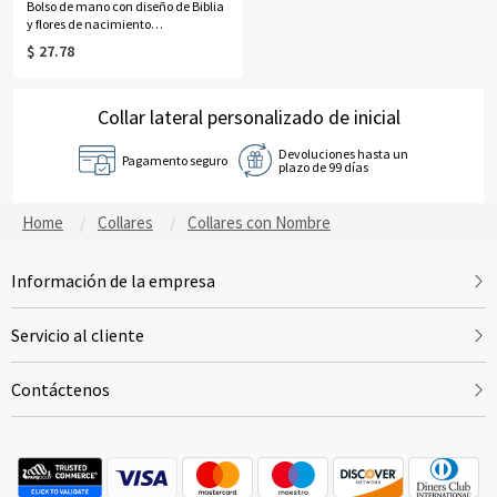
Bolso de mano con diseño de Biblia
y flores de nacimiento
personalizadas para mujer negra,
$ 27.78
bolso de yute de gran capacidad,
regalo de
cumpleaños/bautizo/Navidad para
mujeres negras cristianas.
Collar lateral personalizado de inicial
Devoluciones hasta un
Pagamento seguro
plazo de 99 días
Home
Collares
Collares con Nombre
Información de la empresa
Servicio al cliente
Contáctenos