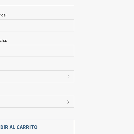
erda:
echa:
DIR AL CARRITO