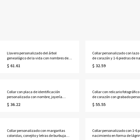
Llavero personalizado del árbol
Collar personalizado con lazo
genealógico de la vida con nombres de 1
de corazón y 1-6 piedras de n
a 13 niños
con nombres, delicada joyería
$ 61.61
$ 32.59
de cristal deslizante, regalo d
cumpleaños/Día de la Madre 
mamá/abuela/ella.
Collar con placa de identificación
Collar con relicario fotográfic
personalizada con nombre, joyería
de corazón con grabado perso
masculina grabada a medida, regalo de
de 3 a 12 piedras de nacimient
$ 36.22
$ 55.55
cumpleaños/Día del Padre/Aniversario
con colgante de foto, regalo d
para él/papá/abuelo/amigos.
cumpleaños/aniversario para
ella/mamá/abuela.
Collar personalizado con margaritas
Collar personalizado con 1-6 p
coloridas, conejito y letras de burbuja
nacimiento en forma de lágrim