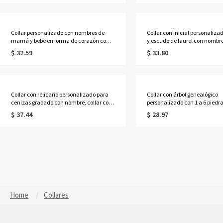
vaqueras/mujeres.
ella/mamá/familia/amigos.
Collar personalizado con nombres de
Collar con inicial personaliza
mamá y bebé en forma de corazón con
y escudo de laurel con nombre
piedras de nacimiento, delicado collar
de lujo para hombre, regalo d
$ 32.59
$ 33.80
para madres, joyería familiar con
cumpleaños/Día del Padre pa
piedras de nacimiento, regalo del Día de
esposo/papá/hombre
la Madre para esposa/mamá.
Collar con relicario personalizado para
Collar con árbol genealógico
cenizas grabado con nombre, collar con
personalizado con 1 a 6 piedr
cápsula transparente para pelo de
nacimiento, joyería de plata d
$ 37.44
$ 28.97
mascota, recuerdo conmemorativo,
con piedras de nacimiento fam
regalo de condolencias por la pérdida de
regalo de cumpleaños/Día de
una mascota para dueños de mascotas.
para esposa/madre/abuela.
Home
Collares