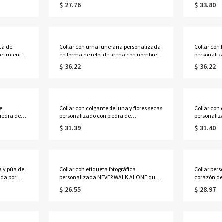
on piedras
diseño de cuadrícula de carreras,
calado con 
$ 27.76
$ 33.80
alo de
colgante de bandera de carreras en
islámica co
para
blanco y negro de estilo Y2K, regalo para
para muje
aficionados al automovilismo/chicas de
las carreras.
ta de
Collar con urna funeraria personalizada
Collar con
acimiento,
en forma de reloj de arena con nombre y
personaliz
ley 925,
fecha, colgante para cenizas, joyería
piedra nat
$ 36.22
$ 36.22
ar como
conmemorativa, regalo de condolencia
graduación
os para
por la pérdida de un ser querido o
(bachiller
mascota.
graduados
e
Collar con colgante de luna y flores secas
Collar con
iedra de
personalizado con piedra de
personaliz
te de
nacimiento, collar de media luna de
y piedra d
$ 31.39
$ 31.40
Lincoln,
nácar, joyería delicada, regalo de
para la ce
ario para
aniversario/cumpleaños para ella.
2026, rega
chicas/gra
a y púa de
Collar con etiqueta fotográfica
Collar per
ada por
personalizada NEVER WALK ALONE que
corazón de
io musical,
se activa con el calor y tiene texto
piedras de
$ 26.55
$ 28.97
tes de la
grabado, colgante conmemorativo,
nombres, j
regalo de condolencia para
esterlina 9
él/ella/amantes de las mascotas.
cumpleaño
mamá/fami