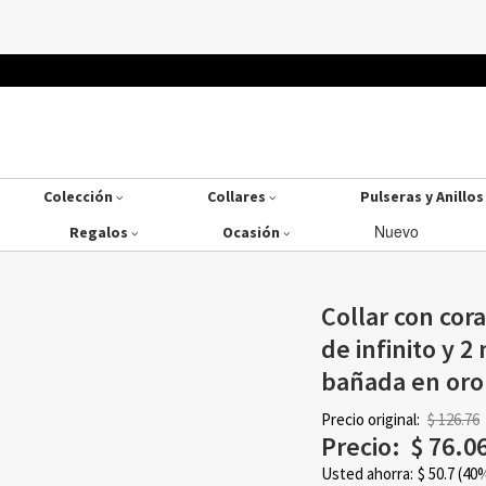
Colección
Collares
Pulseras y Anillo
Nuevo
Regalos
Ocasión
Collar con cor
de infinito y 
bañada en oro
Precio original:
$ 126.76
Precio:
$
76.0
Usted ahorra:
$
50.7
(40