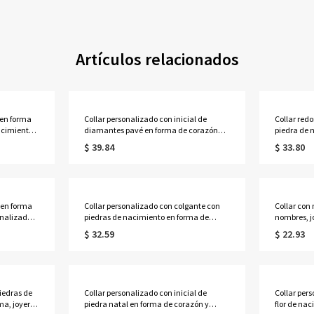
Artículos relacionados
 en forma
Collar personalizado con inicial de
Collar red
acimiento
diamantes pavé en forma de corazón
piedra de 
 familiar
con rayos de sol, delicado colgante de
graduación
$ 39.84
$ 33.80
e
corazón festoneado radiante con una
la universi
para
sola letra, regalo de cumpleaños para
para grad
mamá/novias/ella.
o en forma
Collar personalizado con colgante con
Collar con
nalizado y
piedras de nacimiento en forma de
nombres, j
o, joyería
corazón infinito y nombres, delicado
ley 925, r
$ 32.59
$ 22.93
e
colgante conmemorativo de plata de ley
Valentín/a
925, regalo de cumpleaños para
ella/parej
novias/parejas/ella.
iedras de
Collar personalizado con inicial de
Collar per
a, joyería
piedra natal en forma de corazón y
flor de na