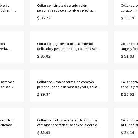
bre de
Collar con birrete de graduación
Collar per
lo bohemio,
personalizado con nombre y piedra
corazón, h
ey 925 para
natal en forma de corazón, recuerdo de
nombre, c
$ 36.22
$ 30.19
graduación de la promoción de 2026
mascotas, 
(bachillerato/universidad), regalo para
para recor
cas de las
graduados.
celebrar s
dueños de 
perros.
 con
Collar con dije de flor de nacimiento
Collar con
yería
delicado y personalizado, collar de sello
ángel y fo
regalo de
floral con piedra de nacimiento, joyería
nacimiento
$ 35.02
$ 51.93
para
vintage, regalo de
conmemora
cumpleaños/aniversario para
cumpleaño
mujeres/niñas.
esposa/ma
y ramo de
Collar con urna en forma de corazón
Collar per
 collar
personalizada con nombre y foto, collar
caballo y r
yería
con colgante de relicario para cenizas de
de corazón
$ 39.84
$ 20.52
perros y gatos, joyería conmemorativa
caballo de 
 para la
para mascotas, regalo de
amantes, pr
aniversario/pérdida de mascota para
caballos.
dueños de mascotas.
zado de la
Collar con bota y sombrero de vaquera
Collar per
delicada
esmaltado personalizado con piedra de
al 10 con p
nacimiento, joyería delicada de plata de
delicada de
$ 35.01
$ 24.14
 para
ley 925, regalo de
familia, r