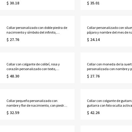
con nombre, delicada joyería de
delicada de plata de ley 925 c
$ 30.18
$ 35.01
amistad, regalo de
de nacimiento familiares, reg
cumpleaños/aniversario/Pascua para
cumpleaños/Día de la Madre 
ella/mejores amigas/niñas.
esposa/madre/abuela.
Collar personalizado con doble piedra de
Collar personalizado con silue
nacimiento y símbolo del infinito,
pájaro y nombre del mes de n
colgante delicado de plata de ley 925,
elegante colgante de plata de 
$ 27.76
$ 24.14
joya conmemorativa con significado,
joya sentimental para guard
regalo para mamá/abuela/ella.
recuerdo, regalo de cumpleañ
mamá/ella.
Collar con colgante de colibrí, rosa y
Collar con moneda de la suert
corazón personalizado con texto,
personalizada con nombre y p
colgante de cristal azul, joyería
nacimiento, collar con colgan
$ 48.30
$ 27.76
conmemorativa, regalo de condolencia
moneda vintage inspirado en 
por la pérdida de un ser querido o
regalo de cumpleaños/anivers
mascota.
hombres/mujeres.
Collar pequeño personalizado con
Collar con colgante de guitarr
nombre y flor de nacimiento, con piedra
guitarra con foto oculta activ
de nacimiento, joyería de plata de ley
calor y texto grabado, accesor
$ 32.59
$ 42.26
925 para mujer, regalo de
regalo para guitarristas/aman
cumpleaños/Día de la
música.
Madre/Aniversario para
ella/mamá/mujer