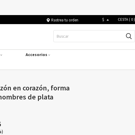
$
CESTA (
0
)
Rastrea tu orden
s
Accesorios
azón en corazón, forma
2 nombres de plata
6
%)