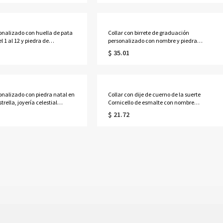
a ella/mamá/abuela.
cumpleaños/aniversario para
vaqueros/vaqueras.
sonalizado con huella de pata
Collar con birrete de graduación
 1 al 12 y piedra de
personalizado con nombre y piedra
 con nombre, exquisita
natal en forma de corazón, recuerdo de
$ 35.01
nmemorativa de plata de ley
graduación de la promoción de 2026
o de aniversario/cumpleaños
(bachillerato/universidad), regalo para
os de mascotas.
graduados.
sonalizado con piedra natal en
Collar con dije de cuerno de la suerte
trella, joyería celestial
Cornicello de esmalte con nombre
regalo de cumpleaños/Día de
personalizado de lado, collar con
$ 21.72
niversario para
nombre de chile, regalo de cumpleaños
/novia/mujer
para familiares/amigos italianos.