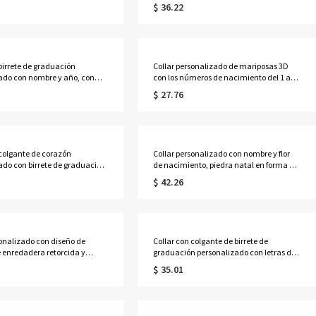
caligrafía floral, joyería
nacimiento, delicada joya
$ 36.22
n significado, regalo de Eid
conmemorativa, regalo de
res musulmanas.
cumpleaños/Día de la
Madre/Aniversario para
ella/mamá/familia/pareja.
 birrete de graduación
Collar personalizado de mariposas 3D
ado con nombre y año, con
con los números de nacimiento del 1 al
al talla marquesa, joyería de
10, joyería delicada de plata de ley 925
$ 27.76
 de la promoción de 2026
para la familia, regalo de
ato/universidad), regalo para
cumpleaños/Día de la Madre para
.
ella/mamá/abuela/mujer.
 colgante de corazón
Collar personalizado con nombre y flor
ado con birrete de graduación
de nacimiento, piedra natal en forma de
e nacimiento, delicada joya
lágrima, joyería delicada para mujer,
$ 42.26
remonia de la promoción de
regalo de cumpleaños/aniversario para
lo de recuerdo para
familiares/madre/novia.
duadas de último curso.
sonalizado con diseño de
Collar con colgante de birrete de
 enredadera retorcida y
graduación personalizado con letras de
 nacimiento familiares con
burbujas de esmalte multicolor en 3D,
$ 35.01
oyería romántica de plata
joyería de graduación de plata de ley
25, regalo de
925, regalo para graduados/compañeros
s/aniversario para
de clase.
lia/ella.