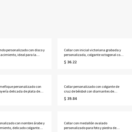
ondo personalizado con disco y
Collar con inicial victoriana grabada y
nacimiento, ideal para la
personalizada, colgante octogonal con
 de la escuela secundaria o
letra ornamentada y grabado en la parte
$ 36.22
dad en 2026. Regalo perfecto
posterior, regalo de
uados.
cumpleaños/graduación para
él/ella/amigos.
 meñique personalizado con
Collar personalizado con colgante de
oyería delicada de plata de
cruz de béisbol con diamantes de
egalo de cumpleaños/San
imitación, cuentas y diseño de goteo,
$ 39.84
niversario para
con nombre y número. Joyería
a/mejor amiga.
deportiva, regalo ideal para el día del
partido o cumpleaños para amantes y
jugadores de béisbol.
sonalizado con nombre árabe y
Collar con medallón ovalado
cimiento, delicado colgante
personalizado para foto y piedra de