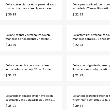
Collar con inicial de fútbol personalizado
Collar personalizado con nom
con nombre, delicado colgante de fútbol,
vaca de las Tierras Altas esti
joyería deportiva, regalo de
joyería delicada de plata de l
$ 30.18
$ 22.93
cumpleaños/día de partido para
mujer, regalo de
aficionados al fútbol/amantes del
cumpleaños/aniversario para
fútbol/hombre
ella/mamá/amantes de las va
Tierras Altas.
Collar elegante y personalizado con
Collar familiar personalizado
mariposa de nacimiento y nombre,
mariposa para los 1-8 años, jo
delicada joyería de plata esterlina 925,
delicada de plata de ley 925, 
$ 33.80
$ 22.93
regalo de cumpleaños/Día de la Madre
cumpleaños/Día de la Madre 
para mamá/abuela/ella.
mamá/abuela/ella.
Collar con nombre personalizado en
Collar con colgante de jarrón 
forma de letra burbuja 3D con flor de
flores personalizado, divertido
nacimiento, joyería delicada para mujer
floral para hacer tú mismo, jo
$ 31.39
$ 21.72
de plata de ley 925, regalo de
minimalista, regalo de
cumpleaños/aniversario para
boda/cumpleaños/aniversario
ella/mamá/niñas.
novia/ella.
Collar personalizado estilo navajo con
Collar con colgante personali
cabeza de vaca y placa inicial, delicada
Virgen María con cruz y lazo, 
joyería del oeste, regalo de
joyería cristiana, regalo de
$ 35.01
$ 39.84
cumpleaños/aniversario para
cumpleaños/bautizo/Navidad