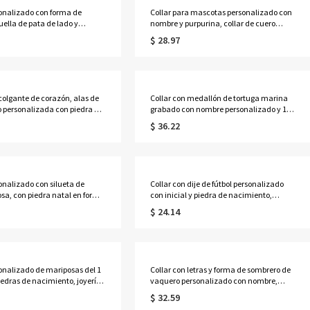
sonalizado con forma de
Collar para mascotas personalizado con
uella de pata de lado y
nombre y purpurina, collar de cuero
ollar conmemorativo para
ajustable para perros con dijes y letra de
$ 28.97
joyería minimalista, regalo
circonita cúbica, regalo de cumpleaños
dar a tu mascota o para
para dueños de perros
u cumpleaños, ideal para
pequeños/medianos.
mascotas o amantes de los
 colgante de corazón, alas de
Collar con medallón de tortuga marina
to personalizada con piedra de
grabado con nombre personalizado y 1 o
, delicada joyería
2 fotos, joyería delicada, regalo de
$ 36.22
tiva, regalo de
cumpleaños, aniversario o Navidad para
s/Día de la Madre para
mujeres, niños y familiares.
má/abuela/mujer.
sonalizado con silueta de
Collar con dije de fútbol personalizado
osa, con piedra natal en forma
con inicial y piedra de nacimiento,
, elegante colgante de
joyería deportiva delicada, regalo de
$ 24.14
plata de ley 925, regalo para
cumpleaños/día de partido para
opietarios y jinetes de
jugadores/entrenadores/equipos de
fútbol.
sonalizado de mariposas del 1
Collar con letras y forma de sombrero de
iedras de nacimiento, joyería
vaquero personalizado con nombre,
 plata de ley 925 para la
joyería delicada de estilo western en
$ 32.59
egalo de cumpleaños/Día de la
plata de ley 925, regalo de