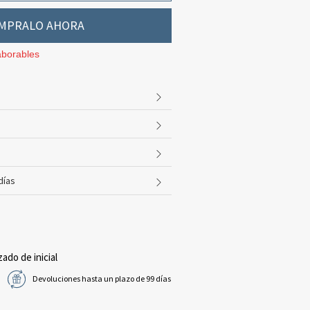
MPRALO AHORA
aborables
días
zado de inicial
Devoluciones hasta un plazo de 99 días