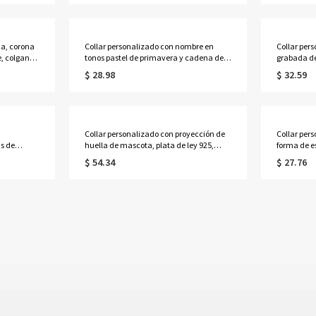
cumpleaños/aniversario para
Madre par
mujeres/familiares/amigos.
da, corona
Collar personalizado con nombre en
Collar per
, colgante
tonos pastel de primavera y cadena de
grabada del
e
margaritas, joyería floral delicada y
nacimiento
$ 28.98
$ 32.59
ra
colorida, recuerdo para fiestas de
joyería co
primavera, regalo de cumpleaños para
925, regal
niñas/mejores amigas/mujeres.
para dueñ
Collar personalizado con proyección de
Collar per
as de
huella de mascota, plata de ley 925,
forma de es
e ley 925
delicada imagen de gato/perro en el
delicada, 
$ 54.34
$ 27.76
iliares,
interior, joyería conmemorativa, regalo
la Madre/A
 la Madre
para dueños/amantes de
ella/mamá
mascotas/para ella