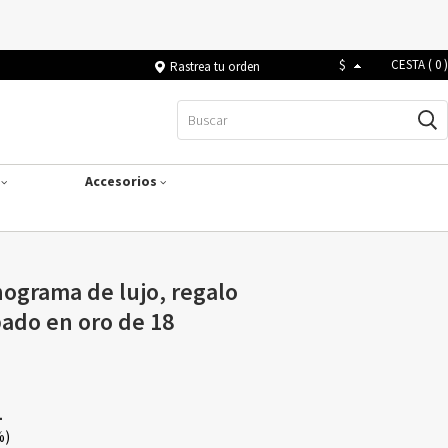
$
CESTA (
0
)
Rastrea tu orden
s
Accesorios
ograma de lujo, regalo
pado en oro de 18
1
%)