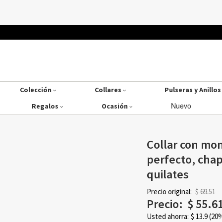
Colección
Collares
Pulseras y Anillo
Nuevo
Regalos
Ocasión
Collar con mon
perfecto, cha
quilates
Precio original:
$ 69.51
Precio:
$
55.6
Usted ahorra:
$
13.9
(20