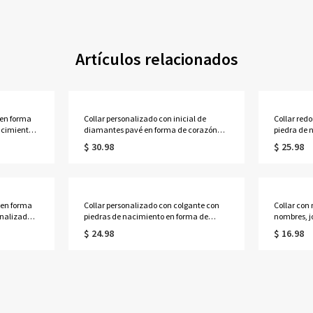
Artículos relacionados
 en forma
Collar personalizado con inicial de
Collar red
acimiento
diamantes pavé en forma de corazón
piedra de 
 familiar
con rayos de sol, delicado colgante de
graduación
$ 30.98
$ 25.98
e
corazón festoneado radiante con una
la universi
para
sola letra, regalo de cumpleaños para
para grad
mamá/novias/ella.
o en forma
Collar personalizado con colgante con
Collar con
nalizado y
piedras de nacimiento en forma de
nombres, j
o, joyería
corazón infinito y nombres, delicado
ley 925, r
$ 24.98
$ 16.98
e
colgante conmemorativo de plata de ley
Valentín/a
925, regalo de cumpleaños para
ella/parej
novias/parejas/ella.