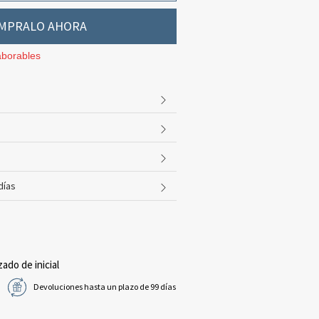
MPRALO AHORA
aborables
días
zado de inicial
Devoluciones hasta un plazo de 99 días