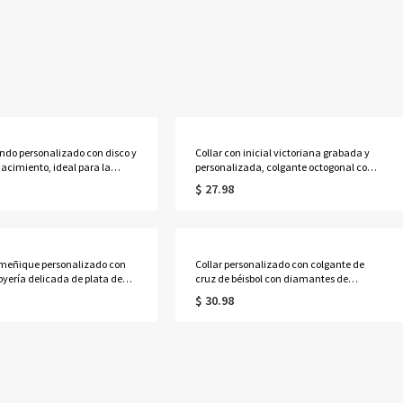
ondo personalizado con disco y
Collar con inicial victoriana grabada y
nacimiento, ideal para la
personalizada, colgante octogonal con
 de la escuela secundaria o
letra ornamentada y grabado en la parte
$ 27.98
dad en 2026. Regalo perfecto
posterior, regalo de
uados.
cumpleaños/graduación para
él/ella/amigos.
 meñique personalizado con
Collar personalizado con colgante de
oyería delicada de plata de
cruz de béisbol con diamantes de
egalo de cumpleaños/San
imitación, cuentas y diseño de goteo,
$ 30.98
niversario para
con nombre y número. Joyería
a/mejor amiga.
deportiva, regalo ideal para el día del
partido o cumpleaños para amantes y
jugadores de béisbol.