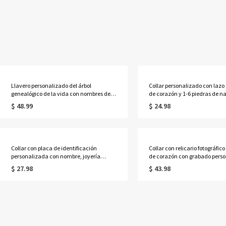
Llavero personalizado del árbol
Collar personalizado con lazo
genealógico de la vida con nombres de 1
de corazón y 1-6 piedras de n
a 13 niños
con nombres, delicada joyería
$ 48.99
$ 24.98
de cristal deslizante, regalo d
cumpleaños/Día de la Madre 
mamá/abuela/ella.
Collar con placa de identificación
Collar con relicario fotográfic
personalizada con nombre, joyería
de corazón con grabado perso
masculina grabada a medida, regalo de
de 3 a 12 piedras de nacimient
$ 27.98
$ 43.98
cumpleaños/Día del Padre/Aniversario
con colgante de foto, regalo d
para él/papá/abuelo/amigos.
cumpleaños/aniversario para
ella/mamá/abuela.