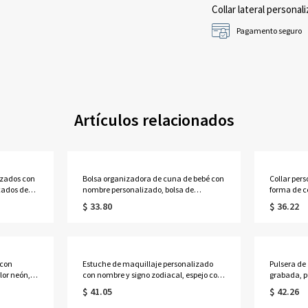
Collar lateral personali
Pagamento seguro
Artículos relacionados
izados con
Bolsa organizadora de cuna de bebé con
Collar pers
cados de
nombre personalizado, bolsa de
forma de c
almacenamiento colgante de algodón
nacimiento
$ 33.80
$ 36.22
/Boda para
para guardería, bolsillo para mesita de
floral fam
honor.
noche, regalo de cumpleaños/baby
de la Madr
shower para recién nacidos/padres
primerizos.
 con
Estuche de maquillaje personalizado
Pulsera de
lor neón,
con nombre y signo zodiacal, espejo con
grabada, p
rente con
luz LED de tres colores, joyero de viaje,
identifica
$ 41.05
$ 42.26
regalo de cumpleaños para
emergencia
res/damas
ella/mujeres/amantes de la astrología.
ella/mamá