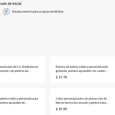
zado de inicial
Devoluciones hasta un plazo de 99 días
onalizado de 3 a 10 pétalos en
Pulsera de alerta médica personalizada
orazón con piedras de
grabada, pulsera ajustable con cadena
 y nombres, delicada joyería
de cuentas para identificación médica
$ 27.76
iliar, regalo de cumpleaños/Día
de emergencia, regalo para
e para esposa/madre/abuela.
ella/mamá/abuela/mujeres/pacientes.
 alerta médica personalizada
Collar personalizado con proyección de
ulsera ajustable de
foto en forma de corazón y piedra natal,
ción médica de contacto de
collar delicado de plata de ley 925 con
$ 47.09
, regalo para
imagen, regalo de
/abuela/mujeres/pacientes.
aniversario/cumpleaños para