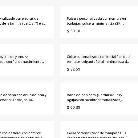
mamá/esposa/mujer.
sonalizado con piedras de
Pulsera personalizada con nombre en
de la familia (del 1 al 7) en
burbujas, pulsera minimalista Y2K
ormas, anillo apilable en
ajustable con letras abultadas, joyería
$ 30.18
apilable, regalo de cumpleaños/Día de la
valado/redondo/rectangular,
Madre para mamá/damas de
cumpleaños/Día de la Madre
honor/mujeres.
/abuela.
 joyería de gamuza
Collar personalizado con inicial floral de
ada con flor de nacimiento y
esmalte, colgante floral minimalista de
olsa de almacenamiento
plata de ley 925 para superponer, regalo
$ 32.59
ra pendientes, anillos y
de cumpleaños para mamá/mujer.
on lazo, recuerdo para
de soltera, regalo para damas
ujeres.
la de pana con ovillo de lana y
Bolsa de lona para guardar ovillos y
personalizados, bolsa
agujas con nombre personalizado,
artimento para guardar
bolsillos para agujas y asas, organizador
$ 60.39
alo de cumpleaños/Día de la
de gran capacidad para tejer y hacer
a mamá/abuela/amantes del
ganchillo, regalo para amantes de las
manualidades.
e cocina floral con nombre
Collar personalizado de mariposas 3D
rsonalizado, delantal de lona
con nombres de nacimiento (del 1 al 8),