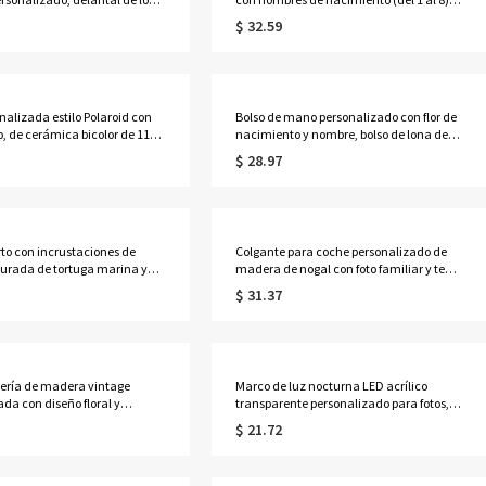
os y correa ajustable, regalo
joyería delicada de plata de ley 925 para
$ 32.59
 amantes de la cocina y la
la familia, regalo de cumpleaños/Día de
la Madre para ella/mamá/abuela.
nalizada estilo Polaroid con
Bolso de mano personalizado con flor de
to, de cerámica bicolor de 11
nacimiento y nombre, bolso de lona de
ideal como regalo de
gran capacidad, regalo de
$ 28.97
, aniversario o
cumpleaños/Día de la Madre/Boda para
ivo para familiares y
ella/mamá/damas de honor/mujeres.
rto con incrustaciones de
Colgante para coche personalizado de
turada de tortuga marina y
madera de nogal con foto familiar y texto
 mar, delicado anillo ajustable
grabado, adorno vintage para colgar en
$ 31.37
ca marina, joyería de la
el espejo retrovisor, regalo de aniversario
 el verano, regalo de
para conductores, parejas o familias.
s para ella/amantes del
yería de madera vintage
Marco de luz nocturna LED acrílico
ada con diseño floral y
transparente personalizado para fotos,
tuche grande de 4 niveles
lámpara de fotos familiares HD con base
$ 21.72
r anillos y collares, regalo de
de madera, decoración del hogar,
s para damas de
aniversario/baby shower para
re/ella.
familiares/amantes.