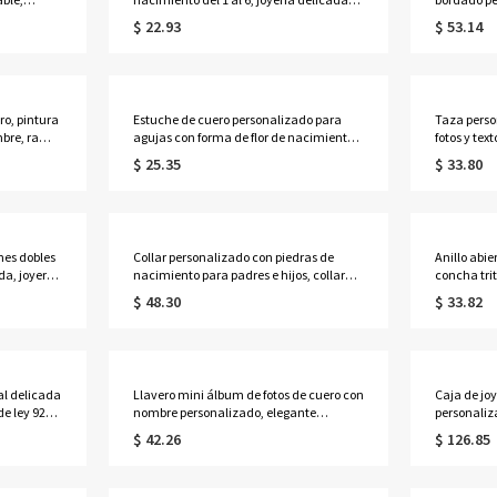
sillos y
de plata de ley 925 para mujer, ideal
con bolsill
$ 22.93
$ 53.14
y cocinar.
para cumpleaños, aniversarios o el Día
ideal para
s,
de la Madre, para ella, mamá, abuela o
repostería.
cualquier miembro de la familia.
o, pintura
Estuche de cuero personalizado para
Taza perso
mbre, ramo
agujas con forma de flor de nacimiento y
fotos y tex
o de dibujo
nombre, estuche vintage con cremallera
oz/15 oz, 
$ 25.35
$ 33.80
orporado,
para agujas de coser y ganchillo,
cumpleaños
organizador de viaje para
conmemorat
manualidades, regalo para tejedores.
amigos.
nes dobles
Collar personalizado con piedras de
Anillo abie
a, joyería
nacimiento para padres e hijos, collar
concha tri
regalo de
con dije deslizante para bebé, joyería
estrella de
$ 48.30
$ 33.82
e la
delicada para la familia, regalo de
con temáti
á.
cumpleaños/Día de la Madre para
suerte para
esposa/madre/abuela.
cumpleaño
océano.
al delicada
Llavero mini álbum de fotos de cuero con
Caja de jo
de ley 925,
nombre personalizado, elegante
personaliz
ial para el
portafotos de bebé con múltiples
nombre, es
$ 42.26
$ 126.85
os para
páginas, llavero delgado y portátil,
para guarda
regalo para el Día de la Madre.
cumpleaño
honor/mad