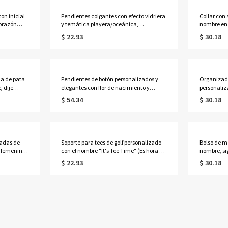
on inicial
Pendientes colgantes con efecto vidriera
Collar con
corazón
y temática playera/oceánica,
nombre en 
e se puede
pendientes acrílicos de
925, delica
$ 22.93
$ 30.18
lo de
tortuga/concha/sirena/estrella de mar,
joyería fam
regalos de cumpleaños/aniversario para
aniversari
mujer.
mamá/muj
la de pata
Pendientes de botón personalizados y
Organizado
 dije
elegantes con flor de nacimiento y
personaliz
de ley 925,
piedra de nacimiento, pendientes
nacimiento
$ 54.34
$ 30.18
alo para
florales delicados y ligeros de plata de ley
de cumplea
925, regalo de cumpleaños para
ella/mamá
mamá/niñas/mujeres.
ganchillo.
zadas de
Soporte para tees de golf personalizado
Bolso de m
a femenina,
con el nombre "It's Tee Time" (Es hora de
nombre, sig
a
jugar al golf) con 5 tees, etiqueta para
nacimiento
$ 22.93
$ 30.18
bolsa de golf de cuero sintético,
capacidad 
migas.
accesorios de golf, regalo para amantes,
cumpleaño
jugadores y entrenadores de golf.
ella/mam