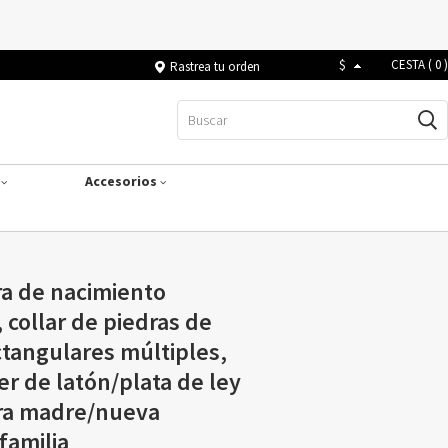
$
CESTA (
0
)
Rastrea tu orden
s
Accesorios
ra de nacimiento
 collar de piedras de
tangulares múltiples,
er de latón/plata de ley
ara madre/nueva
amilia