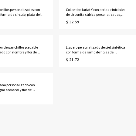
 anillos personalizados con
Collar tipo lariat Y con perlas e iniciales
forma de círculo, plata de ley
de circonita cúbica personalizadas,
dos aros apilables de 1 a 6,
joyería apilable de letras pavé delicadas
$ 32.59
iliar, regalo de
de plata de ley 925, regalo para
o/Día de la Madre para
mamá/damas de honor/ella
er.
r de ganchillos plegable
Llavero personalizado de piel sintética
ado con nombre y flor de
con forma de ramo de hojas de
, accesorios de punto, regalo
campanilla, hecho a mano, con nombre
$ 21.72
ños/Día de la Madre para
y flor de nacimiento, accesorio para
/abuela/amantes del
bolso, regalo de cumpleaños para
mujeres/niñas.
ano personalizado con
no zodiacal y flor de
, bolso de lona de gran
con asas de cuero, regalo de
s/Día de la Madre para
á/mujer