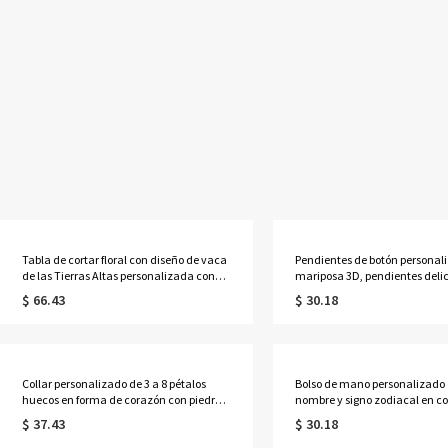
Tabla de cortar floral con diseño de vaca
Pendientes de botón personal
de las Tierras Altas personalizada con
mariposa 3D, pendientes deli
nombre, tabla para servir embutidos de
plata de ley 925, regalos de
$ 66.43
$ 30.18
estilo occidental con ranura para jugo y
cumpleaños/Día de la Madre
orificio para colgar, regalo de
ella/esposa/madre/damas de 
inauguración de casa para mamá/ella.
Collar personalizado de 3 a 8 pétalos
Bolso de mano personalizado
huecos en forma de corazón con piedras
nombre y signo zodiacal en co
de nacimiento y nombres, delicada
bolso de playa de PVC transpa
$ 37.43
$ 30.18
joyería floral familiar, regalo de
asas de cuerda, regalo de
cumpleaños/Día de la Madre para
cumpleaños/boda para muje