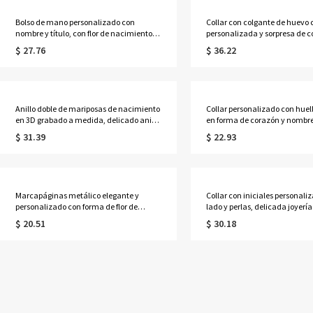
Bolso de mano personalizado con
Collar con colgante de huevo c
nombre y título, con flor de nacimiento,
personalizada y sorpresa de 
bolso de yute de gran capacidad,
rojo, collar con corazón 3D qu
$ 27.76
$ 36.22
recuerdo para despedida de soltera,
abrir y etiqueta con letra, rega
regalo de cumpleaños/boda para
cumpleaños/aniversario para
ella/mujeres/damas de honor.
ella/pareja.
Anillo doble de mariposas de nacimiento
Collar personalizado con huel
en 3D grabado a medida, delicado anillo
en forma de corazón y nombre,
abierto ajustable, regalo de
calado de perro/gato de plata 
$ 31.39
$ 22.93
cumpleaños/Día de la
recuerdo conmemorativo, reg
Madre/Aniversario para
dueño/a de mascota.
ella/Mamá/Pareja/Mejor amiga
Marcapáginas metálico elegante y
Collar con iniciales personali
personalizado con forma de flor de
lado y perlas, delicada joyerí
nacimiento y nombre, marcador de
regalo de aniversario/Día de l
$ 20.51
$ 30.18
lectura delgado con recorte floral hueco,
Madre/Cumpleaños para
regalo de cumpleaños para amantes de
ella/esposa/mamá/mejores a
los libros/lectores/para ella.