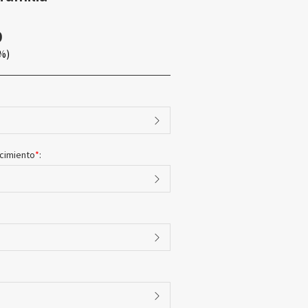
9
%)
cimiento
*
: