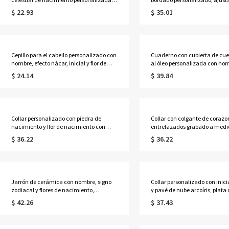
cartera de viaje para mujer, regalo de
impermeable, con múltiples bol
$ 22.93
$ 35.01
cumpleaños/boda para
resistente, ideal para hornear 
ella/mamá/amigas/damas de honor.
Regalo perfecto para panadero
cocineros y chefs.
Cepillo para el cabello personalizado con
Cuaderno con cubierta de cuer
nombre, efecto nácar, inicial y flor de
al óleo personalizada con no
nacimiento, cepillo acolchado
de flores de nacimiento, diari
$ 24.14
$ 39.84
desenredante para mujer, regalo de
y pintura con portalápices inc
cumpleaños/boda para
regalo para pintores/mujeres.
ella/mamá/damas de honor.
Collar personalizado con piedra de
Collar con colgante de corazo
nacimiento y flor de nacimiento con
entrelazados grabado a medid
nombre en horizontal, joyería delicada
delicada de plata de ley 925, 
$ 36.22
$ 36.22
de plata de ley 925, regalo de
cumpleaños/aniversario/Día d
cumpleaños/Día de la Madre para
Madre para ella/esposa/mam
ella/mamá/abuela.
Jarrón de cerámica con nombre, signo
Collar personalizado con inici
zodiacal y flores de nacimiento,
y pavé de nube arcoíris, plata 
personalizado, con lazo, ideal para
circonita cúbica, joyería celest
$ 42.26
$ 37.43
decoración del hogar o como regalo de
día a día, regalo de cumpleañ
cumpleaños o del Día de la Madre para
niñas/adolescentes/mujeres.
ella, mamá, abuela o cualquier mujer.