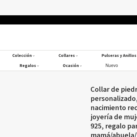
Colección
Collares
Pulseras y Anillo
Nuevo
Regalos
Ocasión
Collar de pied
personalizado,
nacimiento rec
joyería de muj
925, regalo p
mamá/abuela/f