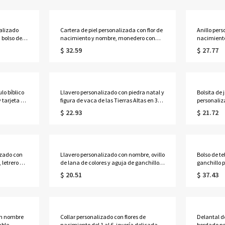
ogía.
alizado
Cartera de piel personalizada con flor de
Anillo per
 bolso de
nacimiento y nombre, monedero con
nacimiento 
n
bloqueo RFID y múltiples ranuras para
múltiples f
$ 32.59
$ 27.77
py para
tarjetas, regalo de cumpleaños/Día de la
forma de
mpleaños
Madre para mamá/mujer.
lágrima/o
regalo de 
para mamá
lo bíblico
Llavero personalizado con piedra natal y
Bolsita de
 tarjeta de
figura de vaca de las Tierras Altas en 3D
personaliz
enamiento
con etiqueta grabada, llavero de resina
nombre, b
$ 22.93
$ 21.72
a gafas de
con figura de vaca escocesa, adorno
portátil pa
jeres.
para mochila o bolso, regalo de
collares c
cumpleaños para mujer.
despedida 
de honor/m
izado con
Llavero personalizado con nombre, ovillo
Bolso de te
, letrero de
de lana de colores y aguja de ganchillo,
ganchillo 
tar el
llavero de punto acrílico, regalo de
multicomp
$ 20.51
$ 37.43
alo para
cumpleaños/Día de la Madre para
lanas, reg
s.
mamá/abuela/amantes del tejido.
Madre par
ganchillo.
on nombre
Collar personalizado con flores de
Delantal d
ble,
nacimiento del 1 al 6, joyería delicada
bordado pe