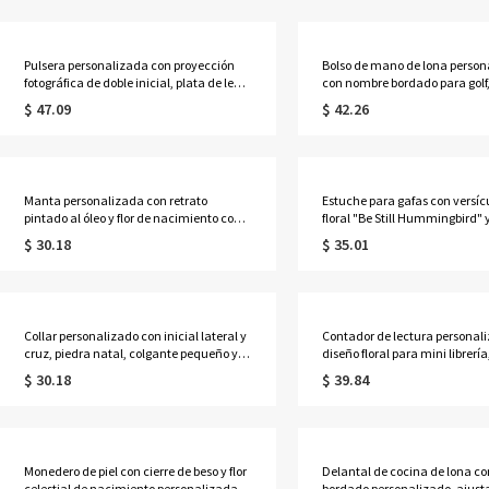
esposa/madre/abuela.
de honor/amantes de la astrol
Pulsera personalizada con proyección
Bolso de mano de lona person
fotográfica de doble inicial, plata de ley
con nombre bordado para golf,
925, delicada pulsera con imagen oculta
mano para mujer con ribete e
$ 47.09
$ 42.26
en el interior, joyería apilable
contraste, bolso de estilo prep
conmemorativa, regalo para mujer.
club de campo, regalo de cu
para golfistas.
Manta personalizada con retrato
Estuche para gafas con versícu
pintado al óleo y flor de nacimiento con
floral "Be Still Hummingbird" y
nombre, manta de franela/sherpa para
felicitación, bolsa de almac
$ 30.18
$ 35.01
cama o sofá, decoración del hogar,
portátil de tela acolchada par
regalo de cumpleaños para
sol, regalo para cristianos/mu
ella/esposa/madre/abuela.
Collar personalizado con inicial lateral y
Contador de lectura personal
cruz, piedra natal, colgante pequeño y
diseño floral para mini librería
delicado de plata de ley 925, joyería
madera en miniatura para con
$ 30.18
$ 39.84
religiosa, regalo de cumpleaños para
objetivo de lectura anual, reg
mamá/mujer.
amantes de los libros y lectore
Monedero de piel con cierre de beso y flor
Delantal de cocina de lona c
celestial de nacimiento personalizada,
bordado personalizado, ajusta