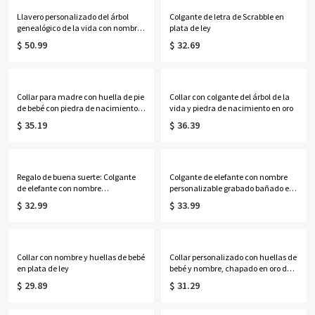
Llavero personalizado del árbol
Colgante de letra de Scrabble en
genealógico de la vida con nombres
plata de ley
de 1 a 13 niños
$ 50.99
$ 32.69
Collar para madre con huella de pie
Collar con colgante del árbol de la
de bebé con piedra de nacimiento y
vida y piedra de nacimiento en oro
nombre grabado
$ 35.19
$ 36.39
Regalo de buena suerte: Colgante
Colgante de elefante con nombre
de elefante con nombre
personalizable grabado bañado en
personalizable grabado
oro de 18 quilates
$ 32.99
$ 33.99
Collar con nombre y huellas de bebé
Collar personalizado con huellas de
en plata de ley
bebé y nombre, chapado en oro de
18 quilates.
$ 29.89
$ 31.29