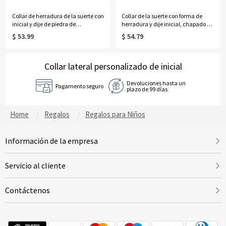
Collar de herradura de la suerte con
Collar de la suerte con forma de
inicial y dije de piedra de
herradura y dije inicial, chapado en
nacimiento
oro de 18 quilates.
$ 53.99
$ 54.79
Collar lateral personalizado de inicial
Devoluciones hasta un
Pagamento seguro
plazo de 99 días
Home
Regalos
Regalos para Niños
Información de la empresa
Servicio al cliente
Contáctenos