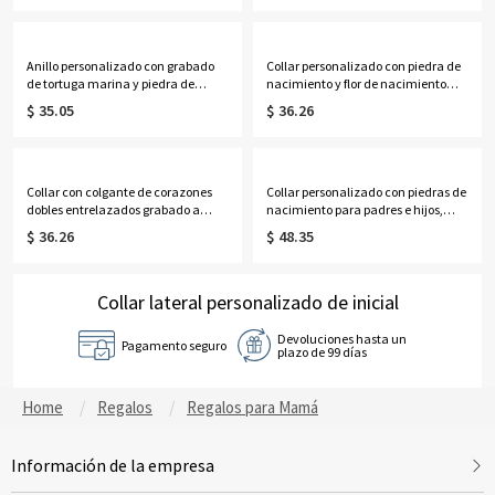
regalo de cumpleaños/Día de la
Madre/Boda para
Madre para
ella/mamá/damas de
ella/esposa/madre/hija.
honor/mujeres.
Anillo personalizado con grabado
Collar personalizado con piedra de
de tortuga marina y piedra de
nacimiento y flor de nacimiento
nacimiento, delicada joyería
con nombre en horizontal, joyería
$ 35.05
$ 36.26
marina, regalo de
delicada de plata de ley 925, regalo
cumpleaños/aniversario para
de cumpleaños/Día de la Madre
ella/pareja/mejores
para ella/mamá/abuela.
amigas/mujeres/amantes del
océano.
Collar con colgante de corazones
Collar personalizado con piedras de
dobles entrelazados grabado a
nacimiento para padres e hijos,
medida, joyería delicada de plata
collar con dije deslizante para bebé,
$ 36.26
$ 48.35
de ley 925, regalo de
joyería delicada para la familia,
cumpleaños/aniversario/Día de la
regalo de cumpleaños/Día de la
Madre para ella/esposa/mamá.
Madre para esposa/madre/abuela.
Collar lateral personalizado de inicial
Devoluciones hasta un
Pagamento seguro
plazo de 99 días
Home
Regalos
Regalos para Mamá
Información de la empresa