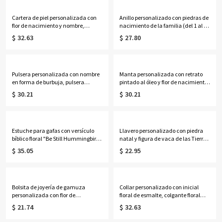
conmemorativa, regalo para mujer.
regalo de cumpleaños para
golfistas.
Cartera de piel personalizada con
Anillo personalizado con piedras de
flor de nacimiento y nombre,
nacimiento de la familia (del 1 al 7)
monedero con bloqueo RFID y
en múltiples formas, anillo apilable
$ 32.63
$ 27.80
múltiples ranuras para tarjetas,
en forma de
regalo de cumpleaños/Día de la
lágrima/ovalado/redondo/rectang
Madre para mamá/mujer.
ular, regalo de cumpleaños/Día de
la Madre para mamá/abuela.
Pulsera personalizada con nombre
Manta personalizada con retrato
en forma de burbuja, pulsera
pintado al óleo y flor de nacimiento
minimalista ajustable con letra,
con nombre, manta de
$ 30.21
$ 30.21
regalo de cumpleaños para mujer.
franela/sherpa para cama o sofá,
decoración del hogar, regalo de
cumpleaños para
ella/esposa/madre/abuela.
Estuche para gafas con versículo
Llavero personalizado con piedra
bíblico floral "Be Still Hummingbird"
natal y figura de vaca de las Tierras
y tarjeta de felicitación, bolsa de
Altas en 3D con etiqueta grabada,
$ 35.05
$ 22.95
almacenamiento portátil de tela
llavero de resina con figura de vaca
acolchada para gafas de sol, regalo
escocesa, adorno para mochila o
para cristianos/mujeres.
bolso, regalo de cumpleaños para
mujer.
Bolsita de joyería de gamuza
Collar personalizado con inicial
personalizada con flor de
floral de esmalte, colgante floral
nacimiento y nombre, bolsa de
minimalista de plata de ley 925
$ 21.74
$ 32.63
almacenamiento portátil para
para superponer, regalo de
pendientes, anillos y collares con
cumpleaños para mamá/mujer.