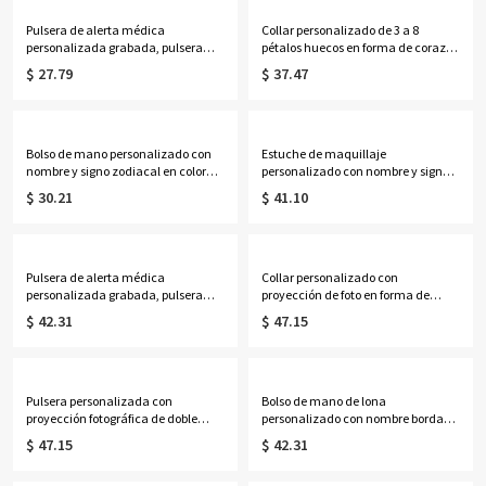
recién nacidos/padres primerizos.
Pulsera de alerta médica
Collar personalizado de 3 a 8
personalizada grabada, pulsera
pétalos huecos en forma de corazón
ajustable de identificación médica
con piedras de nacimiento y
$ 27.79
$ 37.47
de contacto de emergencia, regalo
nombres, delicada joyería floral
de cumpleaños/aniversario para
familiar, regalo de cumpleaños/Día
ella/mujeres/pacientes.
de la Madre para
esposa/madre/abuela.
Bolso de mano personalizado con
Estuche de maquillaje
nombre y signo zodiacal en color
personalizado con nombre y signo
neón, bolso de playa de PVC
zodiacal, espejo con luz LED de tres
$ 30.21
$ 41.10
transparente con asas de cuerda,
colores, joyero de viaje, regalo de
regalo de cumpleaños/boda para
cumpleaños para
mujeres/damas de honor/amantes
ella/mujeres/amantes de la
de la astrología.
astrología.
Pulsera de alerta médica
Collar personalizado con
personalizada grabada, pulsera
proyección de foto en forma de
ajustable de identificación médica
corazón y piedra natal, collar
$ 42.31
$ 47.15
de contacto de emergencia, regalo
delicado de plata de ley 925 con
para
imagen, regalo de
ella/mamá/abuela/mujeres/pacie
aniversario/cumpleaños para
ntes.
mamá/esposa/mujer.
Pulsera personalizada con
Bolso de mano de lona
proyección fotográfica de doble
personalizado con nombre bordado
inicial, plata de ley 925, delicada
para golf, bolso de mano para mujer
$ 47.15
$ 42.31
pulsera con imagen oculta en el
con ribete en contraste, bolso de
interior, joyería apilable
estilo preppy para club de campo,