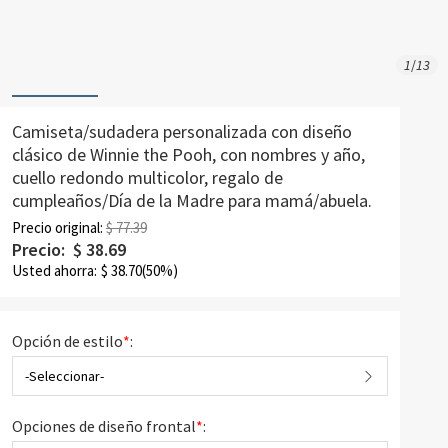
1
/
13
Camiseta/sudadera personalizada con diseño
clásico de Winnie the Pooh, con nombres y año,
cuello redondo multicolor, regalo de
cumpleaños/Día de la Madre para mamá/abuela.
Precio original:
$ 77.39
Precio:
$
38.69
Usted ahorra:
$
38.70
(50%)
Opción de estilo
*
:
-Seleccionar-
Opciones de diseño frontal
*
: