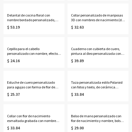
para hornear y cocinar. Regalo
aniversarios o el Día de la Madre,
perfecto para panaderos, cocineros
para ella, mamá, abuela o
y chefs.
cualquier miembro de la familia.
Delantal de cocina floral con
Collar personalizado de mariposas
nombre bordado personalizado,
3D con nombres de nacimiento (del
delantal de lona con bolsillos y
1 al 8), joyería delicada de plata de
$ 53.19
$ 32.63
correa ajustable, regalo ideal para
ley 925 para la familia, regalo de
amantes de la cocina y la
cumpleaños/Día de la Madre para
repostería.
ella/mamá/abuela.
Cepillo para el cabello
Cuaderno con cubierta de cuero,
personalizado con nombre, efecto
pintura al óleo personalizada con
nácar, inicial y flor de nacimiento,
nombre, ramo de flores de
$ 24.16
$ 39.89
cepillo acolchado desenredante
nacimiento, diario de dibujo y
para mujer, regalo de
pintura con portalápices
cumpleaños/boda para
incorporado, regalo para
ella/mamá/damas de honor.
pintores/mujeres.
Estuche de cuero personalizado
Taza personalizada estilo Polaroid
para agujas con forma de flor de
con fotos y texto, de cerámica
nacimiento y nombre, estuche
bicolor de 11 oz/15 oz, ideal como
$ 25.37
$ 33.84
vintage con cremallera para agujas
regalo de cumpleaños, aniversario
de coser y ganchillo, organizador de
o conmemorativo para familiares y
viaje para manualidades, regalo
amigos.
para tejedores.
Collar con flor de nacimiento
Bolso de mano personalizado con
esmaltada grabada con nombre
flor de nacimiento y nombre, bolso
personalizado, joyería delicada
de lona de gran capacidad, regalo
$ 33.84
$ 29.00
para mujer de plata de ley 925,
de cumpleaños/Día de la