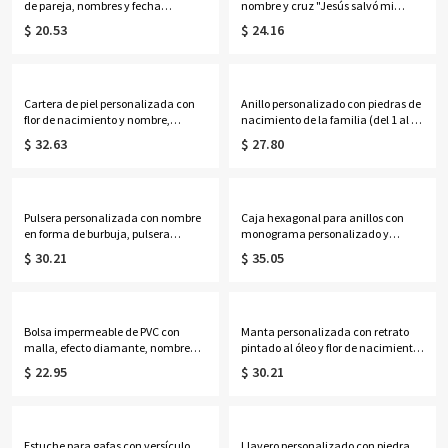
de pareja, nombres y fecha
nombre y cruz "Jesús salvó mi
personalizados, decoración
vida", cartera para hombre con
$ 20.53
$ 24.16
romántica de acrílico, regalo de
cremallera, regalo de
aniversario/San Valentín para ella/
Navidad/bautizo/cumpleaños para
él/parejas.
él/papá/abuelo/cristianos.
Cartera de piel personalizada con
Anillo personalizado con piedras de
flor de nacimiento y nombre,
nacimiento de la familia (del 1 al 7)
monedero con bloqueo RFID y
en múltiples formas, anillo apilable
$ 32.63
$ 27.80
múltiples ranuras para tarjetas,
en forma de
regalo de cumpleaños/Día de la
lágrima/ovalado/redondo/rectang
Madre para mamá/mujer.
ular, regalo de cumpleaños/Día de
la Madre para mamá/abuela.
Pulsera personalizada con nombre
Caja hexagonal para anillos con
en forma de burbuja, pulsera
monograma personalizado y
minimalista ajustable con letra,
escudo floral, con musgo seco en el
$ 30.21
$ 35.05
regalo de cumpleaños para mujer.
interior, soporte de cristal para 2
anillos, regalo de compromiso/boda
para parejas/recién casados.
Bolsa impermeable de PVC con
Manta personalizada con retrato
malla, efecto diamante, nombre
pintado al óleo y flor de nacimiento
personalizado y alfabeto de flores
con nombre, manta de
$ 22.95
$ 30.21
de nacimiento, ideal para la playa,
franela/sherpa para cama o sofá,
vacaciones, cumpleaños o bodas
decoración del hogar, regalo de
(para ella, damas de honor o
cumpleaños para
mujeres).
ella/esposa/madre/abuela.
Estuche para gafas con versículo
Llavero personalizado con piedra