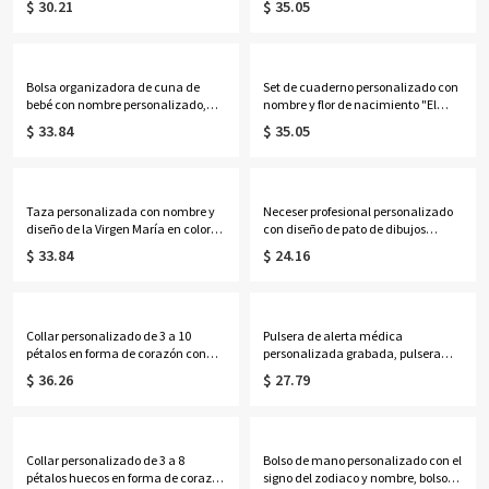
$ 30.21
$ 35.05
regalos de cumpleaños/Día de la
navajo, regalo de
Madre/Boda para
cumpleaños/aniversario para
ella/esposa/madre/damas de
vaqueras/mujeres.
honor.
Bolsa organizadora de cuna de
Set de cuaderno personalizado con
bebé con nombre personalizado,
nombre y flor de nacimiento "El
bolsa de almacenamiento colgante
Nuevo Capítulo", cuaderno A5 de
$ 33.84
$ 35.05
de algodón para guardería, bolsillo
piel sintética y bolígrafo, regalo de
para mesita de noche, regalo de
jubilación/cumpleaños para
cumpleaños/baby shower para
jubilados/amantes de la
recién nacidos/padres primerizos.
lectura/mujeres.
Taza personalizada con nombre y
Neceser profesional personalizado
diseño de la Virgen María en color
con diseño de pato de dibujos
lavanda, taza de cerámica bicolor
animados, neceser transparente de
$ 33.84
$ 24.16
de 325 ml/444 ml para café o té con
PVC, ideal para fiestas, vacaciones o
posavasos, regalo ideal para
como regalo de cumpleaños o
cumpleaños, bautizos o ocasiones
graduación para mujeres y niñas.
religiosas para mujeres católicas.
Collar personalizado de 3 a 10
Pulsera de alerta médica
pétalos en forma de corazón con
personalizada grabada, pulsera
piedras de nacimiento y nombres,
ajustable de identificación médica
$ 36.26
$ 27.79
delicada joyería floral familiar,
de contacto de emergencia, regalo
regalo de cumpleaños/Día de la
de cumpleaños/aniversario para
Madre para esposa/madre/abuela.
ella/mujeres/pacientes.
Collar personalizado de 3 a 8
Bolso de mano personalizado con el
pétalos huecos en forma de corazón
signo del zodiaco y nombre, bolso