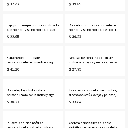
con piedras de nacimiento y
de lona de gran capacidad, ideal
$ 37.47
$ 39.89
nombres, delicada joyería floral
para el día a día, regalo de
familiar, regalo de cumpleaños/Día
cumpleaños para ella, sus mejores
de la Madre para
amigas, mujeres o amantes de la
esposa/madre/abuela.
astrología.
Espejo de maquillaje personalizado
Bolso de mano personalizado con
con nombre y signo zodiacal, espejo
nombre y signo zodiacal en color
compacto doble con aumento
neón, bolso de playa de PVC
$ 22.95
$ 30.21
1x/2x, regalo de cumpleaños/boda
transparente con asas de cuerda,
para ella/damas de
regalo de cumpleaños/boda para
honor/mujeres/amantes de la
mujeres/damas de honor/amantes
astrología.
de la astrología.
Estuche de maquillaje
Neceser personalizado con signo
personalizado con nombre y signo
zodiacal a rayas y nombre, neceser
zodiacal, espejo con luz LED de tres
de viaje, regalo de
$ 41.10
$ 27.79
colores, joyero de viaje, regalo de
cumpleaños/boda para ella/damas
cumpleaños para
de honor/mujeres/amantes de la
ella/mujeres/amantes de la
astrología.
astrología.
Bolso de playa holográfico
Taza personalizada con nombre,
personalizado con nombre y signo
diseño de Jesús, oveja y paloma,
zodiacal, bolso de mano
taza de cerámica bicolor de 11
$ 30.21
$ 33.84
transparente iridiscente de PVC
oz/15 oz para café o té con
impermeable, recuerdo de fiesta
posavasos, regalo de cumpleaños,
para vacaciones, regalo para
bautismo o religioso para cristianos.
mujeres/amantes de la astrología.
Pulsera de alerta médica
Cartera personalizada de piel
personalizada grabada, pulsera
sintética con forma de vaca de las