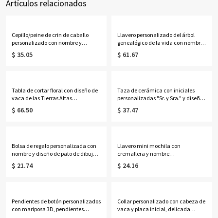
Artículos relacionados
Cepillo/peine de crin de caballo
Llavero personalizado del árbol
personalizado con nombre y
genealógico de la vida con nombres
retrato, kit de aseo para caballos de
de 1 a 13 niños
$ 35.05
$ 61.67
madera, regalo de
cumpleaños/aniversario/Navidad
para propietarios/jinetes de
caballos.
Tabla de cortar floral con diseño de
Taza de cerámica con iniciales
vaca de las Tierras Altas
personalizadas "Sr. y Sra." y diseño
personalizada con nombre, tabla
floral en forma de corazón,
$ 66.50
$ 37.47
para servir embutidos de estilo
multicolor, 355 ml (12 oz), ideal
occidental con ranura para jugo y
para café o té. Regalo de boda o
orificio para colgar, regalo de
aniversario para ella, él o una
inauguración de casa para
pareja.
mamá/ella.
Bolsa de regalo personalizada con
Llavero mini mochila con
nombre y diseño de pato de dibujos
cremallera y nombre
animados, con lazo, bolsa de playa
personalizado, estuche
$ 21.74
$ 24.16
transparente de PVC, recuerdo de
organizador de auriculares de
fiesta de vacaciones, regalo para
cuero sintético, monedero de viaje,
mujeres/niñas.
adorno para bolso, regalo de
cumpleaños para mujeres/niñas
Pendientes de botón personalizados
Collar personalizado con cabeza de
con mariposa 3D, pendientes
vaca y placa inicial, delicada
delicados de plata de ley 925,
joyería occidental de inspiración