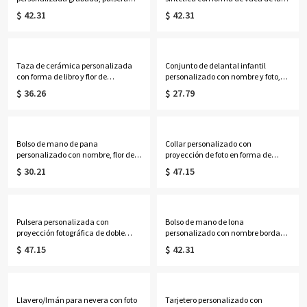
ajustable de identificación médica
Tierras Altas y nombre, bolso de
$ 42.31
$ 42.31
de contacto de emergencia, regalo
mano con cremallera para mujer,
para
regalo de cumpleaños para
ella/mamá/abuela/mujeres/pacie
ella/mamá/amantes de las vacas
ntes.
de las Tierras Altas.
Taza de cerámica personalizada
Conjunto de delantal infantil
con forma de libro y flor de
personalizado con nombre y foto,
nacimiento, multicolor, 355 ml,
diseño de personaje de dibujos
$ 36.26
$ 27.79
ideal para café o té. Regalo de
animados en 3D, gorro de chef y
cumpleaños o graduación para
delantal ajustable con bolsillo.
ella, amantes de los libros y
Regalo ideal de cumpleaños o
mujeres.
Navidad para niños y niñas.
Bolso de mano de pana
Collar personalizado con
personalizado con nombre, flor de
proyección de foto en forma de
nacimiento y libros, bolso de gran
corazón y piedra natal, collar
$ 30.21
$ 47.15
capacidad con cremallera y
delicado de plata de ley 925 con
bolsillos laterales, regalo de
imagen, regalo de
cumpleaños para amantes de los
aniversario/cumpleaños para
libros, profesoras y mujeres.
mamá/esposa/mujer.
Pulsera personalizada con
Bolso de mano de lona
proyección fotográfica de doble
personalizado con nombre bordado
inicial, plata de ley 925, delicada
para golf, bolso de mano para mujer
$ 47.15
$ 42.31
pulsera con imagen oculta en el
con ribete en contraste, bolso de
interior, joyería apilable
estilo preppy para club de campo,
conmemorativa, regalo para mujer.
regalo de cumpleaños para
golfistas.
Llavero/Imán para nevera con foto
Tarjetero personalizado con