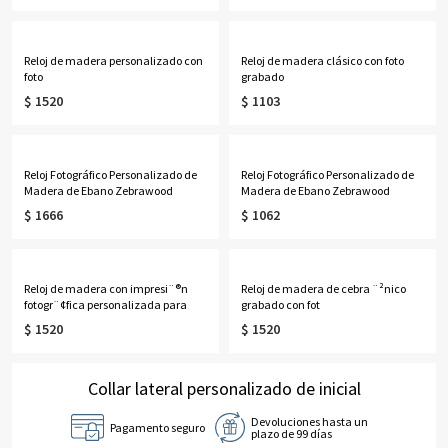
Reloj de madera personalizado con
Reloj de madera clásico con foto
foto
grabado
$ 1520
$ 1103
Reloj Fotográfico Personalizado de
Reloj Fotográfico Personalizado de
Madera de Ebano Zebrawood
Madera de Ebano Zebrawood
$ 1666
$ 1062
Reloj de madera con impresi¨®n
Reloj de madera de cebra ¨²nico
fotogr¨¢fica personalizada para
grabado con fot
$ 1520
$ 1520
Collar lateral personalizado de inicial
Devoluciones hasta un
Pagamento seguro
plazo de 99 días