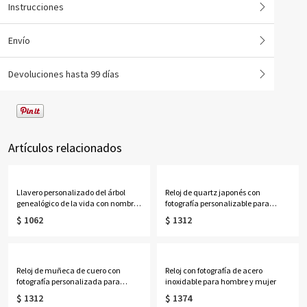
Instrucciones
Envío
Devoluciones hasta 99 días
Artículos relacionados
Llavero personalizado del árbol
Reloj de quartz japonés con
genealógico de la vida con nombres
fotografía personalizable para
de 1 a 13 niños
hombre y mujer
$ 1062
$ 1312
Reloj de muñeca de cuero con
Reloj con fotografía de acero
fotografía personalizada para
inoxidable para hombre y mujer
regalar y recuerdo unisex
$ 1312
$ 1374