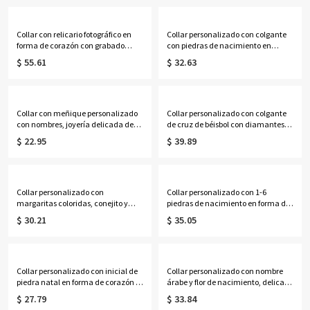
él/ella/amigos.
él/papá/abuelo/amigos.
Collar con relicario fotográfico en
Collar personalizado con colgante
forma de corazón con grabado
con piedras de nacimiento en
personalizado y de 3 a 12 piedras de
forma de corazón infinito y
$ 55.61
$ 32.63
nacimiento, joyería con colgante de
nombres, delicado colgante
foto, regalo de
conmemorativo de plata de ley 925,
cumpleaños/aniversario para
regalo de cumpleaños para
ella/mamá/abuela.
novias/parejas/ella.
Collar con meñique personalizado
Collar personalizado con colgante
con nombres, joyería delicada de
de cruz de béisbol con diamantes
plata de ley 925, regalo de
de imitación, cuentas y diseño de
$ 22.95
$ 39.89
cumpleaños/San
goteo, con nombre y número.
Valentín/aniversario para
Joyería deportiva, regalo ideal para
ella/pareja/mejor amiga.
el día del partido o cumpleaños
para amantes y jugadores de
béisbol.
Collar personalizado con
Collar personalizado con 1-6
margaritas coloridas, conejito y
piedras de nacimiento en forma de
letras de burbuja con nombre,
lágrima, joyería delicada de plata
$ 30.21
$ 35.05
delicada joyería de amistad, regalo
de ley 925 con piedras de
de cumpleaños/aniversario/Pascua
nacimiento familiares, regalo de
para ella/mejores amigas/niñas.
cumpleaños/Día de la Madre para
esposa/madre/abuela.
Collar personalizado con inicial de
Collar personalizado con nombre
piedra natal en forma de corazón y
árabe y flor de nacimiento, delicado
diseño de cuadrícula de carreras,
colgante calado con caligrafía
$ 27.79
$ 33.84
colgante de bandera de carreras en
floral, joyería islámica con