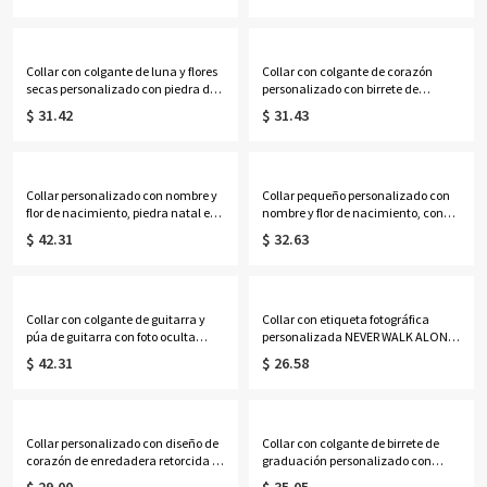
condolencia por la pérdida de un
Lincoln, regalo de
ser querido o mascota.
cumpleaños/aniversario para
hombres/mujeres.
Collar con colgante de luna y flores
Collar con colgante de corazón
secas personalizado con piedra de
personalizado con birrete de
nacimiento, collar de media luna
graduación y piedra de nacimiento,
$ 31.42
$ 31.43
de nácar, joyería delicada, regalo
delicada joya para la ceremonia de
de aniversario/cumpleaños para
la promoción de 2026, regalo de
ella.
recuerdo para chicas/graduadas
de último curso.
Collar personalizado con nombre y
Collar pequeño personalizado con
flor de nacimiento, piedra natal en
nombre y flor de nacimiento, con
forma de lágrima, joyería delicada
piedra de nacimiento, joyería de
$ 42.31
$ 32.63
para mujer, regalo de
plata de ley 925 para mujer, regalo
cumpleaños/aniversario para
de cumpleaños/Día de la
familiares/madre/novia.
Madre/Aniversario para
ella/mamá/mujer
Collar con colgante de guitarra y
Collar con etiqueta fotográfica
púa de guitarra con foto oculta
personalizada NEVER WALK ALONE
activada por calor y texto grabado,
que se activa con el calor y tiene
$ 42.31
$ 26.58
accesorio musical, regalo para
texto grabado, colgante
guitarristas/amantes de la música.
conmemorativo, regalo de
condolencia para él/ella/amantes
de las mascotas.
Collar personalizado con diseño de
Collar con colgante de birrete de
corazón de enredadera retorcida y
graduación personalizado con
piedras de nacimiento familiares
letras de burbujas de esmalte