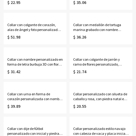
$ 22.95
$ 35.06
de cumpleaños/Día de la Madre
nacimiento, joyería vintage, regalo
para mamá/abuela/ella.
de cumpleaños/aniversario para
mujeres/niñas.
Collar con colgante de corazón,
Collar con medallón de tortuga
alas de ángel y foto personalizada
marina grabado con nombre
con piedra de nacimiento, delicada
personalizado y 1 o 2 fotos, joyería
$ 51.98
$ 36.26
joyería conmemorativa, regalo de
delicada, regalo de cumpleaños,
cumpleaños/Día de la Madre para
aniversario o Navidad para
esposa/mamá/abuela/mujer.
mujeres, niños y familiares.
Collar con nombre personalizado en
Collar con colgante de jarrón y
forma de letra burbuja 3D con flor
ramo de flores personalizado,
de nacimiento, joyería delicada
divertido collar floral para hacer tú
$ 31.42
$ 21.74
para mujer de plata de ley 925,
mismo, joyería minimalista, regalo
regalo de cumpleaños/aniversario
de boda/cumpleaños/aniversario
para ella/mamá/niñas.
para la novia/ella.
Collar con urna en forma de
Collar personalizado con silueta de
corazón personalizada con nombre
caballo y rosa, con piedra natal en
y foto, collar con colgante de
forma de corazón, elegante
$ 39.89
$ 20.55
relicario para cenizas de perros y
colgante de caballo de plata de ley
gatos, joyería conmemorativa para
925, regalo para amantes,
mascotas, regalo de
propietarios y jinetes de caballos.
aniversario/pérdida de mascota
para dueños de mascotas.
Collar con dije de fútbol
Collar personalizado estilo navajo
personalizado con inicial y piedra
con cabeza de vaca y placa inicial,