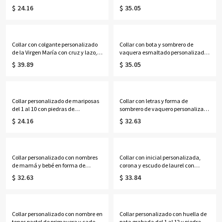
de nacimiento, joyería deportiva
delicada joyería del oeste, regalo de
$ 24.16
$ 35.05
delicada, regalo de
cumpleaños/aniversario para
cumpleaños/día de partido para
vaqueras/mujeres.
jugadores/entrenadores/equipos de
fútbol.
Collar con colgante personalizado
Collar con bota y sombrero de
de la Virgen María con cruz y lazo,
vaquera esmaltado personalizado
delicada joyería cristiana, regalo de
con piedra de nacimiento, joyería
$ 39.89
$ 35.05
cumpleaños/bautizo/Navidad para
delicada de plata de ley 925, regalo
ella/mamá/familia/amigos.
de cumpleaños/aniversario para
mujeres/familiares/amigos.
Collar personalizado de mariposas
Collar con letras y forma de
del 1 al 10 con piedras de
sombrero de vaquero personalizado
nacimiento, joyería delicada de
con nombre, joyería delicada de
$ 24.16
$ 32.63
plata de ley 925 para la familia,
estilo western en plata de ley 925,
regalo de cumpleaños/Día de la
regalo de cumpleaños/aniversario
Madre para ella/mamá/abuela.
para vaqueros/vaqueras.
Collar personalizado con nombres
Collar con inicial personalizada,
de mamá y bebé en forma de
corona y escudo de laurel con
corazón con piedras de nacimiento,
nombre, colgante de lujo para
$ 32.63
$ 33.84
delicado collar para madres,
hombre, regalo de cumpleaños/Día
joyería familiar con piedras de
del Padre para esposo/papá/hombre
nacimiento, regalo del Día de la
Madre para esposa/mamá.
Collar personalizado con nombre en
Collar personalizado con huella de
tonos pastel de primavera y cadena
pata grabada del 1 al 12 y piedra de