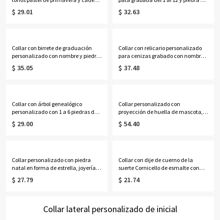
de margaritas, joyería floral
nacimiento con nombre, exquisita
$ 29.01
$ 32.63
delicada y colorida, recuerdo para
joyería conmemorativa de plata de
fiestas de primavera, regalo de
ley 925, regalo de
cumpleaños para niñas/mejores
aniversario/cumpleaños para
amigas/mujeres.
dueños de mascotas.
Collar con birrete de graduación
Collar con relicario personalizado
personalizado con nombre y piedra
para cenizas grabado con nombre,
natal en forma de corazón,
collar con cápsula transparente
$ 35.05
$ 37.48
recuerdo de graduación de la
para pelo de mascota, recuerdo
promoción de 2026
conmemorativo, regalo de
(bachillerato/universidad), regalo
condolencias por la pérdida de una
para graduados.
mascota para dueños de mascotas.
Collar con árbol genealógico
Collar personalizado con
personalizado con 1 a 6 piedras de
proyección de huella de mascota,
nacimiento, joyería de plata de ley
plata de ley 925, delicada imagen
$ 29.00
$ 54.40
925 con piedras de nacimiento
de gato/perro en el interior, joyería
familiares, regalo de
conmemorativa, regalo para
cumpleaños/Día de la Madre para
dueños/amantes de
esposa/madre/abuela.
mascotas/para ella
Collar personalizado con piedra
Collar con dije de cuerno de la
natal en forma de estrella, joyería
suerte Cornicello de esmalte con
celestial delicada, regalo de
nombre personalizado de lado,
$ 27.79
$ 21.74
cumpleaños/Día de la
collar con nombre de chile, regalo
Madre/Aniversario para
de cumpleaños para
ella/mamá/novia/mujer
familiares/amigos italianos.
Collar lateral personalizado de inicial