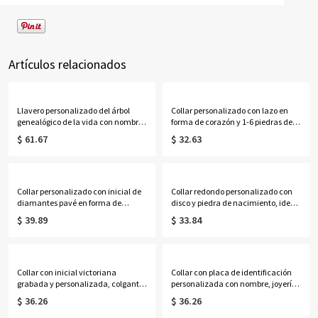
Artículos relacionados
Llavero personalizado del árbol
Collar personalizado con lazo en
genealógico de la vida con nombres
forma de corazón y 1-6 piedras de
de 1 a 13 niños
nacimiento con nombres, delicada
$ 61.67
$ 32.63
joyería familiar de cristal
deslizante, regalo de
cumpleaños/Día de la Madre para
mamá/abuela/ella.
Collar personalizado con inicial de
Collar redondo personalizado con
diamantes pavé en forma de
disco y piedra de nacimiento, ideal
corazón con rayos de sol, delicado
para la graduación de la escuela
$ 39.89
$ 33.84
colgante de corazón festoneado
secundaria o la universidad en
radiante con una sola letra, regalo
2026. Regalo perfecto para
de cumpleaños para
graduados.
mamá/novias/ella.
Collar con inicial victoriana
Collar con placa de identificación
grabada y personalizada, colgante
personalizada con nombre, joyería
octogonal con letra ornamentada y
masculina grabada a medida,
$ 36.26
$ 36.26
grabado en la parte posterior, regalo
regalo de cumpleaños/Día del
de cumpleaños/graduación para
Padre/Aniversario para