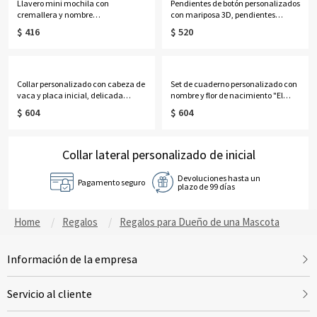
Llavero mini mochila con
Pendientes de botón personalizados
cremallera y nombre
con mariposa 3D, pendientes
personalizado, estuche
delicados de plata de ley 925,
$ 416
$ 520
organizador de auriculares de
regalos de cumpleaños/Día de la
cuero sintético, monedero de viaje,
Madre/Boda para
adorno para bolso, regalo de
ella/esposa/madre/damas de
cumpleaños para mujeres/niñas
honor.
Collar personalizado con cabeza de
Set de cuaderno personalizado con
vaca y placa inicial, delicada
nombre y flor de nacimiento "El
joyería occidental de inspiración
Nuevo Capítulo", cuaderno A5 de
$ 604
$ 604
navajo, regalo de
piel sintética y bolígrafo, regalo de
cumpleaños/aniversario para
jubilación/cumpleaños para
vaqueras/mujeres.
jubilados/amantes de la
Collar lateral personalizado de inicial
lectura/mujeres.
Devoluciones hasta un
Pagamento seguro
plazo de 99 días
Home
Regalos
Regalos para Dueño de una Mascota
Información de la empresa
Servicio al cliente