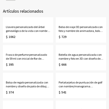
Artículos relacionados
Llavero personalizado del árbol
Bolso de viaje 3D personalizado con
genealógico de la vida con nombres
foto y nombre de animadora, bolso
de 1 a 13 niños
impermeable para fin de semana
$ 1062
$ 729
con correa para el hombro, bolso
para escapadas de una noche,
regalo para animadoras.
Frasco de perfume personalizado
Botella de agua personalizada con
de 59 ml con inicial de flor de
nombre y foto en 3D con diseño de
nacimiento y efecto nácar,
animadora y degradado, vaso
$ 395
$ 666
recuerdo para despedida de soltera,
deportivo de 946 ml con tapa
regalo de cumpleaños/aniversario
abatible, regalo para
para ella/mejores amigas/mujeres.
animadoras/compañeras de
equipo.
Bolsa de regalo personalizada con
Portatarjetas de puntuación de golf
nombre y diseño de pato de dibujos
con nombre/monograma
animados, con lazo, bolsa de playa
personalizado, funda de cuero para
$ 374
$ 541
transparente de PVC, recuerdo de
libro de distancias de golf,
fiesta de vacaciones, regalo para
accesorios de golf, regalo de
mujeres/niñas.
cumpleaños/Día del Padre para
él/papá/amantes del golf.