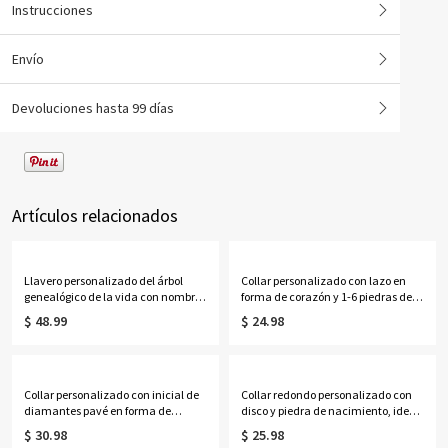
Instrucciones
Envío
Devoluciones hasta 99 días
Artículos relacionados
Llavero personalizado del árbol
Collar personalizado con lazo en
genealógico de la vida con nombres
forma de corazón y 1-6 piedras de
de 1 a 13 niños
nacimiento con nombres, delicada
$ 48.99
$ 24.98
joyería familiar de cristal
deslizante, regalo de
cumpleaños/Día de la Madre para
mamá/abuela/ella.
Collar personalizado con inicial de
Collar redondo personalizado con
diamantes pavé en forma de
disco y piedra de nacimiento, ideal
corazón con rayos de sol, delicado
para la graduación de la escuela
$ 30.98
$ 25.98
colgante de corazón festoneado
secundaria o la universidad en