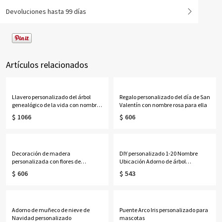
Devoluciones hasta 99 días
Artículos relacionados
Llavero personalizado del árbol
Regalo personalizado del día de San
genealógico de la vida con nombres
Valentín con nombre rosa para ella
de 1 a 13 niños
$ 1066
$ 606
Decoración de madera
DIY personalizado 1-20 Nombre
personalizada con flores de
Ubicación Adorno de árbol
nacimiento
genealógico Recuerdo, Decoración
$ 606
$ 543
del hogar, Regalo de Navidad para
padres, abuelos, familia
Adorno de muñeco de nieve de
Puente Arco Iris personalizado para
Navidad personalizado
mascotas