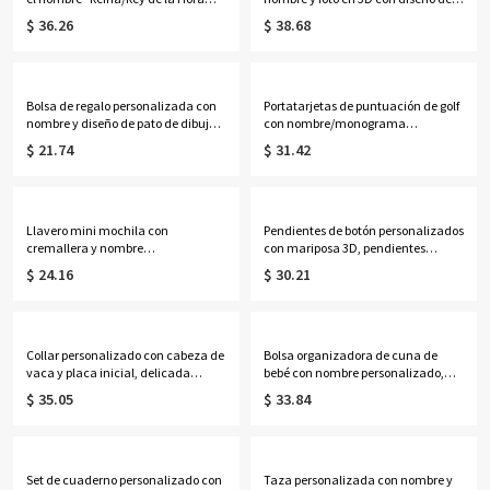
Feliz" para parejas, toalla de
animadora y degradado, vaso
$ 36.26
$ 38.68
piscina de microfibra de secado
deportivo de 946 ml con tapa
rápido, recuerdo para fiestas de
abatible, regalo para
vacaciones, regalo de
animadoras/compañeras de
aniversario/boda para parejas.
equipo.
Bolsa de regalo personalizada con
Portatarjetas de puntuación de golf
nombre y diseño de pato de dibujos
con nombre/monograma
animados, con lazo, bolsa de playa
personalizado, funda de cuero para
$ 21.74
$ 31.42
transparente de PVC, recuerdo de
libro de distancias de golf,
fiesta de vacaciones, regalo para
accesorios de golf, regalo de
mujeres/niñas.
cumpleaños/Día del Padre para
él/papá/amantes del golf.
Llavero mini mochila con
Pendientes de botón personalizados
cremallera y nombre
con mariposa 3D, pendientes
personalizado, estuche
delicados de plata de ley 925,
$ 24.16
$ 30.21
organizador de auriculares de
regalos de cumpleaños/Día de la
cuero sintético, monedero de viaje,
Madre/Boda para
adorno para bolso, regalo de
ella/esposa/madre/damas de
cumpleaños para mujeres/niñas
honor.
Collar personalizado con cabeza de
Bolsa organizadora de cuna de
vaca y placa inicial, delicada
bebé con nombre personalizado,
joyería occidental de inspiración
bolsa de almacenamiento colgante
$ 35.05
$ 33.84
navajo, regalo de
de algodón para guardería, bolsillo
cumpleaños/aniversario para
para mesita de noche, regalo de
vaqueras/mujeres.
cumpleaños/baby shower para
recién nacidos/padres primerizos.
Set de cuaderno personalizado con
Taza personalizada con nombre y