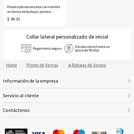
la Madre para mamá/abuela.
Pulsera personalizada con nombre
en forma de burbuja, pulsera
minimalista ajustable con letra,
$ 30.21
regalo de cumpleaños para mujer.
Collar lateral personalizado de inicial
Devoluciones hasta un
Pagamento seguro
plazo de 99 días
Home
Promo de Ventas
☀️Rebajas de Verano
Información de la empresa
Servicio al cliente
Contáctenos