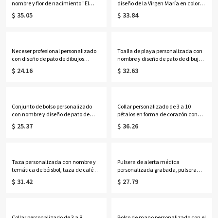
nombre y flor de nacimiento "El
diseño de la Virgen María en color
Nuevo Capítulo", cuaderno A5 de
lavanda, taza de cerámica bicolor
$ 35.05
$ 33.84
piel sintética y bolígrafo, regalo de
de 325 ml/444 ml para café o té con
jubilación/cumpleaños para
posavasos, regalo ideal para
jubilados/amantes de la
cumpleaños, bautizos o ocasiones
lectura/mujeres.
religiosas para mujeres católicas.
Neceser profesional personalizado
Toalla de playa personalizada con
con diseño de pato de dibujos
nombre y diseño de pato de dibujos
animados, neceser transparente de
animados, toalla de piscina de
$ 24.16
$ 32.63
PVC, ideal para fiestas, vacaciones o
microfibra de secado rápido,
como regalo de cumpleaños o
recuerdo de fiesta de vacaciones,
graduación para mujeres y niñas.
regalo para mujeres/niñas/mejores
amigas.
Conjunto de bolso personalizado
Collar personalizado de 3 a 10
con nombre y diseño de pato de
pétalos en forma de corazón con
dibujos animados, bolso de lona y
piedras de nacimiento y nombres,
$ 25.37
$ 36.26
neceser de lino con correa para la
delicada joyería floral familiar,
muñeca, regalo para mujeres,
regalo de cumpleaños/Día de la
niñas y mejores amigas.
Madre para esposa/madre/abuela.
Taza personalizada con nombre y
Pulsera de alerta médica
temática de béisbol, taza de café de
personalizada grabada, pulsera
cerámica bicolor de 11 oz/15 oz,
ajustable de identificación médica
$ 31.42
$ 27.79
regalo ideal para el día del partido,
de contacto de emergencia, regalo
cumpleaños o aniversario para
de cumpleaños/aniversario para
amantes, jugadores y entrenadores
ella/mujeres/pacientes.
de béisbol.
Collar personalizado de 3 a 8
Bolso de mano personalizado con el