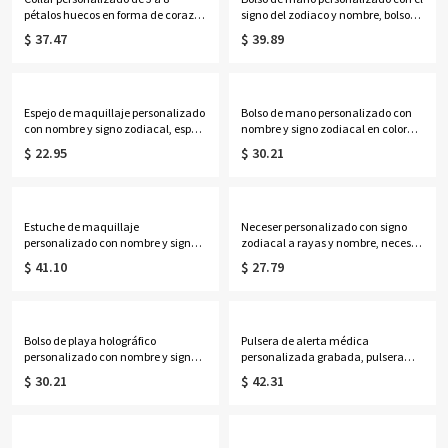
pétalos huecos en forma de corazón
signo del zodiaco y nombre, bolso
con piedras de nacimiento y
de lona de gran capacidad, ideal
$ 37.47
$ 39.89
nombres, delicada joyería floral
para el día a día, regalo de
familiar, regalo de cumpleaños/Día
cumpleaños para ella, sus mejores
de la Madre para
amigas, mujeres o amantes de la
esposa/madre/abuela.
astrología.
Espejo de maquillaje personalizado
Bolso de mano personalizado con
con nombre y signo zodiacal, espejo
nombre y signo zodiacal en color
compacto doble con aumento
neón, bolso de playa de PVC
$ 22.95
$ 30.21
1x/2x, regalo de cumpleaños/boda
transparente con asas de cuerda,
para ella/damas de
regalo de cumpleaños/boda para
honor/mujeres/amantes de la
mujeres/damas de honor/amantes
astrología.
de la astrología.
Estuche de maquillaje
Neceser personalizado con signo
personalizado con nombre y signo
zodiacal a rayas y nombre, neceser
zodiacal, espejo con luz LED de tres
de viaje, regalo de
$ 41.10
$ 27.79
colores, joyero de viaje, regalo de
cumpleaños/boda para ella/damas
cumpleaños para
de honor/mujeres/amantes de la
ella/mujeres/amantes de la
astrología.
astrología.
Bolso de playa holográfico
Pulsera de alerta médica
personalizado con nombre y signo
personalizada grabada, pulsera
zodiacal, bolso de mano
ajustable de identificación médica
$ 30.21
$ 42.31
transparente iridiscente de PVC
de contacto de emergencia, regalo
impermeable, recuerdo de fiesta
para
para vacaciones, regalo para
ella/mamá/abuela/mujeres/pacie
mujeres/amantes de la astrología.
ntes.