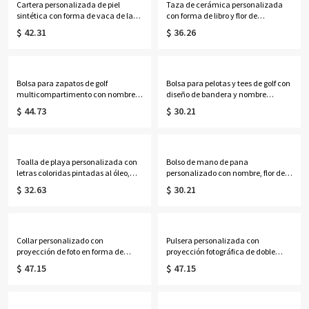
Cartera personalizada de piel
Taza de cerámica personalizada
sintética con forma de vaca de las
con forma de libro y flor de
Tierras Altas y nombre, bolso de
nacimiento, multicolor, 355 ml,
$ 42.31
$ 36.26
mano con cremallera para mujer,
ideal para café o té. Regalo de
regalo de cumpleaños para
cumpleaños o graduación para
ella/mamá/amantes de las vacas
ella, amantes de los libros y
de las Tierras Altas.
mujeres.
Bolsa para zapatos de golf
Bolsa para pelotas y tees de golf con
multicompartimento con nombre
diseño de bandera y nombre
personalizado, diseño de pelota de
personalizado, estuche de
$ 44.73
$ 30.21
golf y bandera de pin, accesorios de
almacenamiento de cuero sintético
golf, regalo de cumpleaños para
con clip para cinturón, regalo para
amantes, jugadores y entrenadores
amantes, jugadores y entrenadores
de golf.
de golf.
Toalla de playa personalizada con
Bolso de mano de pana
letras coloridas pintadas al óleo,
personalizado con nombre, flor de
toalla de piscina de microfibra de
nacimiento y libros, bolso de gran
$ 32.63
$ 30.21
secado rápido, recuerdo de fiesta de
capacidad con cremallera y
vacaciones de verano, regalo para
bolsillos laterales, regalo de
niños/amigos/mujeres
cumpleaños para amantes de los
libros, profesoras y mujeres.
Collar personalizado con
Pulsera personalizada con
proyección de foto en forma de
proyección fotográfica de doble
corazón y piedra natal, collar
inicial, plata de ley 925, delicada
$ 47.15
$ 47.15
delicado de plata de ley 925 con
pulsera con imagen oculta en el
imagen, regalo de
interior, joyería apilable
aniversario/cumpleaños para
conmemorativa, regalo para mujer.
mamá/esposa/mujer.