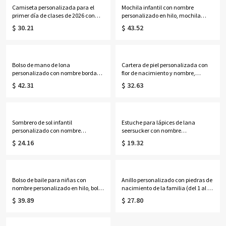
Camiseta personalizada para el
Mochila infantil con nombre
primer día de clases de 2026 con
personalizado en hilo, mochila
nombre, manga corta colorida para
ligera para preescolar y jardín de
$ 30.21
$ 43.52
el inicio del año escolar, atuendo
infancia con un adorable peluche,
unisex, regalo de regreso a clases
regalo de regreso a clases o
para niños y niñas.
cumpleaños para niños.
Bolso de mano de lona
Cartera de piel personalizada con
personalizado con nombre bordado
flor de nacimiento y nombre,
para golf, bolso de mano para mujer
monedero con bloqueo RFID y
$ 42.31
$ 32.63
con ribete en contraste, bolso de
múltiples ranuras para tarjetas,
estilo preppy para club de campo,
regalo de cumpleaños/Día de la
regalo de cumpleaños para
Madre para mamá/mujer.
golfistas.
Sombrero de sol infantil
Estuche para lápices de lana
personalizado con nombre
seersucker con nombre
bordado, sombrero tipo cubo de ala
personalizado, estuche de
$ 24.16
$ 19.32
ancha ajustable, sombrero de
papelería a rayas pastel de gran
verano para exteriores, playa y
capacidad, regalo de regreso a
camping, regalo de regreso a clases
clases/cumpleaños para
para niños pequeños/niñas/niños.
niñas/niños/estudiantes.
Bolso de baile para niñas con
Anillo personalizado con piedras de
nombre personalizado en hilo, bolsa
nacimiento de la familia (del 1 al 7)
de deporte impermeable para ballet
en múltiples formas, anillo apilable
$ 39.89
$ 27.80
y gimnasia con lazo brillante, bolso
en forma de
deportivo de viaje cruzado, regalo
lágrima/ovalado/redondo/rectang
para bailarinas/niñas.
ular, regalo de cumpleaños/Día de