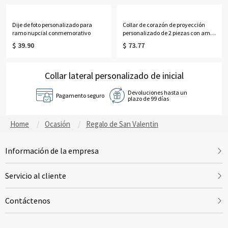
Dije de foto personalizado para
Collar de corazón de proyección
ramo nupcial conmemorativo
personalizado de 2 piezas con amor
en 100 idiomas
$ 39.90
$ 73.77
Collar lateral personalizado de inicial
Devoluciones hasta un
Pagamento seguro
plazo de 99 días
Home
Ocasión
Regalo de San Valentin
Información de la empresa
Servicio al cliente
Contáctenos