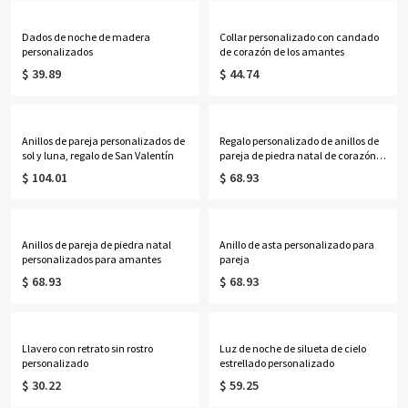
Dados de noche de madera
Collar personalizado con candado
personalizados
de corazón de los amantes
$ 39.89
$ 44.74
Anillos de pareja personalizados de
Regalo personalizado de anillos de
sol y luna, regalo de San Valentín
pareja de piedra natal de corazón
para amantes
$ 104.01
$ 68.93
Anillos de pareja de piedra natal
Anillo de asta personalizado para
personalizados para amantes
pareja
$ 68.93
$ 68.93
Llavero con retrato sin rostro
Luz de noche de silueta de cielo
personalizado
estrellado personalizado
$ 30.22
$ 59.25