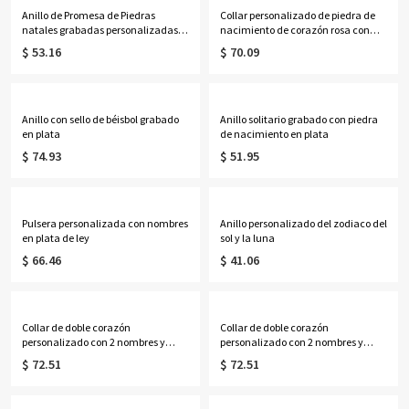
Anillo de Promesa de Piedras
Collar personalizado de piedra de
natales grabadas personalizadas
nacimiento de corazón rosa con
con formas diversas
una etiqueta redonda de inicial
$ 53.16
$ 70.09
Anillo con sello de béisbol grabado
Anillo solitario grabado con piedra
en plata
de nacimiento en plata
$ 74.93
$ 51.95
Pulsera personalizada con nombres
Anillo personalizado del zodiaco del
en plata de ley
sol y la luna
$ 66.46
$ 41.06
Collar de doble corazón
Collar de doble corazón
personalizado con 2 nombres y
personalizado con 2 nombres y
piedras natales de plata esterlina
piedras natales de plata esterlina
$ 72.51
$ 72.51
en oro