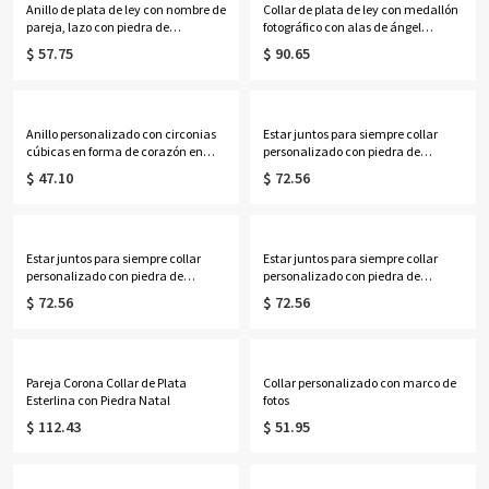
Anillo de plata de ley con nombre de
Collar de plata de ley con medallón
pareja, lazo con piedra de
fotográfico con alas de ángel
nacimiento y corazón
grabadas y corazón
$ 57.75
$ 90.65
personalizado
Anillo personalizado con circonias
Estar juntos para siempre collar
cúbicas en forma de corazón en
personalizado con piedra de
plata de ley
nacimiento
$ 47.10
$ 72.56
Estar juntos para siempre collar
Estar juntos para siempre collar
personalizado con piedra de
personalizado con piedra de
nacimiento
nacimiento
$ 72.56
$ 72.56
Pareja Corona Collar de Plata
Collar personalizado con marco de
Esterlina con Piedra Natal
fotos
$ 112.43
$ 51.95