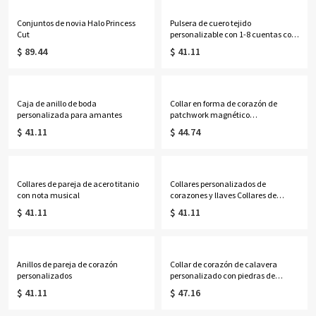
Conjuntos de novia Halo Princess
Pulsera de cuero tejido
Cut
personalizable con 1-8 cuentas con
nombre grabado, joyería con
$ 89.44
$ 41.11
nombre familiar, regalo de
cumpleaños para el Día del Padre
para hombres
Caja de anillo de boda
Collar en forma de corazón de
personalizada para amantes
patchwork magnético
personalizado de 2 piezas
$ 41.11
$ 44.74
Collares de pareja de acero titanio
Collares personalizados de
con nota musical
corazones y llaves Collares de
pareja
$ 41.11
$ 41.11
Anillos de pareja de corazón
Collar de corazón de calavera
personalizados
personalizado con piedras de
nacimiento
$ 41.11
$ 47.16