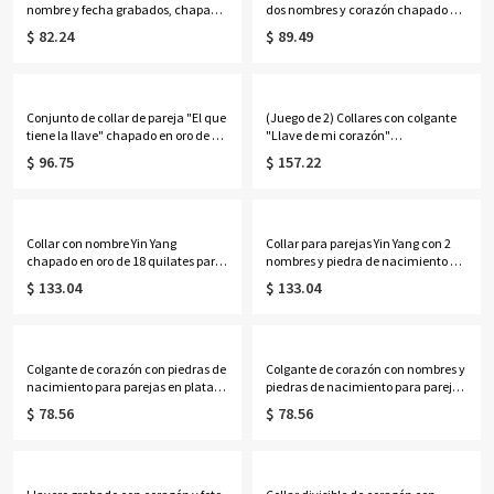
nombre y fecha grabados, chapado
dos nombres y corazón chapado en
en oro de 18 quilates
oro de 18 quilates
$ 82.24
$ 89.49
Conjunto de collar de pareja "El que
(Juego de 2) Collares con colgante
tiene la llave" chapado en oro de 18
"Llave de mi corazón"
quilates
personalizados con nombre
$ 96.75
$ 157.22
grabado y piedra de nacimiento,
joyería de plata de ley 925, regalo de
San Valentín para parejas/esposas
Collar con nombre Yin Yang
Collar para parejas Yin Yang con 2
chapado en oro de 18 quilates para
nombres y piedra de nacimiento en
parejas
oro rosa
$ 133.04
$ 133.04
Colgante de corazón con piedras de
Colgante de corazón con nombres y
nacimiento para parejas en plata
piedras de nacimiento para parejas
chapada en oro
en oro rosa
$ 78.56
$ 78.56