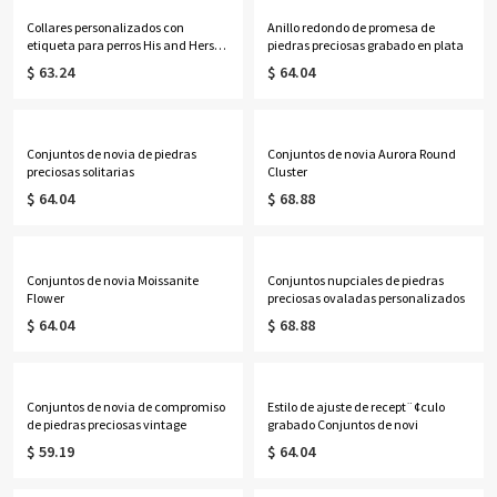
Collares personalizados con
Anillo redondo de promesa de
etiqueta para perros His and Hers
piedras preciosas grabado en plata
Cute Titanium Steel
$ 63.24
$ 64.04
Conjuntos de novia de piedras
Conjuntos de novia Aurora Round
preciosas solitarias
Cluster
$ 64.04
$ 68.88
Conjuntos de novia Moissanite
Conjuntos nupciales de piedras
Flower
preciosas ovaladas personalizados
$ 64.04
$ 68.88
Conjuntos de novia de compromiso
Estilo de ajuste de recept¨¢culo
de piedras preciosas vintage
grabado Conjuntos de novi
$ 59.19
$ 64.04