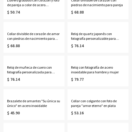
Llavero grabado con corazón y foto
Collar divisible de corazón con
de pareja a color de acero
piedras de nacimiento para pareja
inoxidable
$ 50.74
$ 68.88
Collar divisible de corazón de amor
Reloj de quartz japonés con
con piedras de nacimiento para
fotografía personalizable para
pareja
hombre y mujer
$ 68.88
$ 76.14
Reloj de muñeca de cuero con
Reloj con fotografía de acero
fotografía personalizada para
inoxidable para hombre y mujer
regalar y recuerdo unisex
$ 76.14
$ 79.77
Brazalete de amantes "Su única su
Collar con colgante con foto de
único" en acero inoxidable
pareja "amor eterno" en plata
$ 45.90
$ 53.16