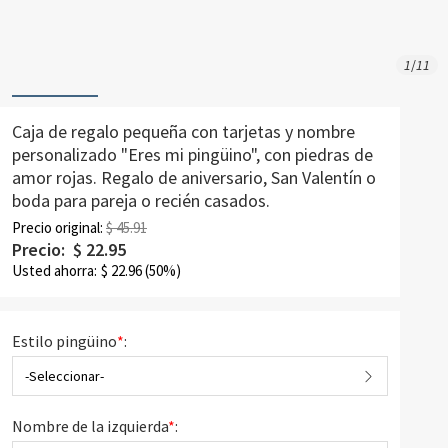
1
/
11
Caja de regalo pequeña con tarjetas y nombre
personalizado "Eres mi pingüino", con piedras de
amor rojas. Regalo de aniversario, San Valentín o
boda para pareja o recién casados.
Precio original:
$ 45.91
Precio:
$
22.95
Usted ahorra:
$
22.96
(50%)
Estilo pingüino
*
:
-Seleccionar-
Nombre de la izquierda
*
: