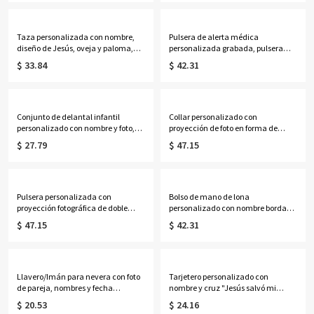
regalo de cumpleaños/boda para
cumpleaños para
mujeres/damas de honor/amantes
ella/mujeres/amantes de la
de la astrología.
astrología.
Taza personalizada con nombre,
Pulsera de alerta médica
diseño de Jesús, oveja y paloma,
personalizada grabada, pulsera
taza de cerámica bicolor de 11
ajustable de identificación médica
$ 33.84
$ 42.31
oz/15 oz para café o té con
de contacto de emergencia, regalo
posavasos, regalo de cumpleaños,
para
bautismo o religioso para cristianos.
ella/mamá/abuela/mujeres/pacie
ntes.
Conjunto de delantal infantil
Collar personalizado con
personalizado con nombre y foto,
proyección de foto en forma de
diseño de personaje de dibujos
corazón y piedra natal, collar
$ 27.79
$ 47.15
animados en 3D, gorro de chef y
delicado de plata de ley 925 con
delantal ajustable con bolsillo.
imagen, regalo de
Regalo ideal de cumpleaños o
aniversario/cumpleaños para
Navidad para niños y niñas.
mamá/esposa/mujer.
Pulsera personalizada con
Bolso de mano de lona
proyección fotográfica de doble
personalizado con nombre bordado
inicial, plata de ley 925, delicada
para golf, bolso de mano para mujer
$ 47.15
$ 42.31
pulsera con imagen oculta en el
con ribete en contraste, bolso de
interior, joyería apilable
estilo preppy para club de campo,
conmemorativa, regalo para mujer.
regalo de cumpleaños para
golfistas.
Llavero/Imán para nevera con foto
Tarjetero personalizado con
de pareja, nombres y fecha
nombre y cruz "Jesús salvó mi
personalizados, decoración
vida", cartera para hombre con
$ 20.53
$ 24.16
romántica de acrílico, regalo de
cremallera, regalo de