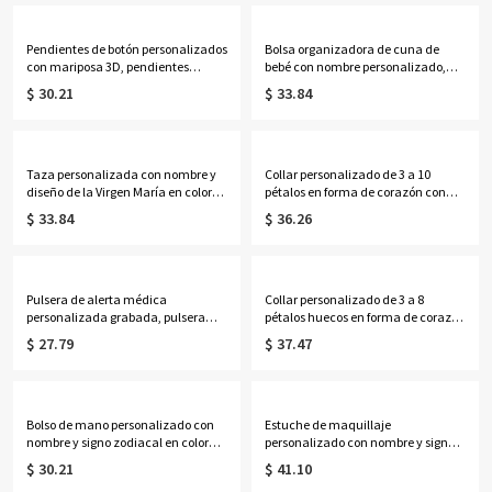
vacaciones, regalo de
aniversario para ella, él o una
aniversario/boda para parejas.
pareja.
Pendientes de botón personalizados
Bolsa organizadora de cuna de
con mariposa 3D, pendientes
bebé con nombre personalizado,
delicados de plata de ley 925,
bolsa de almacenamiento colgante
$ 30.21
$ 33.84
regalos de cumpleaños/Día de la
de algodón para guardería, bolsillo
Madre/Boda para
para mesita de noche, regalo de
ella/esposa/madre/damas de
cumpleaños/baby shower para
honor.
recién nacidos/padres primerizos.
Taza personalizada con nombre y
Collar personalizado de 3 a 10
diseño de la Virgen María en color
pétalos en forma de corazón con
lavanda, taza de cerámica bicolor
piedras de nacimiento y nombres,
$ 33.84
$ 36.26
de 325 ml/444 ml para café o té con
delicada joyería floral familiar,
posavasos, regalo ideal para
regalo de cumpleaños/Día de la
cumpleaños, bautizos o ocasiones
Madre para esposa/madre/abuela.
religiosas para mujeres católicas.
Pulsera de alerta médica
Collar personalizado de 3 a 8
personalizada grabada, pulsera
pétalos huecos en forma de corazón
ajustable de identificación médica
con piedras de nacimiento y
$ 27.79
$ 37.47
de contacto de emergencia, regalo
nombres, delicada joyería floral
de cumpleaños/aniversario para
familiar, regalo de cumpleaños/Día
ella/mujeres/pacientes.
de la Madre para
esposa/madre/abuela.
Bolso de mano personalizado con
Estuche de maquillaje
nombre y signo zodiacal en color
personalizado con nombre y signo
neón, bolso de playa de PVC
zodiacal, espejo con luz LED de tres
$ 30.21
$ 41.10
transparente con asas de cuerda,
colores, joyero de viaje, regalo de