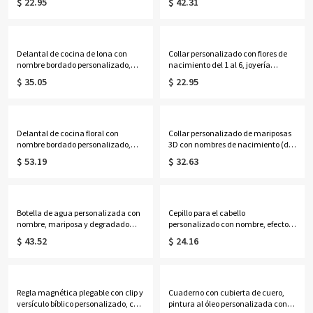
$ 22.95
$ 42.31
para mujer, regalo de
para carrito de golf, regalo de
cumpleaños/boda para
cumpleaños/aniversario para
ella/mamá/amigas/damas de
amantes/jugadores/parejas del
honor.
golf.
Delantal de cocina de lona con
Collar personalizado con flores de
nombre bordado personalizado,
nacimiento del 1 al 6, joyería
ajustable, impermeable, con
delicada de plata de ley 925 para
$ 35.05
$ 22.95
múltiples bolsillos y resistente, ideal
mujer, ideal para cumpleaños,
para hornear y cocinar. Regalo
aniversarios o el Día de la Madre,
perfecto para panaderos, cocineros
para ella, mamá, abuela o
y chefs.
cualquier miembro de la familia.
Delantal de cocina floral con
Collar personalizado de mariposas
nombre bordado personalizado,
3D con nombres de nacimiento (del
delantal de lona con bolsillos y
1 al 8), joyería delicada de plata de
$ 53.19
$ 32.63
correa ajustable, regalo ideal para
ley 925 para la familia, regalo de
amantes de la cocina y la
cumpleaños/Día de la Madre para
repostería.
ella/mamá/abuela.
Botella de agua personalizada con
Cepillo para el cabello
nombre, mariposa y degradado
personalizado con nombre, efecto
cruzado, con versículos bíblicos
nácar, inicial y flor de nacimiento,
$ 43.52
$ 24.16
"Puedo hacer todas las cosas en
cepillo acolchado desenredante
Cristo", de 946 ml (32 oz), regalo
para mujer, regalo de
para cristianos.
cumpleaños/boda para
ella/mamá/damas de honor.
Regla magnética plegable con clip y
Cuaderno con cubierta de cuero,
versículo bíblico personalizado, con
pintura al óleo personalizada con