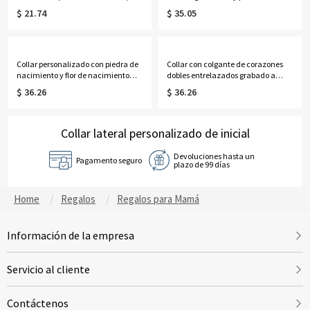
manicura y Biblia para mujer
nacimiento, delicada joyería
$ 21.74
$ 35.05
negra, funda de TPU de doble capa
marina, regalo de
para iPhone, regalo de
cumpleaños/aniversario para
cumpleaños/Navidad para
ella/pareja/mejores
cristianos.
amigas/mujeres/amantes del
océano.
Collar personalizado con piedra de
Collar con colgante de corazones
nacimiento y flor de nacimiento
dobles entrelazados grabado a
con nombre en horizontal, joyería
medida, joyería delicada de plata
$ 36.26
$ 36.26
delicada de plata de ley 925, regalo
de ley 925, regalo de
de cumpleaños/Día de la Madre
cumpleaños/aniversario/Día de la
para ella/mamá/abuela.
Madre para ella/esposa/mamá.
Collar lateral personalizado de inicial
Devoluciones hasta un
Pagamento seguro
plazo de 99 días
Home
Regalos
Regalos para Mamá
Información de la empresa
Servicio al cliente
Contáctenos