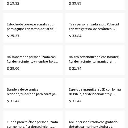
forma de cruz y nombre, accesorio
nombre, ramo de flores de
$ 19.32
$ 39.89
de lectura, regalo de
nacimiento, diario de dibujo y
bautismo/cumpleaños para
pintura con portalápices
cristianos/amantes de los libros.
incorporado, regalo para
pintores/mujeres.
Estuche de cuero personalizado
Taza personalizada estilo Polaroid
para agujas con forma de flor de
con fotos y texto, de cerámica
nacimiento y nombre, estuche
bicolor de 11 oz/15 oz, ideal como
$ 25.37
$ 33.84
vintage con cremallera para agujas
regalo de cumpleaños, aniversario
de coser y ganchillo, organizador de
o conmemorativo para familiares y
viaje para manualidades, regalo
amigos.
para tejedores.
Bolso de mano personalizado con
Bolsita personalizada con nombre,
flor de nacimiento y nombre, bolso
flor de nacimiento, manicura,
de lona de gran capacidad, regalo
Biblia y rosario para mujer negra,
$ 29.00
$ 21.74
de cumpleaños/Día de la
monedero portátil de cuero
Madre/Boda para
sintético, regalo de
ella/mamá/damas de
cumpleaños/bautizo para mujeres
honor/mujeres.
cristianas.
Bandeja de cerámica
Espejo de maquillaje LED con forma
redonda/cuadrada para baratijas,
de Biblia, flor de nacimiento y
regalo de cumpleaños/Navidad
nombre personalizado para mujer
$ 31.42
$ 31.42
para mujeres cristianas, con
negra, espejo compacto doble con
nombre personalizado, flor de
aumento 1x/2x, regalo para
nacimiento y diseño de manicura
ella/mamá/mejores
bíblica.
amigas/damas de honor.
Funda para teléfono personalizada
Anillo personalizado con grabado
con nombre, flor de nacimiento,
de tortuga marina y piedra de