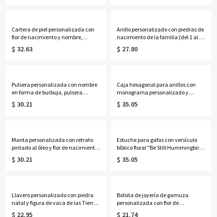
aniversario/San Valentín para ella/
Navidad/bautizo/cumpleaños para
él/parejas.
él/papá/abuelo/cristianos.
Cartera de piel personalizada con
Anillo personalizado con piedras de
flor de nacimiento y nombre,
nacimiento de la familia (del 1 al 7)
monedero con bloqueo RFID y
en múltiples formas, anillo apilable
$ 32.63
$ 27.80
múltiples ranuras para tarjetas,
en forma de
regalo de cumpleaños/Día de la
lágrima/ovalado/redondo/rectang
Madre para mamá/mujer.
ular, regalo de cumpleaños/Día de
la Madre para mamá/abuela.
Pulsera personalizada con nombre
Caja hexagonal para anillos con
en forma de burbuja, pulsera
monograma personalizado y
minimalista ajustable con letra,
escudo floral, con musgo seco en el
$ 30.21
$ 35.05
regalo de cumpleaños para mujer.
interior, soporte de cristal para 2
anillos, regalo de compromiso/boda
para parejas/recién casados.
Manta personalizada con retrato
Estuche para gafas con versículo
pintado al óleo y flor de nacimiento
bíblico floral "Be Still Hummingbird"
con nombre, manta de
y tarjeta de felicitación, bolsa de
$ 30.21
$ 35.05
franela/sherpa para cama o sofá,
almacenamiento portátil de tela
decoración del hogar, regalo de
acolchada para gafas de sol, regalo
cumpleaños para
para cristianos/mujeres.
ella/esposa/madre/abuela.
Llavero personalizado con piedra
Bolsita de joyería de gamuza
natal y figura de vaca de las Tierras
personalizada con flor de
Altas en 3D con etiqueta grabada,
nacimiento y nombre, bolsa de
$ 22.95
$ 21.74