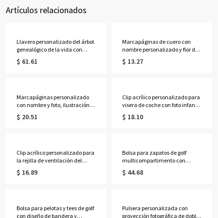
Artículos relacionados
Llavero personalizado del árbol
Marcapáginas de cuero con
genealógico de la vida con
nombre personalizado y flor de
nombres de 1 a 13 niños
nacimiento en acuarela, clip
$ 61.61
$ 13.27
magnético para marcapáginas,
accesorio para libros, regalo de
cumpleaños/Navidad para
amantes de los
libros/lectores/mujeres.
Marcapáginas personalizado
Clip acrílico personalizado para
con nombre y foto, ilustración
visera de coche con foto infantil
de chica negra a la moda con
"Despacio, papá", decoración
$ 20.51
$ 18.10
borla, accesorio de lectura de
de pequeño policía, accesorios
acrílico, regalo de cumpleaños
para coche, regalo de
para amantes de los
cumpleaños/Día del Padre para
libros/mujeres negras
marido/papá.
Clip acrílico personalizado para
Bolsa para zapatos de golf
la rejilla de ventilación del
multicompartimento con
coche con foto infantil
nombre personalizado, diseño
$ 16.89
$ 44.68
"Despacio, papá", decoración
de pelota de golf y bandera de
de pequeño policía, accesorios
pin, accesorios de golf, regalo de
para el coche, regalo de
cumpleaños para amantes,
cumpleaños/Día del Padre para
jugadores y entrenadores de
marido/papá.
golf.
Bolsa para pelotas y tees de golf
Pulsera personalizada con
con diseño de bandera y
proyección fotográfica de doble