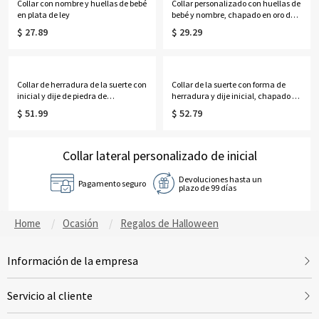
Collar con nombre y huellas de bebé
Collar personalizado con huellas de
en plata de ley
bebé y nombre, chapado en oro de
18 quilates.
$ 27.89
$ 29.29
Collar de herradura de la suerte con
Collar de la suerte con forma de
inicial y dije de piedra de
herradura y dije inicial, chapado en
nacimiento
oro de 18 quilates.
$ 51.99
$ 52.79
Collar lateral personalizado de inicial
Devoluciones hasta un
Pagamento seguro
plazo de 99 días
Home
Ocasión
Regalos de Halloween
Información de la empresa
Servicio al cliente