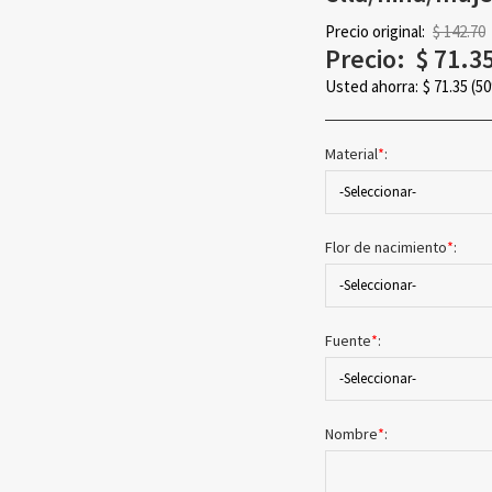
Precio original:
$ 142.70
Precio:
$
71.3
Usted ahorra:
$
71.35
(5
Material
*
:
-Seleccionar-
Flor de nacimiento
*
:
-Seleccionar-
Fuente
*
:
-Seleccionar-
Nombre
*
: