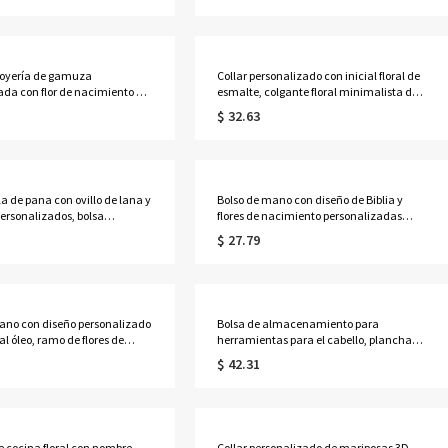
a mamá/mujer.
de Halloween para niños
 joyería de gamuza
Collar personalizado con inicial floral de
ada con flor de nacimiento y
esmalte, colgante floral minimalista de
olsa de almacenamiento
plata de ley 925 para superponer, regalo
$ 32.63
ra pendientes, anillos y
de cumpleaños para mamá/mujer.
on lazo, recuerdo para
de soltera, regalo para damas
ujeres.
la de pana con ovillo de lana y
Bolso de mano con diseño de Biblia y
personalizados, bolsa
flores de nacimiento personalizadas
artimento para guardar
para mujer negra, bolso de yute de gran
$ 27.79
alo de cumpleaños/Día de la
capacidad, regalo de
a mamá/abuela/amantes del
cumpleaños/bautizo/Navidad para
mujeres negras cristianas.
ano con diseño personalizado
Bolsa de almacenamiento para
al óleo, ramo de flores de
herramientas para el cabello, plancha
, color neón, bolso de playa
alisadora y rizadora con nombre
$ 42.31
nsparente a prueba de arena,
personalizado, diseño de ramo de flores
e fiesta de vacaciones de
de nacimiento, con almohadilla
galo para niñas/mujeres.
resistente al calor. Regalo ideal para
niñas o mamás.
e cocina floral con nombre
Collar personalizado de mariposas 3D