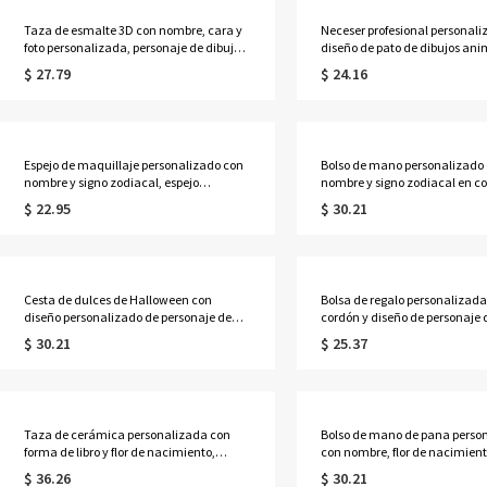
Taza de esmalte 3D con nombre, cara y
Neceser profesional personali
foto personalizada, personaje de dibujos
diseño de pato de dibujos an
animados de Halloween, 355 ml,
neceser transparente de PVC, 
$ 27.79
$ 24.16
resistente a roturas, ideal para pedir
fiestas, vacaciones o como re
dulces o trucos, regalo de Halloween
cumpleaños o graduación par
para niños.
y niñas.
Espejo de maquillaje personalizado con
Bolso de mano personalizado
nombre y signo zodiacal, espejo
nombre y signo zodiacal en co
compacto doble con aumento 1x/2x,
bolso de playa de PVC transpa
$ 22.95
$ 30.21
regalo de cumpleaños/boda para
asas de cuerda, regalo de
ella/damas de honor/mujeres/amantes
cumpleaños/boda para muje
de la astrología.
de honor/amantes de la astrol
Cesta de dulces de Halloween con
Bolsa de regalo personalizada
diseño personalizado de personaje de
cordón y diseño de personaje 
dibujos animados y estampado a
animados de Halloween, bols
$ 30.21
$ 25.37
cuadros, bolsa de gran capacidad para
para pedir dulces, recuerdo de
pedir dulces con asa, regalo de
Halloween, regalo de Hallowe
Halloween para niños y adolescentes.
niños
Taza de cerámica personalizada con
Bolso de mano de pana perso
forma de libro y flor de nacimiento,
con nombre, flor de nacimiento
multicolor, 355 ml, ideal para café o té.
bolso de gran capacidad con 
$ 36.26
$ 30.21
Regalo de cumpleaños o graduación
y bolsillos laterales, regalo de