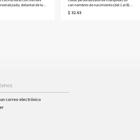
rsonalizado, delantal de lona
con nombres de nacimiento (del 1 al 8),
os y correa ajustable, regalo
joyería delicada de plata de ley 925 para
$ 32.63
 amantes de la cocina y la
la familia, regalo de cumpleaños/Día de
la Madre para ella/mamá/abuela.
tenos
 un correo electrónico
er