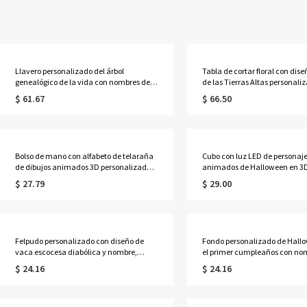
Llavero personalizado del árbol
Tabla de cortar floral con dis
genealógico de la vida con nombres de 1
de las Tierras Altas personali
a 13 niños
nombre, tabla para servir emb
$ 61.67
$ 66.50
estilo occidental con ranura p
orificio para colgar, regalo de
inauguración de casa para m
Bolso de mano con alfabeto de telaraña
Cubo con luz LED de personaje
de dibujos animados 3D personalizado
animados de Halloween en 3
con nombre y foto, de yute/lino, ideal
personalizado con nombre y fo
$ 27.79
$ 29.00
para pedir dulces o truco, regalo de
para dulces de Halloween, reg
Halloween para niños y adolescentes.
niños/adolescentes.
Felpudo personalizado con diseño de
Fondo personalizado de Hall
vaca escocesa diabólica y nombre,
el primer cumpleaños con no
felpudo antideslizante, decoración
pancarta de fantasmas, cala
$ 24.16
$ 24.16
festiva de otoño para el hogar, regalo de
murciélagos, recuerdo de fies
Halloween para familiares y amantes de
cumpleaños, regalo de Hallo
las vacas escocesas.
recién nacidos.