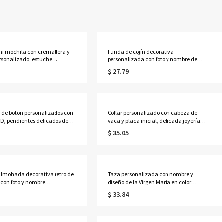
ni mochila con cremallera y
Funda de cojín decorativa
sonalizado, estuche
personalizada con foto y nombre de
r de auriculares de cuero
mascota con diseño de bruja para
$ 27.79
 monedero de viaje, adorno
Halloween, funda de almohada con
, regalo de cumpleaños para
retrato de perro/gato con relleno
iñas
opcional, regalo de Halloween para
amantes de las mascotas.
 de botón personalizados con
Collar personalizado con cabeza de
D, pendientes delicados de
vaca y placa inicial, delicada joyería
y 925, regalos de
occidental de inspiración navajo, regalo
$ 35.05
s/Día de la Madre/Boda para
de cumpleaños/aniversario para
sa/madre/damas de honor.
vaqueras/mujeres.
lmohada decorativa retro de
Taza personalizada con nombre y
con foto y nombre
diseño de la Virgen María en color
ados, diseño de bruja para
lavanda, taza de cerámica bicolor de
$ 33.84
Incluye relleno opcional.
325 ml/444 ml para café o té con
 para el hogar. Regalo de
posavasos, regalo ideal para
 para amantes de las
cumpleaños, bautizos o ocasiones
religiosas para mujeres católicas.