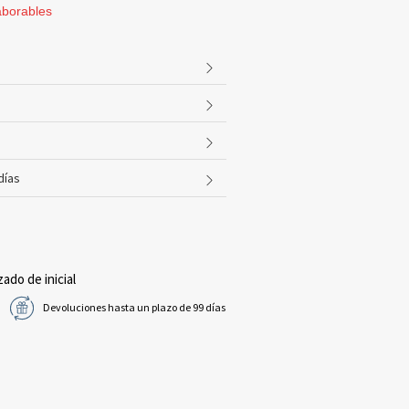
aborables
días
zado de inicial
Devoluciones hasta un plazo de 99 días