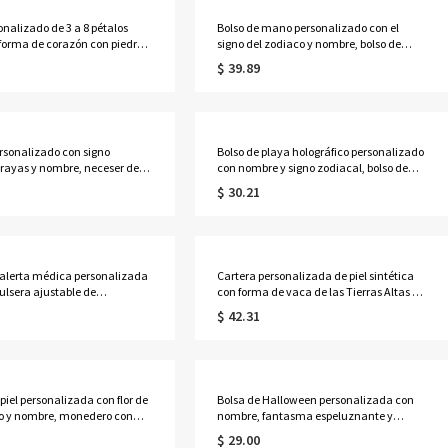
onalizado de 3 a 8 pétalos
Bolso de mano personalizado con el
forma de corazón con piedras
signo del zodiaco y nombre, bolso de
nto y nombres, delicada
lona de gran capacidad, ideal para el
$ 39.89
al familiar, regalo de
día a día, regalo de cumpleaños para
s/Día de la Madre para
ella, sus mejores amigas, mujeres o
dre/abuela.
amantes de la astrología.
rsonalizado con signo
Bolso de playa holográfico personalizado
 rayas y nombre, neceser de
con nombre y signo zodiacal, bolso de
alo de cumpleaños/boda para
mano transparente iridiscente de PVC
$ 30.21
s de honor/mujeres/amantes
impermeable, recuerdo de fiesta para
logía.
vacaciones, regalo para
mujeres/amantes de la astrología.
 alerta médica personalizada
Cartera personalizada de piel sintética
ulsera ajustable de
con forma de vaca de las Tierras Altas y
ción médica de contacto de
nombre, bolso de mano con cremallera
$ 42.31
, regalo para
para mujer, regalo de cumpleaños para
/abuela/mujeres/pacientes.
ella/mamá/amantes de las vacas de las
Tierras Altas.
piel personalizada con flor de
Bolsa de Halloween personalizada con
o y nombre, monedero con
nombre, fantasma espeluznante y
ID y múltiples ranuras para
alfabeto de calabaza con luz LED, con
$ 29.00
regalo de cumpleaños/Día de la
asa, cesta de dulces iluminada, regalo