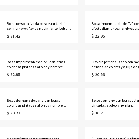
para ella, amantes de los libros y
cumpleaños para amantes de l
mujeres.
profesoras y mujeres.
Bolsa personalizada para guardar hilo
Bolsa impermeable de PVC co
con nombre y flor de nacimiento, bolsa
efecto diamante, nombre per
de tela Oxford de gran capacidad para
y alfabeto de flores de nacimie
$ 31.42
$ 22.95
herramientas de ganchillo, regalo de
para la playa, vacaciones, c
cumpleaños para amantes de las
bodas (para ella, damas de ho
manualidades.
mujeres).
Bolsa impermeable de PVC con letras
Llavero personalizado con nom
coloridas pintadas al óleo y nombre
de lana de colores y aguja de 
personalizado, ideal para la playa o
llavero de punto acrílico, rega
$ 22.95
$ 20.53
como regalo de vacaciones, cumpleaños
cumpleaños/Día de la Madre 
o boda para mujeres, niñas o damas de
mamá/abuela/amantes del te
honor.
Bolso de mano de pana con letras
Bolso de mano con letras colo
coloridas pintadas al óleo y nombre
pintadas al óleo y nombre
personalizado, bolso de mano con
personalizado, color neón, bol
$ 30.21
$ 30.21
cremallera de gran capacidad, regalo de
de PVC transparente con asas
cumpleaños/aniversario para
regalo de cumpleaños/boda p
ella/mamá/mejores amigas/mujeres.
ella/damas de honor/mujeres
Marcapáginas personalizado con
(Juego de 2 unidades) Bolígraf