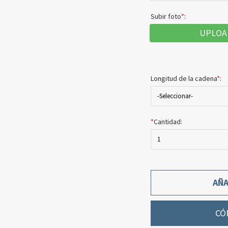
Subir foto
*
:
UPLOA
Longitud de la cadena
*
:
-Seleccionar-
*
Cantidad:
1
AÑA
CÓ