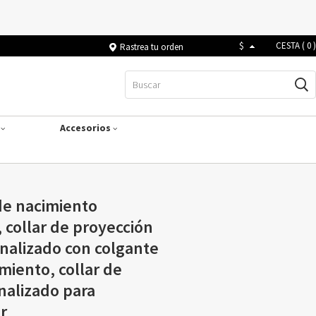
$
CESTA (
0
)
Rastrea tu orden
s
Accesorios
 de nacimiento
 collar de proyección
nalizado con colgante
imiento, collar de
alizado para
r