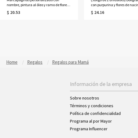
nombre, pintura al óleo y ramo de flores
con purpurina y flores de nac
de nacimiento, clip magnético de cuero,
coloridas personalizadas con
$ 20.53
$ 24.16
regalo de cumpleaños/aniversario para
bolígrafos de punta redonda c
amantes de los libros/lectores/mujeres.
de arena movediza, regalos d
cumpleaños para
mamá/maestras/mujeres
Home
Regalos
Regalos para Mamá
Información de la empresa
Sobre nosotros
Términos y condiciones
Política de confidencialidad
Programa al por Mayor
Programa Influencer