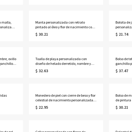
os libros,
o para regalar en Halloween a niños y
Madre par
niñas.
n malla,
Manta personalizada con retrato
Bolsita de
sonalizado
pintado al óleo y flor de nacimiento con
personaliz
nto, ideal
nombre, manta de franela/sherpa para
nombre, b
$ 30.21
$ 21.74
umpleaños o
cama o sofá, decoración del hogar,
portátil pa
nor o
regalo de cumpleaños para
collares c
ella/esposa/madre/abuela.
despedida 
de honor/m
bre, ovillo
Toalla de playa personalizada con
Bolso de te
ganchillo,
diseño de helado derretido, nombre y
ganchillo 
lo de
número, toalla de piscina de microfibra
multicomp
$ 32.63
$ 37.47
para
de secado rápido, recuerdo de fiesta
lanas, reg
jido.
para vacaciones de verano, regalo para
Madre par
familiares, amigos y niños.
ganchillo.
ridas
Monedero de piel con cierre de beso y flor
Bolso de m
celestial de nacimiento personalizada,
de pintura 
so de playa
cartera de viaje para mujer, regalo de
nacimiento
$ 22.95
$ 30.21
 de cuerda,
cumpleaños/boda para
de PVC tra
ara
ella/mamá/amigas/damas de honor.
recuerdo d
.
verano, re
os de gel
Collar personalizado con flores de
Delantal d