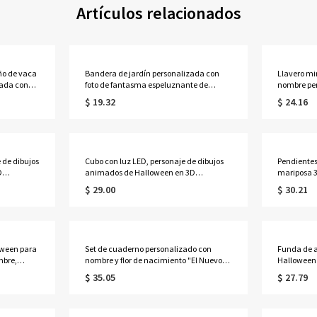
Artículos relacionados
eño de vaca
Bandera de jardín personalizada con
Llavero mi
zada con
foto de fantasma espeluznante de
nombre per
utidos de
dibujos animados para mascotas con
organizado
$ 19.32
$ 24.16
ara jugo y
nombre, bandera de truco o trato,
sintético,
decoración de jardín otoñal para
para bolso
amá/ella.
exteriores, regalo de Halloween para
mujeres/n
dueños de mascotas
 de dibujos
Cubo con luz LED, personaje de dibujos
Pendientes
D
animados de Halloween en 3D
mariposa 3
to, cesta
personalizado con nombre y foto,
plata de le
$ 29.00
$ 30.21
alo para
alfabeto de telaraña, cesta para dulces
cumpleaño
de Halloween, regalo para niños.
ella/espo
oween para
Set de cuaderno personalizado con
Funda de a
mbre,
nombre y flor de nacimiento "El Nuevo
Halloween 
bazas y
Capítulo", cuaderno A5 de piel sintética y
personaliz
$ 35.05
$ 27.79
ta de
bolígrafo, regalo de
mascotas. 
ween para
jubilación/cumpleaños para
Decoración
jubilados/amantes de la
Halloween
lectura/mujeres.
mascotas.