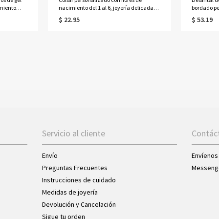
imiento
nacimiento del 1 al 6, joyería delicada
bordado pe
 nombre,
de plata de ley 925 para mujer, ideal
con bolsill
$ 22.95
$ 53.19
on efecto
para cumpleaños, aniversarios o el Día
ideal para
e
de la Madre, para ella, mamá, abuela o
repostería.
cualquier miembro de la familia.
Servicio al cliente
Contác
Envío
Envíenos
Preguntas Frecuentes
Messeng
Instrucciones de cuidado
Medidas de joyería
Devolución y Cancelación
Sigue tu orden