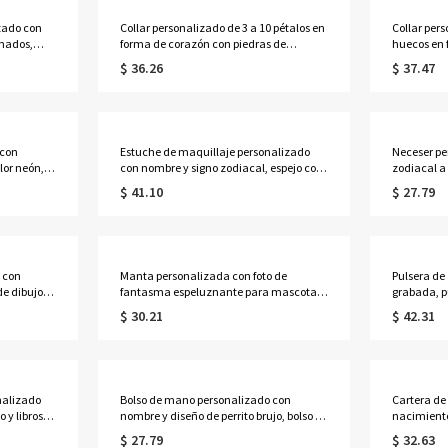
zado con
Collar personalizado de 3 a 10 pétalos en
Collar pers
imados,
forma de corazón con piedras de
huecos en 
ideal para
nacimiento y nombres, delicada joyería
de nacimie
$ 36.26
$ 37.47
galo de
floral familiar, regalo de cumpleaños/Día
joyería flor
a mujeres
de la Madre para esposa/madre/abuela.
cumpleaño
esposa/ma
 con
Estuche de maquillaje personalizado
Neceser pe
lor neón,
con nombre y signo zodiacal, espejo con
zodiacal a
rente con
luz LED de tres colores, joyero de viaje,
viaje, reg
$ 41.10
$ 27.79
regalo de cumpleaños para
ella/dama
res/damas
ella/mujeres/amantes de la astrología.
de la astro
ogía.
 con
Manta personalizada con foto de
Pulsera de
de dibujos
fantasma espeluznante para mascotas
grabada, p
a de lona
con nombre, manta de franela/sherpa
identifica
$ 30.21
$ 42.31
 fiesta de
con retrato de mascota para cama o
emergencia
en para
sofá, decoración del hogar, regalo de
ella/mamá
Halloween para dueños de mascotas
nalizado
Bolso de mano personalizado con
Cartera de 
 y libros,
nombre y diseño de perrito brujo, bolso de
nacimient
cremallera
mano de yute/lino de gran capacidad
bloqueo RF
$ 27.79
$ 32.63
para Halloween, ideal para pedir dulces
tarjetas, 