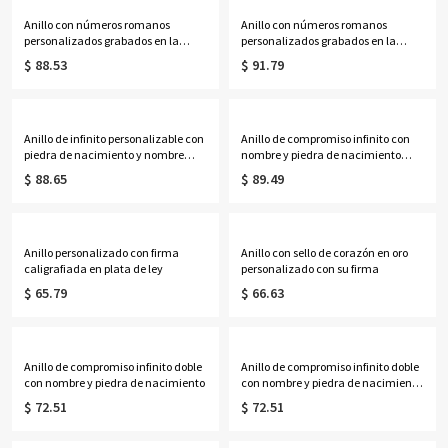
Anillo con números romanos
Anillo con números romanos
personalizados grabados en la
personalizados grabados en la
banda en plata de ley
banda bañado en oro de 18 quilates
$ 88.53
$ 91.79
Anillo de infinito personalizable con
Anillo de compromiso infinito con
piedra de nacimiento y nombre
nombre y piedra de nacimiento
para ella
chapado en oro de 18 quilates
$ 88.65
$ 89.49
Anillo personalizado con firma
Anillo con sello de corazón en oro
caligrafiada en plata de ley
personalizado con su firma
$ 65.79
$ 66.63
Anillo de compromiso infinito doble
Anillo de compromiso infinito doble
con nombre y piedra de nacimiento
con nombre y piedra de nacimiento
chapado en oro de 18 quilates
$ 72.51
$ 72.51