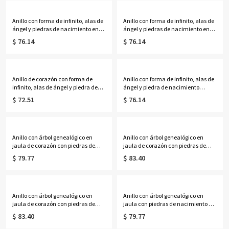
Anillo con forma de infinito, alas de
Anillo con forma de infinito, alas de
ángel y piedras de nacimiento en
ángel y piedras de nacimiento en
plata bañada en oro
oro rosa
$ 76.14
$ 76.14
Anillo de corazón con forma de
Anillo con forma de infinito, alas de
infinito, alas de ángel y piedra de
ángel y piedra de nacimiento
nacimiento bañado en platino
bañado en oro
$ 72.51
$ 76.14
Anillo con árbol genealógico en
Anillo con árbol genealógico en
jaula de corazón con piedras de
jaula de corazón con piedras de
nacimiento de corazón en platino
nacimiento de corazón bañado en
$ 79.77
$ 83.40
oro
Anillo con árbol genealógico en
Anillo con árbol genealógico en
jaula de corazón con piedras de
jaula con piedras de nacimiento de
nacimiento de corazón en oro rosa
corazón bañado en platino
$ 83.40
$ 79.77