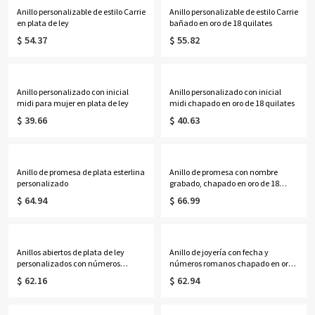
Anillo personalizable de estilo Carrie
Anillo personalizable de estilo Carrie
en plata de ley
bañado en oro de 18 quilates
$ 54.37
$ 55.82
Anillo personalizado con inicial
Anillo personalizado con inicial
midi para mujer en plata de ley
midi chapado en oro de 18 quilates
$ 39.66
$ 40.63
Anillo de promesa de plata esterlina
Anillo de promesa con nombre
personalizado
grabado, chapado en oro de 18
quilates
$ 64.94
$ 66.99
Anillos abiertos de plata de ley
Anillo de joyería con fecha y
personalizados con números
números romanos chapado en oro
romanos
de 18 quilates
$ 62.16
$ 62.94