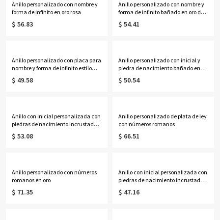
Anillo personalizado con nombre y
Anillo personalizado con nombre y
forma de infinito en oro rosa
forma de infinito bañado en oro de
18 quilates
$ 56.83
$ 54.41
Anillo personalizado con placa para
Anillo personalizado con inicial y
nombre y forma de infinito estilo
piedra de nacimiento bañado en
Carrie en plata de ley
oro de 18 quilates
$ 49.58
$ 50.54
Anillo con inicial personalizada con
Anillo personalizado de plata de ley
piedras de nacimiento incrustadas
con números romanos
en oro rosa
$ 53.08
$ 66.51
Anillo personalizado con números
Anillo con inicial personalizada con
romanos en oro
piedras de nacimiento incrustadas
en plata de ley
$ 71.35
$ 47.16