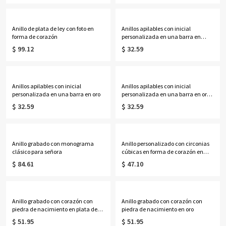
Anillo de plata de ley con foto en
Anillos apilables con inicial
forma de corazón
personalizada en una barra en
plata
$ 99.12
$ 32.59
Anillos apilables con inicial
Anillos apilables con inicial
personalizada en una barra en oro
personalizada en una barra en oro
rosa
$ 32.59
$ 32.59
Anillo grabado con monograma
Anillo personalizado con circonias
clásico para señora
cúbicas en forma de corazón en
plata de ley
$ 84.61
$ 47.10
Anillo grabado con corazón con
Anillo grabado con corazón con
piedra de nacimiento en plata de
piedra de nacimiento en oro
ley
$ 51.95
$ 51.95