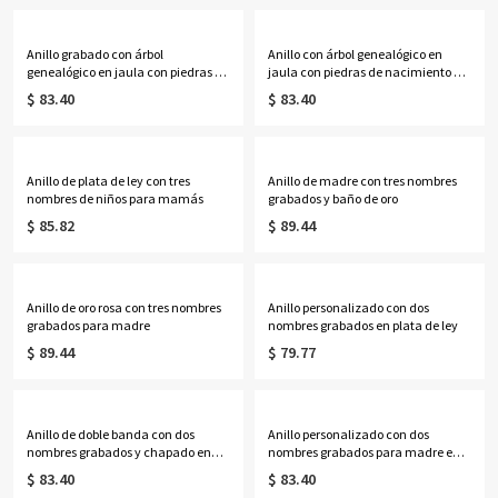
Anillo grabado con árbol
Anillo con árbol genealógico en
genealógico en jaula con piedras de
jaula con piedras de nacimiento de
nacimiento de corazón bañado en
corazón en oro rosa
$ 83.40
$ 83.40
oro
Anillo de plata de ley con tres
Anillo de madre con tres nombres
nombres de niños para mamás
grabados y baño de oro
$ 85.82
$ 89.44
Anillo de oro rosa con tres nombres
Anillo personalizado con dos
grabados para madre
nombres grabados en plata de ley
$ 89.44
$ 79.77
Anillo de doble banda con dos
Anillo personalizado con dos
nombres grabados y chapado en
nombres grabados para madre en
oro
oro rosa
$ 83.40
$ 83.40