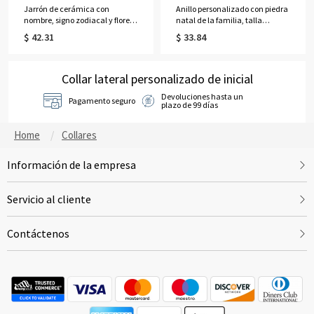
mujeres.
Jarrón de cerámica con
Anillo personalizado con piedra
nombre, signo zodiacal y flores
natal de la familia, talla
de nacimiento, personalizado,
marquesa (del 1 al 6), con
$ 42.31
$ 33.84
con lazo, ideal para decoración
nombre grabado, joyería de
del hogar o como regalo de
plata de ley 925, regalo de
cumpleaños o del Día de la
cumpleaños/Día de la Madre
Madre para ella, mamá, abuela
Collar lateral personalizado de inicial
para mamá/abuela/mujer.
o cualquier mujer.
Devoluciones hasta un
Pagamento seguro
plazo de 99 días
Home
Collares
Información de la empresa
Servicio al cliente
Contáctenos