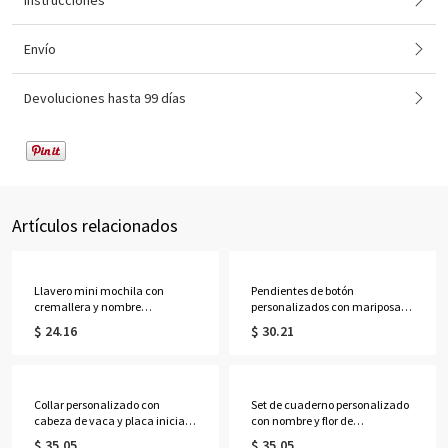
Instrucciones
Envío
Devoluciones hasta 99 días
Artículos relacionados
Llavero mini mochila con
Pendientes de botón
cremallera y nombre
personalizados con mariposa
personalizado, estuche
3D, pendientes delicados de
$ 24.16
$ 30.21
organizador de auriculares de
plata de ley 925, regalos de
cuero sintético, monedero de
cumpleaños/Día de la
viaje, adorno para bolso, regalo
Madre/Boda para
de cumpleaños para
ella/esposa/madre/damas de
mujeres/niñas
honor.
Collar personalizado con
Set de cuaderno personalizado
cabeza de vaca y placa inicial,
con nombre y flor de
delicada joyería occidental de
nacimiento "El Nuevo Capítulo",
$ 35.05
$ 35.05