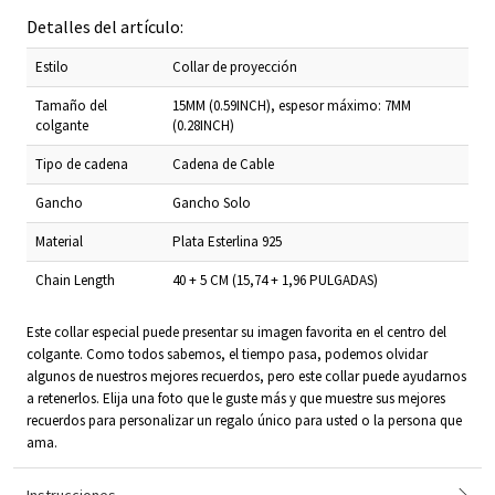
Detalles del artículo:
Estilo
Collar de proyección
Tamaño del
15MM (0.59INCH), espesor máximo: 7MM
colgante
(0.28INCH)
Tipo de cadena
Cadena de Cable
Gancho
Gancho Solo
Material
Plata Esterlina 925
Chain Length
40 + 5 CM (15,74 + 1,96 PULGADAS)
Este collar especial puede presentar su imagen favorita en el centro del
colgante. Como todos sabemos, el tiempo pasa, podemos olvidar
algunos de nuestros mejores recuerdos, pero este collar puede ayudarnos
a retenerlos. Elija una foto que le guste más y que muestre sus mejores
recuerdos para personalizar un regalo único para usted o la persona que
ama.