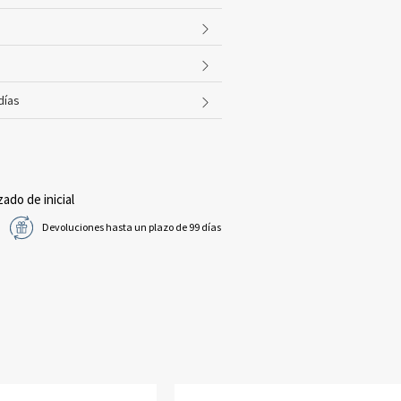
días
zado de inicial
Devoluciones hasta un plazo de 99 días