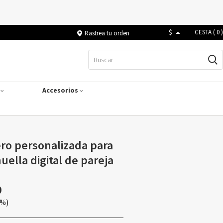
$
CESTA (
0
)
Rastrea tu orden
s
Accesorios
ro personalizada para
ella digital de pareja
9
0%)