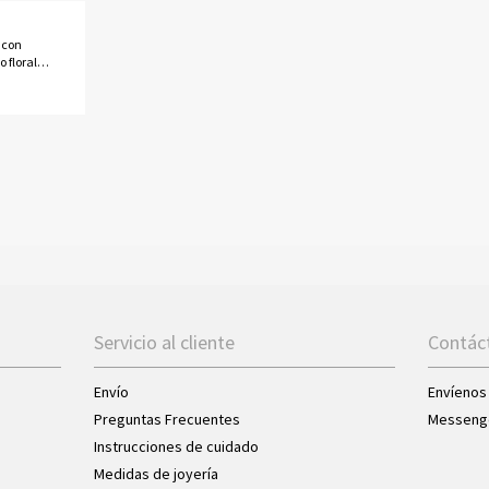
 con
 floral
o
múltiples
de
re/hombre.
Servicio al cliente
Contác
Envío
Envíenos
Preguntas Frecuentes
Messeng
Instrucciones de cuidado
Medidas de joyería