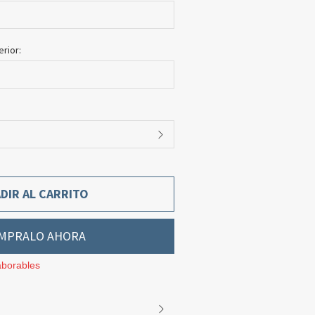
erior:
DIR AL CARRITO
MPRALO AHORA
aborables