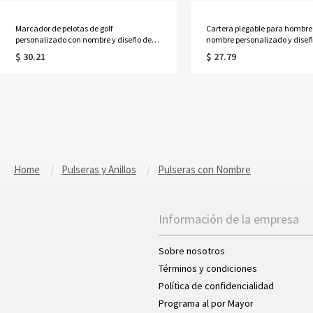
Marcador de pelotas de golf
Cartera plegable para hombre
personalizado con nombre y diseño de
nombre personalizado y diseño
tee, clip magnético para gorra,
retro, cartera delgada de cuer
$ 30.21
$ 27.79
accesorios de golf, regalo para el Día del
granulado ornamentado con 
Padre/Cumpleaños para amantes del
ranuras para tarjetas, regalo 
golf/jugadores/entrenadores
cumpleaños para esposo/pad
Home
Pulseras y Anillos
Pulseras con Nombre
Información de la empresa
Sobre nosotros
Términos y condiciones
Política de confidencialidad
Programa al por Mayor