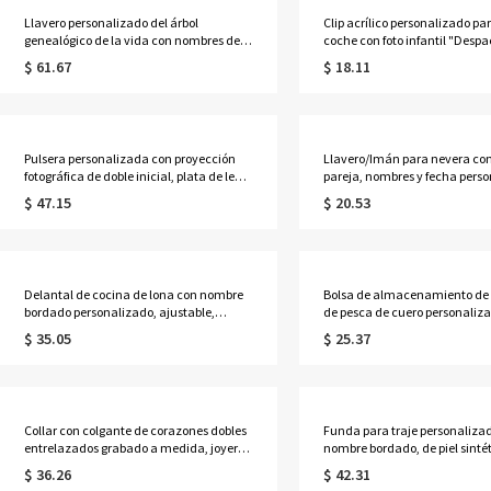
Llavero personalizado del árbol
Clip acrílico personalizado pa
genealógico de la vida con nombres de 1
coche con foto infantil "Despa
a 13 niños
decoración de pequeño policí
$ 61.67
$ 18.11
accesorios para coche, regalo
cumpleaños/Día del Padre pa
marido/papá.
Pulsera personalizada con proyección
Llavero/Imán para nevera con
fotográfica de doble inicial, plata de ley
pareja, nombres y fecha perso
925, delicada pulsera con imagen oculta
decoración romántica de acríl
$ 47.15
$ 20.53
en el interior, joyería apilable
de aniversario/San Valentín pa
conmemorativa, regalo para mujer.
él/parejas.
Delantal de cocina de lona con nombre
Bolsa de almacenamiento de 
bordado personalizado, ajustable,
de pesca de cuero personaliz
impermeable, con múltiples bolsillos y
nombre, estuche portátil con 
$ 35.05
$ 25.37
resistente, ideal para hornear y cocinar.
para señuelos giratorios y cuch
Regalo perfecto para panaderos,
organizador de aparejos para e
cocineros y chefs.
regalo para amantes de la
pesca/papá/hombres
Collar con colgante de corazones dobles
Funda para traje personaliza
entrelazados grabado a medida, joyería
nombre bordado, de piel sinté
delicada de plata de ley 925, regalo de
prueba de polvo con asa, idea
$ 36.26
$ 42.31
cumpleaños/aniversario/Día de la
guardar ropa o como regalo d