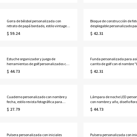
Madre para ella/esposa/mamá.
cumpleaños para padrinos de
caballeros.
Gorra de béisbol personalizada con
Bloque de construcción de fot
retrato de papá bordado, estilo vintage,
desplegable personalizado pa
de perfil bajo y correa ajustable, recuerdo
hijo, mini álbum de fotos fami
$ 59.24
$ 42.31
sentimental, regalo de cumpleaños o del
recuerdos, placa de exhibició
Día del Padre para papá/él.
regalo de aniversario para pa
primerizos.
Estuche organizador y juego de
Funda personalizada para asi
herramientas de golf personalizados con
carrito de golf con el nombre "
el nombre "It's Tee Time", accesorios de
Cart", protector de asiento co
$ 44.73
$ 42.31
golf todo en uno, regalo para el Día del
textura de pelota de golf, acce
Padre/Cumpleaños para
carrito de golf, regalo para a
él/papá/amantes del golf.
jugadores y entrenadores de go
Cuaderno personalizado con nombre y
Lámpara de noche LED perso
fecha, estilo revista fotográfica para
con nombre y año, diseño flora
parejas, tamaño A5, de piel sintética,
gorriones/patos mandarines,
$ 27.79
$ 44.73
tapa dura, ideal como regalo de
madera, lámpara de noche acr
aniversario o San Valentín para ella, él o
regalo de aniversario/boda pa
parejas.
parejas/recién casados.
Pulsera personalizada con iniciales
Pulsera personalizada con inic