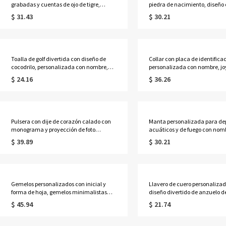
grabadas y cuentas de ojo de tigre,
piedra de nacimiento, diseño d
joyería elástica de cristal curativo
luna y estrella, con cadena tip
$ 31.43
$ 30.21
natural para hombre, regalo de
ajustable, ideal como regalo 
cumpleaños/aniversario para él.
cumpleaños o aniversario para
mamá o cualquier mujer.
Toalla de golf divertida con diseño de
Collar con placa de identifica
cocodrilo, personalizada con nombre,
personalizada con nombre, jo
toalla deportiva absorbente con tejido de
masculina grabada a medida,
$ 24.16
$ 36.26
gofre y clip para colgar, regalo para
cumpleaños/Día del Padre/An
amantes, jugadores y entrenadores de
para él/papá/abuelo/amigos.
golf.
Pulsera con dije de corazón calado con
Manta personalizada para de
monograma y proyección de foto
acuáticos y de fuego con nom
personalizada, pulsera delicada y
franela/sherpa, para el día del
$ 39.89
$ 30.21
ajustable, regalo de
ideal para la cama o el sofá, 
aniversario/cumpleaños para
del hogar y regalo para
esposa/madre/pareja/mujer
amantes/jugadores de deport
Gemelos personalizados con inicial y
Llavero de cuero personaliza
forma de hoja, gemelos minimalistas
diseño divertido de anzuelo d
para hombre, regalo ideal para el Día del
texto, llavero vintage con mo
$ 45.94
$ 21.74
Padre, boda o aniversario para papá,
regalo para el Día del Padre
esposo o padrinos de boda.
para pescadores/papás/marid