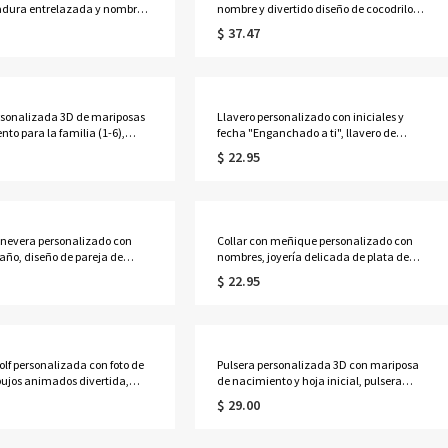
adura entrelazada y nombres,
nombre y divertido diseño de cocodrilo
quera ecuestre del oeste,
para asiento de carrito de golf, protector
$ 37.47
timental para jinetes/para
de asiento para carrito, accesorios para
carrito de golf, regalo para amantes,
jugadores y entrenadores de golf.
rsonalizada 3D de mariposas
Llavero personalizado con iniciales y
to para la familia (1-6),
fecha "Enganchado a ti", llavero de
ustable delicada de plata de
pesca con anzuelo y pez, regalo para el
$ 22.95
egalo de cumpleaños/Día de la
Día del Padre/Aniversario para
a ella/mamá/abuela.
pescadores/papá/novio/esposo
nevera personalizado con
Collar con meñique personalizado con
año, diseño de pareja de
nombres, joyería delicada de plata de
 dibujos animados en un
ley 925, regalo de cumpleaños/San
$ 22.95
ecuerdo de vacaciones, regalo
Valentín/aniversario para
entín/aniversario para
ella/pareja/mejor amiga.
olf personalizada con foto de
Pulsera personalizada 3D con mariposa
bujos animados divertida,
de nacimiento y hoja inicial, pulsera
rtiva absorbente con tejido de
delicada y ajustable, regalo de
$ 29.00
p para colgar, regalo de
cumpleaños/boda/aniversario para
/Día del Padre para
ella/damas de honor/mejores amigas.
antes del golf.