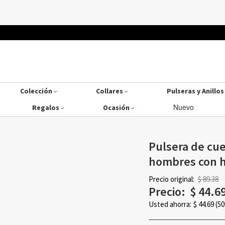
Colección
Collares
Pulseras y Anillo
Nuevo
Regalos
Ocasión
Pulsera de cue
hombres con hu
Precio original:
$ 89.38
Precio:
$
44.6
Usted ahorra:
$
44.69
(5