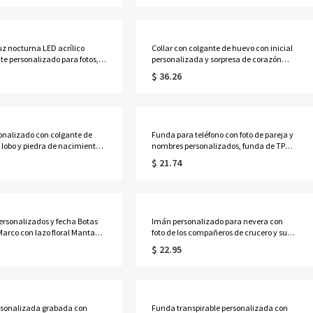
ctores, parejas o familias.
regalo de cumpleaños/Día del Padre
para él/papá/amantes del golf.
uz nocturna LED acrílico
Collar con colgante de huevo con inicial
te personalizado para fotos,
personalizada y sorpresa de corazón
 fotos familiares HD con base
rojo, collar con corazón 3D que se puede
$ 36.26
 decoración del hogar,
abrir y etiqueta con letra, regalo de
o/baby shower para
cumpleaños/aniversario para
s/amantes.
ella/pareja.
sonalizado con colgante de
Funda para teléfono con foto de pareja y
 lobo y piedra de nacimiento,
nombres personalizados, funda de TPU
kinga para hombre, regalo de
de doble capa para iPhone, regalo de
$ 21.74
/Día del Padre/Aniversario
aniversario/San Valentín para ella/
apá/hermano/familia/amigos.
él/parejas.
rsonalizados y fecha Botas
Imán personalizado para nevera con
arco con lazo floral Manta
foto de los compañeros de crucero y sus
Sra. con borlas, manta de
nombres, recuerdo de vacaciones en
$ 22.95
ave, regalo de
crucero, regalo de San
o/boda para pareja/recién
Valentín/aniversario para parejas.
rsonalizada grabada con
Funda transpirable personalizada con