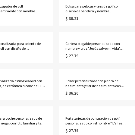
 zapatos de golf
Bolsa para pelotas y tees de golf con
artimento con nombre
diseño de bandera y nombre
do, diseño de pelota de golf y
personalizado, estuche de
$ 30.21
pin, accesorios de golf, regalo
almacenamiento de cuero sintético con
años para amantes,
clip para cinturón, regalo para amantes,
y entrenadores de golf.
jugadores y entrenadores de golf.
onalizada para asiento de
Cartera plegable personalizada con
golf con diseño de
nombre y cruz "Jesús salvó mi vida",
sa y nombre, accesorios para
tarjetero de cuero sintético para hombre,
$ 27.79
olf, regalo de
regalo de Navidad/bautizo/cumpleaños
s/aniversario para
para él/papá/abuelo/cristianos.
gadores/parejas del golf.
nalizada estilo Polaroid con
Collar personalizado con piedra de
to, de cerámica bicolor de 11
nacimiento y flor de nacimiento con
ideal como regalo de
nombre en horizontal, joyería delicada
$ 36.26
, aniversario o
de plata de ley 925, regalo de
ivo para familiares y
cumpleaños/Día de la Madre para
ella/mamá/abuela.
ara coche personalizado de
Portatarjetas de puntuación de golf
nogal con foto familiar y texto
personalizado con el nombre "It's Tee
dorno vintage para colgar en
Time", funda de cuero para libro de
$ 27.79
etrovisor, regalo de aniversario
distancias de golf, accesorios de golf,