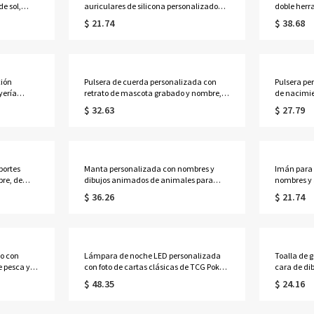
e sol,
auriculares de silicona personalizado
doble herr
o clip,
con grabado y nombre, organizador de
joyería va
$ 21.74
$ 38.68
de
cables para auriculares inalámbricos
regalo sen
 ella,
portátil, a prueba de polvo y multicolor,
ella.
regalo para la familia/él/ella.
ción
Pulsera de cuerda personalizada con
Pulsera pe
yería
retrato de mascota grabado y nombre,
de nacimien
 regalo de
pulsera con colgante circular hueco de
pulsera aj
$ 32.63
$ 27.79
iversario
gato/perro de plata de ley 925, regalo
ley 925, r
conmemorativo para dueños/amantes
Madre par
de mascotas.
portes
Manta personalizada con nombres y
Imán para 
bre, de
dibujos animados de animales para
nombres y 
 partido,
parejas, con borlas, de franela, para
pájaros de
$ 36.26
$ 21.74
decoración
cama o sofá, regalo de aniversario/San
crucero, r
Valentín/boda para parejas/recién
de San Val
es.
casados.
parejas.
do con
Lámpara de noche LED personalizada
Toalla de g
e pesca y
con foto de cartas clásicas de TCG Poke
cara de di
squetón,
con marco de madera, lámpara de
toalla depo
$ 48.35
$ 24.16
/Cumpleaños
mesa de acrílico estilo anime, regalo de
gofre y cli
os.
aniversario/boda para recién
cumpleaños
casados/familiares.
él/papá/am