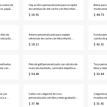
ra visera de
Clip acrílico personalizado para la rejilla
Bolsa para
cio, papá",
de ventilación del coche con foto infantil
multicomp
a,
"Despacio, papá", decoración de
personaliza
$ 16.91
$ 44.73
 de
pequeño policía, accesorios para el
bandera de 
ra
coche, regalo de cumpleaños/Día del
de cumple
Padre para marido/papá.
jugadores 
 foto de
Adorno personalizado para espejo
Funda pers
nalizados,
retrovisor de coche con foto infantil
carrito de 
ico, regalo
"Despacio, papá", decoración colgante
corazón/ro
$ 18.11
$ 42.31
ra ella/
para coche de pequeño policía, regalo de
carrito de g
cumpleaños/Día del Padre para
cumpleaño
marido/papá.
amantes/ju
señuelos
Polo de golf personalizado con retrato de
Taza perso
ada con
mascota bordado, camiseta deportiva
fotos y tex
cremallera
transpirable de algodón de manga corta
oz/15 oz, 
$ 54.40
$ 33.84
arillas,
para hombre, regalo de cumpleaños
cumpleaños
xteriores,
para jugadores de golf/dueños de
conmemorat
mascotas/hombres
amigos.
da con
Collar con colgante de cruz
Colgante p
tica a
personalizado con foto y texto grabado,
madera de 
l para
colgante delgado con apertura abatible
grabado, a
$ 37.46
$ 31.41
e boda o
en el interior, joyería minimalista
el espejo r