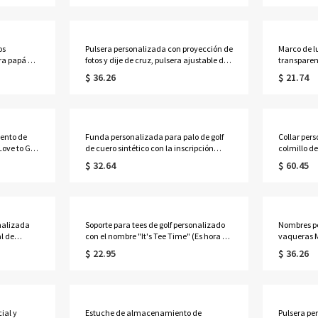
 boda o
masculina, regalo sentimental para
para condu
hombres.
os
Pulsera personalizada con proyección de
Marco de l
ra papá e
fotos y dije de cruz, pulsera ajustable de
transparen
liar para
piedra natural, regalo de aniversario/Día
lámpara de
$ 36.26
$ 21.74
n de mesa,
del Padre/Cumpleaños para
de madera,
pá/padres
él/papá/hombres
aniversari
familiare
ento de
Funda personalizada para palo de golf
Collar per
Love to Golf
de cuero sintético con la inscripción
colmillo de
n diseño de
"Best Dad" de Par, con nombres de niños,
joyería vi
$ 32.64
$ 60.45
sorios para
accesorios de golf, regalo de
cumpleaños
mantes,
cumpleaños/Día del Padre para
para él/p
lf.
papá/esposo/amantes del golf.
nalizada
Soporte para tees de golf personalizado
Nombres pe
l de
con el nombre "It's Tee Time" (Es hora de
vaqueras M
 marco de
jugar al golf) con 5 tees, etiqueta para
para Sr. y 
$ 22.95
$ 36.26
ílica,
bolsa de golf de cuero sintético,
franela su
ra
accesorios de golf, regalo para amantes,
aniversari
jugadores y entrenadores de golf.
casados
ial y
Estuche de almacenamiento de
Pulsera pe