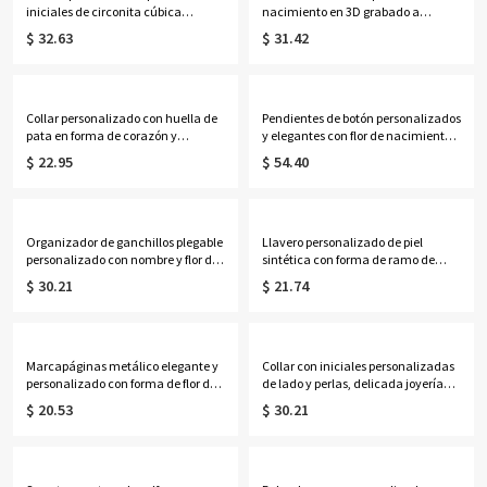
iniciales de circonita cúbica
nacimiento en 3D grabado a
personalizadas, joyería apilable de
medida, delicado anillo abierto
$ 32.63
$ 31.42
letras pavé delicadas de plata de
ajustable, regalo de
ley 925, regalo para mamá/damas
cumpleaños/Día de la
de honor/ella
Madre/Aniversario para
ella/Mamá/Pareja/Mejor amiga
Collar personalizado con huella de
Pendientes de botón personalizados
pata en forma de corazón y
y elegantes con flor de nacimiento y
nombre, dije calado de perro/gato
piedra de nacimiento, pendientes
$ 22.95
$ 54.40
de plata de ley 925, recuerdo
florales delicados y ligeros de plata
conmemorativo, regalo para
de ley 925, regalo de cumpleaños
dueño/a de mascota.
para mamá/niñas/mujeres.
Organizador de ganchillos plegable
Llavero personalizado de piel
personalizado con nombre y flor de
sintética con forma de ramo de
nacimiento, accesorios de punto,
hojas de campanilla, hecho a
$ 30.21
$ 21.74
regalo de cumpleaños/Día de la
mano, con nombre y flor de
Madre para
nacimiento, accesorio para bolso,
ella/mamá/abuela/amantes del
regalo de cumpleaños para
ganchillo.
mujeres/niñas.
Marcapáginas metálico elegante y
Collar con iniciales personalizadas
personalizado con forma de flor de
de lado y perlas, delicada joyería
nacimiento y nombre, marcador de
femenina, regalo de
$ 20.53
$ 30.21
lectura delgado con recorte floral
aniversario/Día de la
hueco, regalo de cumpleaños para
Madre/Cumpleaños para
amantes de los libros/lectores/para
ella/esposa/mamá/mejores
ella.
amigas.