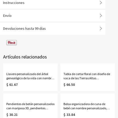
Instrucciones
Envío
Devoluciones hasta 99 días
Artículos relacionados
Llavero personalizado del árbol
Tabla de cortar floral con diseño de
genealógico de la vida con nombres
vaca de las Tierras Altas
de 1 a 13 niños
personalizada con nombre, tabla
$ 61.67
$ 66.50
para servir embutidos de estilo
occidental con ranura para jugo y
orificio para colgar, regalo de
inauguración de casa para
mamá/ella.
Pendientes de botón personalizados
Bolsa organizadora de cuna de
con mariposa 3D, pendientes
bebé con nombre personalizado,
delicados de plata de ley 925,
bolsa de almacenamiento colgante
$ 30.21
$ 33.84
regalos de cumpleaños/Día de la
de algodón para guardería, bolsillo