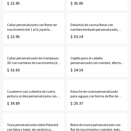
personalizada, cartera de viaje
ajustable, impermeable, con
$ 22.95
$ 35.05
para mujer, regalo de
múltiples bolsillos y resistente, ideal
cumpleaños/boda para
para hornear y cocinar. Regalo
ella/mamá/amigas/damas de
perfecto para panaderos, cocineros
honor.
y chefs.
Collar personalizado con flores de
Delantal de cocina floral con
nacimiento del 1 al 6, joyería
nombre bordado personalizado,
delicada de plata de ley 925 para
delantal de lona con bolsillos y
$ 22.95
$ 53.19
mujer, ideal para cumpleaños,
correa ajustable, regalo ideal para
aniversarios o el Día de la Madre,
amantes de la cocina y la
para ella, mamá, abuela o
repostería.
cualquier miembro de la familia.
Collar personalizado de mariposas
Cepillo para el cabello
3D con nombres de nacimiento (del
personalizado con nombre, efecto
1 al 8), joyería delicada de plata de
nácar, inicial y flor de nacimiento,
$ 32.63
$ 24.16
ley 925 para la familia, regalo de
cepillo acolchado desenredante
cumpleaños/Día de la Madre para
para mujer, regalo de
ella/mamá/abuela.
cumpleaños/boda para
ella/mamá/damas de honor.
Cuaderno con cubierta de cuero,
Estuche de cuero personalizado
pintura al óleo personalizada con
para agujas con forma de flor de
nombre, ramo de flores de
nacimiento y nombre, estuche
$ 39.89
$ 25.37
nacimiento, diario de dibujo y
vintage con cremallera para agujas
pintura con portalápices
de coser y ganchillo, organizador de
incorporado, regalo para
viaje para manualidades, regalo
pintores/mujeres.
para tejedores.
Taza personalizada estilo Polaroid
Bolso de mano personalizado con
con fotos y texto, de cerámica
flor de nacimiento y nombre, bolso