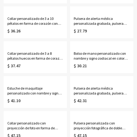
Madre/Boda para
para mesita de noche, regalo de
ella/esposa/madre/damas de
cumpleaños/baby shower para
honor.
recién nacidos/padres primerizos.
Collar personalizado de 3 a 10
Pulsera de alerta médica
pétalos en forma de corazón con
personalizada grabada, pulsera
piedras de nacimiento y nombres,
ajustable de identificación médica
$ 36.26
$ 27.79
delicada joyería floral familiar,
de contacto de emergencia, regalo
regalo de cumpleaños/Día de la
de cumpleaños/aniversario para
Madre para esposa/madre/abuela.
ella/mujeres/pacientes.
Collar personalizado de 3 a 8
Bolso de mano personalizado con
pétalos huecos en forma de corazón
nombre y signo zodiacal en color
con piedras de nacimiento y
neón, bolso de playa de PVC
$ 37.47
$ 30.21
nombres, delicada joyería floral
transparente con asas de cuerda,
familiar, regalo de cumpleaños/Día
regalo de cumpleaños/boda para
de la Madre para
mujeres/damas de honor/amantes
esposa/madre/abuela.
de la astrología.
Estuche de maquillaje
Pulsera de alerta médica
personalizado con nombre y signo
personalizada grabada, pulsera
zodiacal, espejo con luz LED de tres
ajustable de identificación médica
$ 41.10
$ 42.31
colores, joyero de viaje, regalo de
de contacto de emergencia, regalo
cumpleaños para
para
ella/mujeres/amantes de la
ella/mamá/abuela/mujeres/pacie
astrología.
ntes.
Collar personalizado con
Pulsera personalizada con
proyección de foto en forma de
proyección fotográfica de doble
corazón y piedra natal, collar
inicial, plata de ley 925, delicada
$ 47.15
$ 47.15