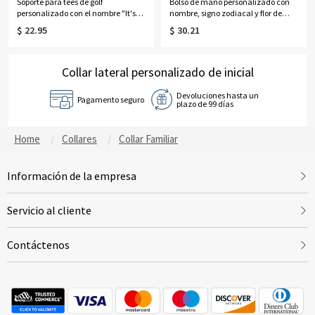
Soporte para tees de golf
Bolso de mano personalizado con
personalizado con el nombre "It's
nombre, signo zodiacal y flor de
Tee Time" (Es hora de jugar al golf)
nacimiento, bolso de lona de gran
$ 22.95
$ 30.21
con 5 tees, etiqueta para bolsa de
capacidad con asas de cuero,
golf de cuero sintético, accesorios
regalo de cumpleaños/Día de la
de golf, regalo para amantes,
Madre para ella/mamá/mujer
jugadores y entrenadores de golf.
Collar lateral personalizado de inicial
Devoluciones hasta un
Pagamento seguro
plazo de 99 días
Home
Collares
Collar Familiar
Información de la empresa
Servicio al cliente
Contáctenos