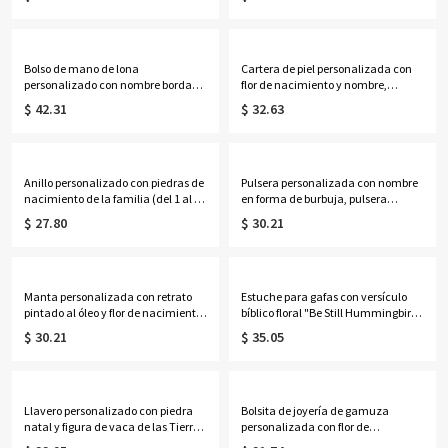
delicado de plata de ley 925 con
pulsera con imagen oculta en el
imagen, regalo de
interior, joyería apilable
aniversario/cumpleaños para
conmemorativa, regalo para mujer.
mamá/esposa/mujer.
Bolso de mano de lona
Cartera de piel personalizada con
personalizado con nombre bordado
flor de nacimiento y nombre,
para golf, bolso de mano para mujer
monedero con bloqueo RFID y
$ 42.31
$ 32.63
con ribete en contraste, bolso de
múltiples ranuras para tarjetas,
estilo preppy para club de campo,
regalo de cumpleaños/Día de la
regalo de cumpleaños para
Madre para mamá/mujer.
golfistas.
Anillo personalizado con piedras de
Pulsera personalizada con nombre
nacimiento de la familia (del 1 al 7)
en forma de burbuja, pulsera
en múltiples formas, anillo apilable
minimalista ajustable con letra,
$ 27.80
$ 30.21
en forma de
regalo de cumpleaños para mujer.
lágrima/ovalado/redondo/rectang
ular, regalo de cumpleaños/Día de
la Madre para mamá/abuela.
Manta personalizada con retrato
Estuche para gafas con versículo
pintado al óleo y flor de nacimiento
bíblico floral "Be Still Hummingbird"
con nombre, manta de
y tarjeta de felicitación, bolsa de
$ 30.21
$ 35.05
franela/sherpa para cama o sofá,
almacenamiento portátil de tela
decoración del hogar, regalo de
acolchada para gafas de sol, regalo
cumpleaños para
para cristianos/mujeres.
ella/esposa/madre/abuela.
Llavero personalizado con piedra
Bolsita de joyería de gamuza
natal y figura de vaca de las Tierras
personalizada con flor de
Altas en 3D con etiqueta grabada,
nacimiento y nombre, bolsa de