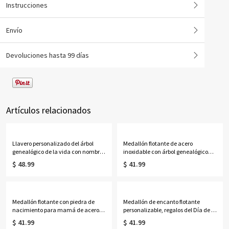
Instrucciones
Envío
Devoluciones hasta 99 días
Artículos relacionados
Llavero personalizado del árbol
Medallón flotante de acero
genealógico de la vida con nombres
inoxidable con árbol genealógico
de 1 a 13 niños
para madres
$ 48.99
$ 41.99
Medallón flotante con piedra de
Medallón de encanto flotante
nacimiento para mamá de acero
personalizable, regalos del Día de la
inoxidable
Madre
$ 41.99
$ 41.99