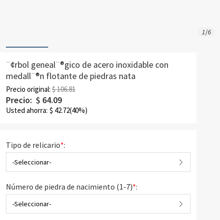
1
/
6
¨¢rbol geneal¨®gico de acero inoxidable con
medall¨®n flotante de piedras nata
Precio original:
$ 106.81
Precio:
$
64.09
Usted ahorra:
$
42.72
(40%)
Tipo de relicario
*
:
-Seleccionar-
Número de piedra de nacimiento (1-7)
*
:
-Seleccionar-