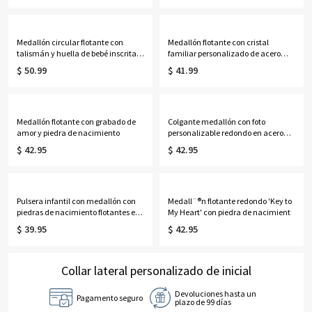
Medallón circular flotante con
Medallón flotante con cristal
talismán y huella de bebé inscrita
familiar personalizado de acero
para mamá
inoxidable
$ 50.99
$ 41.99
Medallón flotante con grabado de
Colgante medallón con foto
amor y piedra de nacimiento
personalizable redondo en acero
inoxidable
$ 42.95
$ 42.95
Pulsera infantil con medallón con
Medall¨®n flotante redondo 'Key to
piedras de nacimiento flotantes en
My Heart' con piedra de nacimient
acero inoxidable.
$ 39.95
$ 42.95
Collar lateral personalizado de inicial
Devoluciones hasta un
Pagamento seguro
plazo de 99 días