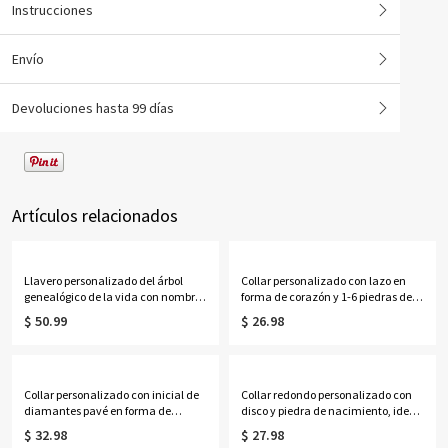
Instrucciones
Envío
Devoluciones hasta 99 días
Artículos relacionados
Llavero personalizado del árbol
Collar personalizado con lazo en
genealógico de la vida con nombres
forma de corazón y 1-6 piedras de
de 1 a 13 niños
nacimiento con nombres, delicada
$ 50.99
$ 26.98
joyería familiar de cristal
deslizante, regalo de
cumpleaños/Día de la Madre para
mamá/abuela/ella.
Collar personalizado con inicial de
Collar redondo personalizado con
diamantes pavé en forma de
disco y piedra de nacimiento, ideal
corazón con rayos de sol, delicado
para la graduación de la escuela
$ 32.98
$ 27.98
colgante de corazón festoneado
secundaria o la universidad en