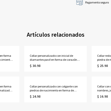
Pagamento seguro
Artículos relacionados
 en forma
Collar personalizado con inicial de
Collar red
acimiento
diamantes pavé en forma de corazón
piedra de 
 familiar
con rayos de sol, delicado colgante de
graduación
$ 30.98
$ 25.98
e
corazón festoneado radiante con una
la universi
para
sola letra, regalo de cumpleaños para
para grad
mamá/novias/ella.
o en forma
Collar personalizado con colgante con
Collar con
nalizado y
piedras de nacimiento en forma de
nombres, j
o, joyería
corazón infinito y nombres, delicado
ley 925, r
$ 24.98
$ 16.98
e
colgante conmemorativo de plata de ley
Valentín/a
925, regalo de cumpleaños para
ella/parej
novias/parejas/ella.