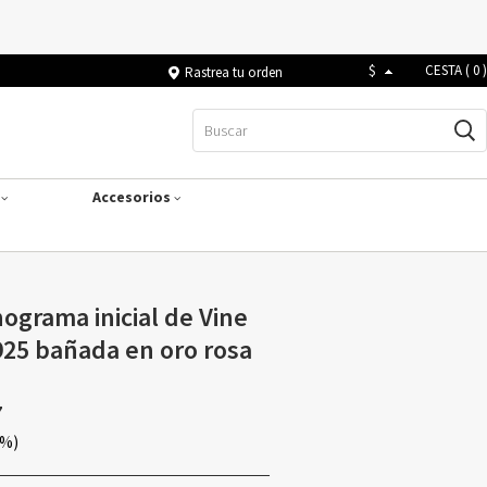
$
CESTA (
0
)
Rastrea tu orden
s
Accesorios
ograma inicial de Vine
925 bañada en oro rosa
7
0%)