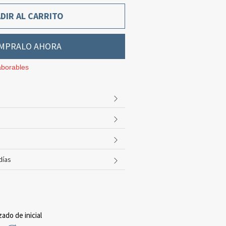
DIR AL CARRITO
MPRALO AHORA
aborables
días
zado de inicial