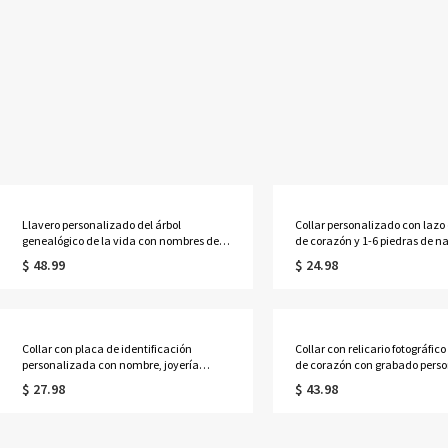
Llavero personalizado del árbol
Collar personalizado con lazo
genealógico de la vida con nombres de 1
de corazón y 1-6 piedras de n
a 13 niños
con nombres, delicada joyería
$ 48.99
$ 24.98
de cristal deslizante, regalo d
cumpleaños/Día de la Madre 
mamá/abuela/ella.
Collar con placa de identificación
Collar con relicario fotográfic
personalizada con nombre, joyería
de corazón con grabado perso
masculina grabada a medida, regalo de
de 3 a 12 piedras de nacimient
$ 27.98
$ 43.98
cumpleaños/Día del Padre/Aniversario
con colgante de foto, regalo d
para él/papá/abuelo/amigos.
cumpleaños/aniversario para
ella/mamá/abuela.