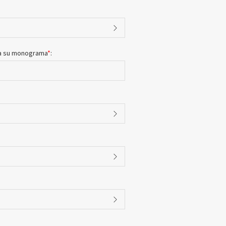
ara su monograma
*
: