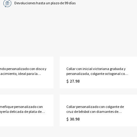
Devoluciones hasta un plazo de 99 días
ondo personalizado con disco y
Collar con inicial victoriana grabada y
nacimiento, ideal para la
personalizada, colgante octogonal con
 de la escuela secundaria o
letra ornamentada y grabado en la parte
$ 27.98
dad en 2026. Regalo perfecto
posterior, regalo de
uados.
cumpleaños/graduación para
él/ella/amigos.
 meñique personalizado con
Collar personalizado con colgante de
oyería delicada de plata de
cruz de béisbol con diamantes de
egalo de cumpleaños/San
imitación, cuentas y diseño de goteo,
$ 30.98
niversario para
con nombre y número. Joyería
a/mejor amiga.
deportiva, regalo ideal para el día del
partido o cumpleaños para amantes y
jugadores de béisbol.