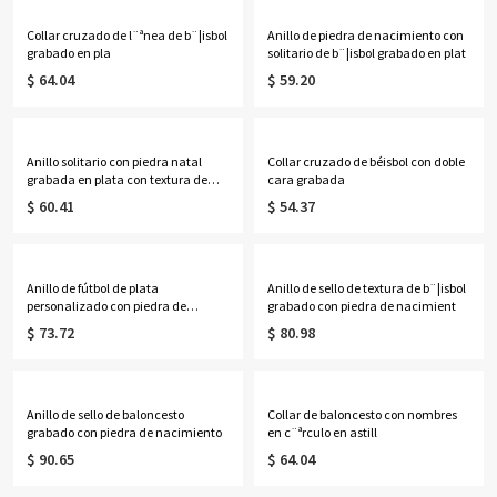
Collar cruzado de l¨ªnea de b¨¦isbol
Anillo de piedra de nacimiento con
grabado en pla
solitario de b¨¦isbol grabado en plat
$ 64.04
$ 59.20
Anillo solitario con piedra natal
Collar cruzado de béisbol con doble
grabada en plata con textura de
cara grabada
béisbol
$ 60.41
$ 54.37
Anillo de fútbol de plata
Anillo de sello de textura de b¨¦isbol
personalizado con piedra de
grabado con piedra de nacimient
nacimiento grabada
$ 73.72
$ 80.98
Anillo de sello de baloncesto
Collar de baloncesto con nombres
grabado con piedra de nacimiento
en c¨ªrculo en astill
$ 90.65
$ 64.04