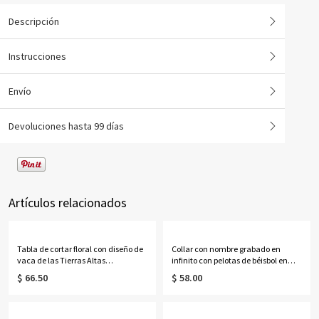
Descripción
Instrucciones
Envío
Devoluciones hasta 99 días
Artículos relacionados
Tabla de cortar floral con diseño de
Collar con nombre grabado en
vaca de las Tierras Altas
infinito con pelotas de béisbol en
personalizada con nombre, tabla
plata de ley
$ 66.50
$ 58.00
para servir embutidos de estilo
occidental con ranura para jugo y
orificio para colgar, regalo de
inauguración de casa para