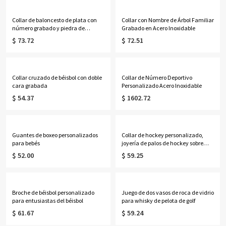
Collar de baloncesto de plata con
Collar con Nombre de Árbol Familiar
número grabado y piedra de
Grabado en Acero Inoxidable
nacimiento
$ 73.72
$ 72.51
Collar cruzado de béisbol con doble
Collar de Número Deportivo
cara grabada
Personalizado Acero Inoxidable
$ 54.37
$ 1602.72
Guantes de boxeo personalizados
Collar de hockey personalizado,
para bebés
joyería de palos de hockey sobre
hielo, regalo para mamás, equipo
$ 52.00
$ 59.25
de jugadores de hockey para niñas
Broche de béisbol personalizado
Juego de dos vasos de roca de vidrio
para entusiastas del béisbol
para whisky de pelota de golf
$ 61.67
$ 59.24