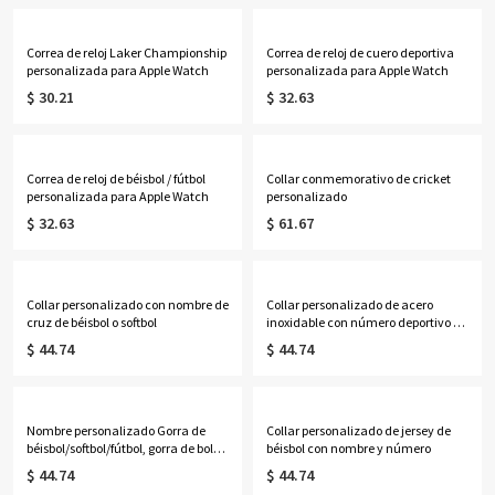
Correa de reloj Laker Championship
Correa de reloj de cuero deportiva
personalizada para Apple Watch
personalizada para Apple Watch
$ 30.21
$ 32.63
Correa de reloj de béisbol / fútbol
Collar conmemorativo de cricket
personalizada para Apple Watch
personalizado
$ 32.63
$ 61.67
Collar personalizado con nombre de
Collar personalizado de acero
cruz de béisbol o softbol
inoxidable con número deportivo de
béisbol y softbol con nombre, regalos
$ 44.74
$ 44.74
para amantes de los deportes
Nombre personalizado Gorra de
Collar personalizado de jersey de
béisbol/softbol/fútbol, gorra de bola
béisbol con nombre y número
personalizada
$ 44.74
$ 44.74