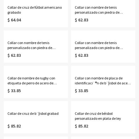
Collar de cruz de fútbol americano
Collar con nombre de tenis
grabado
personalizado con piedra de
nacimiento en oro rosa
$ 64.04
$ 62.83
Collar con nombre de tenis
Collar con nombre de tenis
personalizado con piedra de
personalizado con piedra de
nacimiento en oro
nacimiento en plata
$ 62.83
$ 62.83
Collar de nombre de rugby con
Collar con nombre de placa de
etiqueta de perro de acero de
identificaci¨®n de b¨¦isbol de acero
titanio para hombre
titan
$ 33.85
$ 33.85
Collar de cruz de b¨¦isbol grabad
Collar de cruz de béisbol
personalizado en plata de ley
$ 85.82
$ 85.82