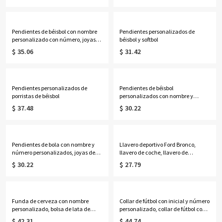
deporte/cumpleaños/regalo del día
de la madre para mamá/hija de
béisbol
Pendientes de béisbol con nombre
Pendientes personalizados de
personalizado con número, joyas
béisbol y softbol
de porristas de béisbol,
$ 35.06
$ 31.42
deporte/cumpleaños/regalo del día
de la madre para mamá de
béisbol/hija/hermana/abuela
Pendientes personalizados de
Pendientes de béisbol
porristas de béisbol
personalizados con nombre y
número, joyería de béisbol/softball
$ 37.48
$ 30.22
de madera de tilo, regalos
deportivos para
jugadores/fans/madres de béisbol
Pendientes de bola con nombre y
Llavero deportivo Ford Bronco,
número personalizados, joyas de
llavero de coche, llavero de
béisbol/fútbol de tilo, regalos
metal/esmalte, llavero de coche,
$ 30.22
$ 27.79
deportivos para
regalo para amante del deporte
jugadores/fans/madres de béisbol
Bronco/él
Funda de cerveza con nombre
Collar de fútbol con inicial y número
personalizado, bolsa de lata de
personalizado, collar de fútbol con
cerveza de golf de lona, bolsa de
nombre grabado, joyería deportiva,
$ 42.31
$ 44.74