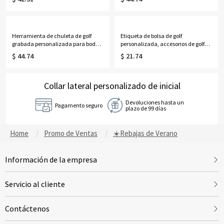
transporte de latas, regalo del día
regalo para atletas/mamá de
del padre/cumpleaños/aniversario
fútbol/niñas/fanáticos
para papá/abuelo/marido/novio
Herramienta de chuleta de golf
Etiqueta de bolsa de golf
grabada personalizada para bodas,
personalizada, accesorios de golf
herramienta de reparación de
personalizados, etiqueta de golf
$ 44.74
$ 21.74
chuletas de golf con caja,
personalizada, soporte de tee de
herramienta de fijación y acceso a
golf, regalos para golfista/
chuletas, regalo para padrino y
él/hombres
padrino
Collar lateral personalizado de inicial
Devoluciones hasta un
Pagamento seguro
plazo de 99 días
Home
Promo de Ventas
☀️Rebajas de Verano
Información de la empresa
Servicio al cliente
Contáctenos