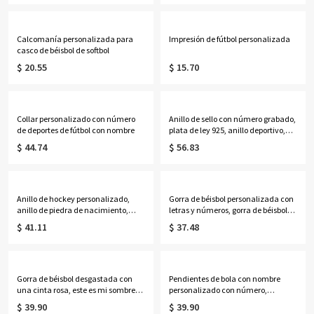
Calcomanía personalizada para
Impresión de fútbol personalizada
casco de béisbol de softbol
$ 20.55
$ 15.70
Collar personalizado con número
Anillo de sello con número grabado,
de deportes de fútbol con nombre
plata de ley 925, anillo deportivo,
anillo de baloncesto para
$ 44.74
$ 56.83
entusiastas del deporte
Anillo de hockey personalizado,
Gorra de béisbol personalizada con
anillo de piedra de nacimiento,
letras y números, gorra de béisbol
anillo de latón/plata, regalo de
de verano con letras desgastadas,
$ 41.11
$ 37.48
cumpleaños/día de la madre para
regalo para niñas de
madre de hockey/esposa de
béisbol/jugador de
hockey/niña de hockey
equipo/entrenador
Gorra de béisbol desgastada con
Pendientes de bola con nombre
una cinta rosa, este es mi sombrero
personalizado con número,
de lucha, sombrero de orgullo,
baloncesto acrílico/béisbol/joyería
$ 39.90
$ 39.90
regalo inspirador
de hockey,