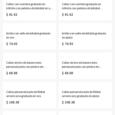
mamá/ella.
Collar con nombre grabado en
Collar con nombre grabado en
infinito con pelotas de béisbol en oro
infinito con pelotas de béisbol
rosa
bañado en oro
$ 61.62
$ 61.62
Anillo con sello de béisbol grabado
Anillo con sello de béisbol grabado
en oro
en plata
$ 74.93
$ 74.93
Collar de tiro de baloncesto
Collar de tiro de baloncesto
personalizado con piedra de
personalizado con piedra de
nacimiento en oro
nacimiento en plata
$ 68.88
$ 68.88
Collar personalizado de fútbol
Collar personalizado de fútbol
americano grabado en oro
americano grabado en plata
$ 106.38
$ 106.38